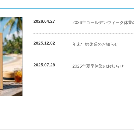
東大阪市
八尾市
柏原市
2026.04.27
2026年ゴールデンウィーク休業
南河内エリア
松原市
富田林市
羽曳野市
2025.12.02
年末年始休業のお知らせ
藤井寺市
大阪狭山市
河南町
千早赤阪村
2025.07.28
泉北エリア
2025年夏季休業のお知らせ
堺市
和泉市
泉大津市
忠岡町
泉南エリア
岸和田市
泉佐野市
貝塚市
阪南市
熊取町
岬町
泉南郡