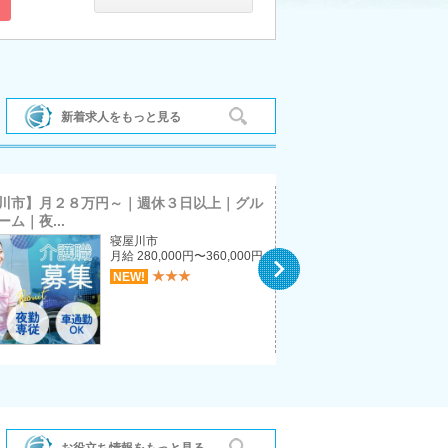
阿倍野区
平野区
新着求人をもっと見る
摂津市
川市】月２８万円～｜週休３日以上｜グル
【寝屋川市】賞与年２回
ム｜夜...
ビス｜介護職｜正社員
寝屋川市
月給 280,000円〜360,000円

豊能町
★★★
NEW!
門真市
お役立ち情報をもっと見る