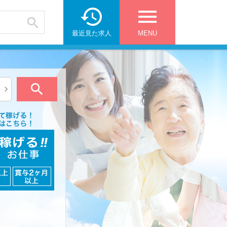

menu

最近見た求人
MENU

