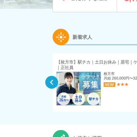
新着求人
｜日曜休み｜通所介護｜デ
【枚方市】駅チカ｜土日お休み｜居宅｜
｜正社員
枚方市
枚方市
月給 229,000円〜260,000円
月給 260,000円〜32

（介護職員処遇改善加算に
★★★
NEW!
より変動あり）
★★★
NEW!