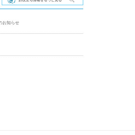
のお知らせ
河内長野市
太子町
高石市
泉南市
田尻町