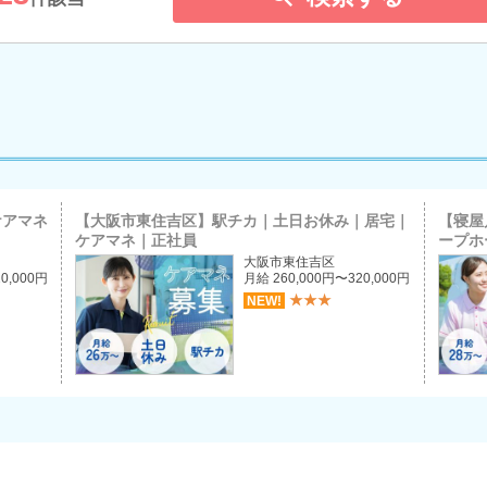
天王寺区
東成区
生野区
住吉区
東住吉区
西成区
北摂エリア
吹田市
高槻市
茨木市
島本町
ケアマネ
【大阪市東住吉区】駅チカ｜土日お休み｜居宅｜
【寝屋
西北摂エリア
ケアマネ｜正社員
ープホー
大阪市東住吉区
0,000円
月給 260,000円〜320,000円
豊中市
箕面市
池田市
★★★
NEW!
能勢町
北河内エリア
枚方市
寝屋川市
守口市
大東市
交野市
四条畷市
中河内エリア