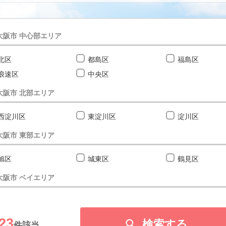
大阪市 中心部エリア
北区
都島区
福島区
浪速区
中央区
大阪市 北部エリア
西淀川区
東淀川区
淀川区
大阪市 東部エリア
旭区
城東区
鶴見区
大阪市 ベイエリア
此花区
港区
大正区
23
大阪市 南部エリア

検索する
件該当