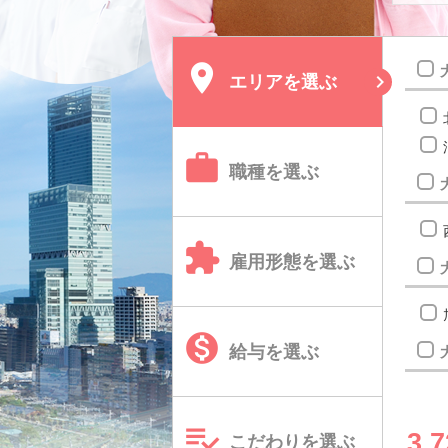

エリア
を選ぶ

職種
を選ぶ

雇用形態
を選ぶ

給与
を選ぶ

3,7
こだわり
を選ぶ