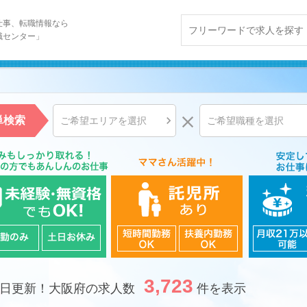
仕事、転職情報なら
職センター」


単検索
ご希望エリアを選択
ご希望職種を選択
3,723
7日
更新！大阪府の求人数
件を表示