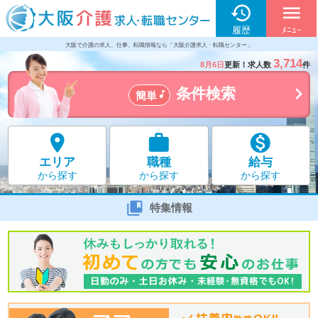

menu
履歴
ﾒﾆｭｰ
大阪で介護の求人、仕事、転職情報なら「大阪介護求人・転職センター」
3,714
8月6日
更新！求人数
件

条件検索

簡単



エリア
職種
給与
から探す
から探す
から探す

特集情報