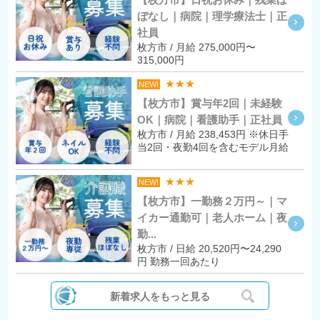
ぼなし｜病院｜理学療法士｜正
社員
枚方市 / 月給 275,000円〜
315,000円
★★★
NEW!
【枚方市】賞与年2回｜未経験
OK｜病院｜看護助手｜正社員
枚方市 / 月給 238,453円 ※休日手
当2回・夜勤4回を含むモデル月給
★★★
NEW!
【枚方市】一勤務２万円～｜マ
イカー通勤可｜老人ホーム｜夜
勤...
枚方市 / 日給 20,520円〜24,290
円 勤務一回あたり
新着求人をもっと見る