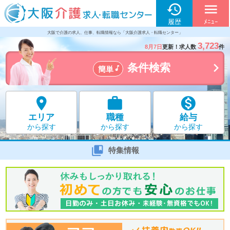

menu
履歴
ﾒﾆｭｰ
大阪で介護の求人、仕事、転職情報なら「大阪介護求人・転職センター」
3,723
8月7日
更新！求人数
件

条件検索

簡単



エリア
職種
給与
から探す
から探す
から探す

特集情報