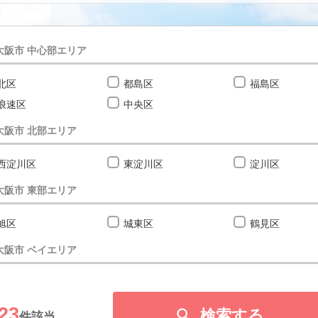
大阪市 中心部エリア
北区
都島区
福島区
浪速区
中央区
大阪市 北部エリア
西淀川区
東淀川区
淀川区
大阪市 東部エリア
旭区
城東区
鶴見区
大阪市 ベイエリア
此花区
港区
大正区
23
大阪市 南部エリア

検索する
件該当