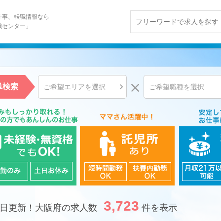
仕事、転職情報なら
職センター」


単検索
ご希望エリアを選択
ご希望職種を選択
3,723
7日
更新！大阪府の求人数
件を表示