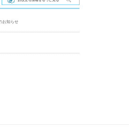
のお知らせ
河内長野市
太子町
高石市
泉南市
田尻町