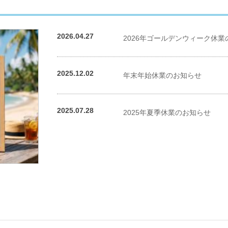
東大阪市
八尾市
柏原市
2026.04.27
2026年ゴールデンウィーク休業
南河内エリア
松原市
富田林市
羽曳野市
2025.12.02
年末年始休業のお知らせ
藤井寺市
大阪狭山市
河南町
千早赤阪村
2025.07.28
泉北エリア
2025年夏季休業のお知らせ
堺市
和泉市
泉大津市
忠岡町
泉南エリア
岸和田市
泉佐野市
貝塚市
阪南市
熊取町
岬町
泉南郡