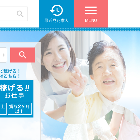

menu

最近見た求人
MENU

