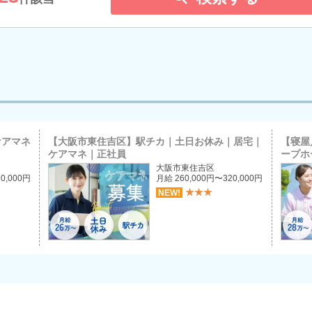
天王寺区
東成区
生野区
住吉区
東住吉区
西成区
北摂エリア
吹田市
高槻市
茨木市
島本町
ケアマネ
【大阪市東住吉区】駅チカ｜土日お休み｜居宅｜
【寝屋
西北摂エリア
ケアマネ｜正社員
ープホー
大阪市東住吉区
0,000円
月給 260,000円〜320,000円
豊中市
箕面市
池田市
★★★
NEW!
能勢町
北河内エリア
枚方市
寝屋川市
守口市
大東市
交野市
四条畷市
中河内エリア