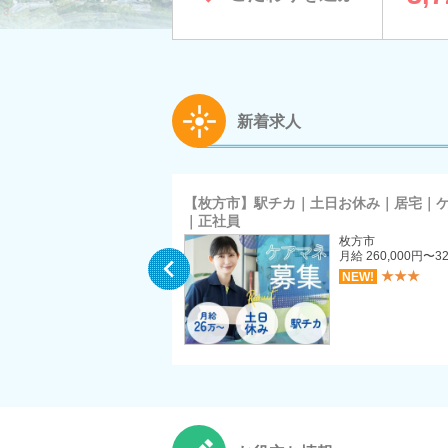
新着求人
｜日曜休み｜通所介護｜デ
【枚方市】駅チカ｜土日お休み｜居宅｜
｜正社員
枚方市
枚方市
月給 229,000円〜260,000円
月給 260,000円〜32

（介護職員処遇改善加算に
★★★
NEW!
より変動あり）
★★★
NEW!