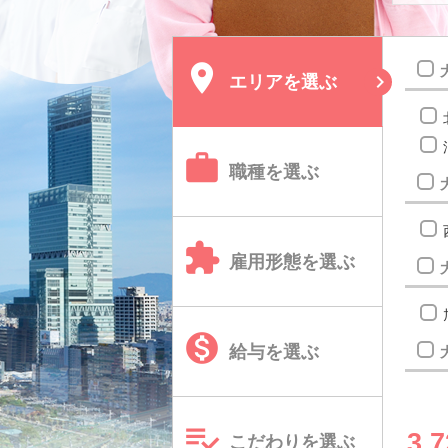

エリア
を選ぶ

職種
を選ぶ

雇用形態
を選ぶ

給与
を選ぶ

3,7
こだわり
を選ぶ