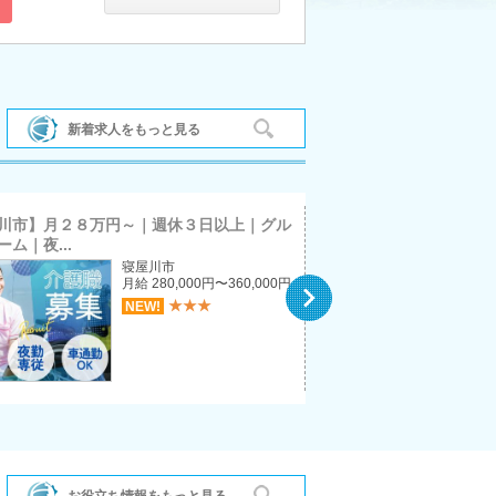
阿倍野区
平野区
新着求人をもっと見る
摂津市
川市】月２８万円～｜週休３日以上｜グル
【寝屋川市】賞与年２回
ム｜夜...
ビス｜介護職｜正社員
寝屋川市
月給 280,000円〜360,000円

豊能町
★★★
NEW!
門真市
お役立ち情報をもっと見る