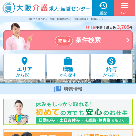

menu
履歴
ﾒﾆｭｰ
大阪で介護の求人、仕事、転職情報なら「大阪介護求人・転職センター」
3,705
8月6日
更新！求人数
件

条件検索

簡単



エリア
職種
給与
から探す
から探す
から探す

特集情報