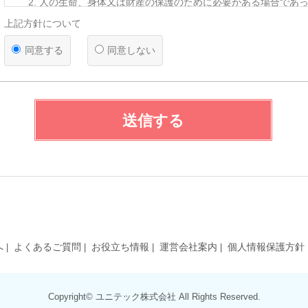
人の生命、身体又は財産の保護のために必要がある場合であ
を得ることが困難であるとき
上記方針について
公衆衛生の向上又は児童の健全な育成の推進のために特に必
って、本人の同意を得ることが困難であるとき
同意する
同意しない
国の機関若しくは地方公共団体又はその委託を受けた者が法
遂行することに対して協力する必要がある場合であって、本
とによって当該事務の遂行に支障を及ぼすおそれがあるとき
【第三者への提供】
弊社は法律で定められている場合を除いて、応募者の個人情報を当
送信する
得ず第三者に提供・委託することはありません。ただし、官公庁等
により個人情報について開示が求められた場合は、関係法令に反し
て、応募者の同意なく応募内容を提供することがあります。
【提供の任意性】
応募者が弊社に対して個人情報を提供することは任意です。ただし
されない場合には、採用の検討ができない場合がありますので、あ
ださい。
【個人情報の開示等について】
へ
よくあるご質問
お役立ち情報
運営会社案内
個人情報保護方針
貴殿には、貴殿の個人情報の利用目的の通知、開示、内容の訂正・
の停止、消去及び第三者への提供の停止（以下、「開示等」という
た場合には、遅滞なく対応します。
Copyright© ユニテック株式会社 All Rights Reserved.
【統計処理されたデータの利用】