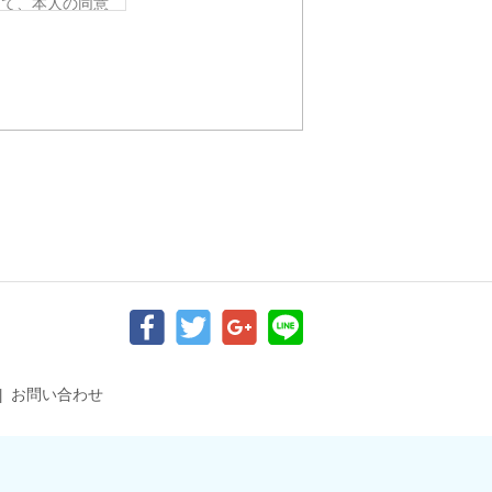
って、本人の同意
要がある場合であ
令の定める事務を
人の同意を得るこ
該応募者の同意を
から法的な手続き
ない範囲におい
、個人情報を提供
らかじめご了承く
お問い合わせ
追加・削除、利用
。）の求めがあっ