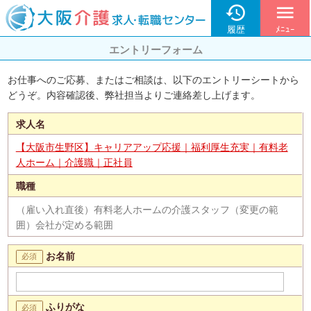

menu
履歴
ﾒﾆｭｰ
エントリーフォーム
お仕事へのご応募、またはご相談は、以下のエントリーシートから
どうぞ。内容確認後、弊社担当よりご連絡差し上げます。
求人名
【大阪市生野区】キャリアアップ応援｜福利厚生充実｜有料老
人ホーム｜介護職｜正社員
職種
（雇い入れ直後）有料老人ホームの介護スタッフ（変更の範
囲）会社が定める範囲
お名前
ふりがな