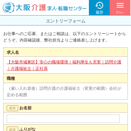

menu
履歴
ﾒﾆｭｰ
エントリーフォーム
お仕事へのご応募、またはご相談は、以下のエントリーシートから
どうぞ。内容確認後、弊社担当よりご連絡差し上げます。
求人名
【大阪市城東区】安心の職場環境｜福利厚生も充実｜訪問介護
｜介護福祉士｜正社員
職種
（雇い入れ直後）訪問介護の介護福祉士（変更の範囲）会社が
定める範囲
お名前
ふりがな