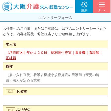

menu
履歴
ﾒﾆｭｰ
エントリーフォーム
お仕事へのご応募、またはご相談は、以下のエントリーシートから
どうぞ。内容確認後、弊社担当よりご連絡差し上げます。
求人名
【堺市南区】年休１２０日｜福利厚生充実｜看多機｜看護師｜
正社員
職種
（雇い入れ直後）看護多機能小規模施設の看護師（変更の範
囲）法人が定める業務
お名前
ふりがな