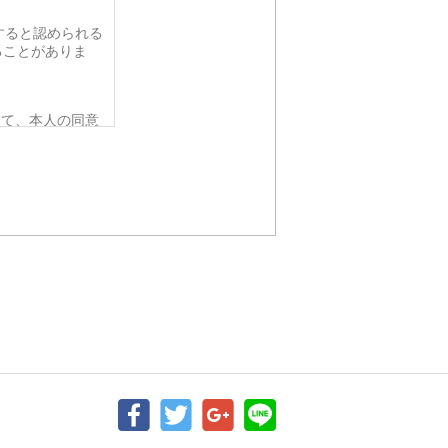
すると認められる
ることがありま
って、本人の同意
要がある場合であ
令の定める事務を
人の同意を得るこ
該応募者の同意を
から法的な手続き
ない範囲におい
、個人情報を提供
らかじめご了承く