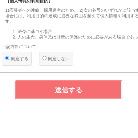
【個人情報の利用目的】
1)応募者への連絡、採用選考のため。 2)次の各号のいずれかに該当
場合には、利用目的の達成に必要な範囲を超えて個人情報を利用す
す。
法令に基づく場合
人の生命、身体又は財産の保護のために必要がある場合であ
を得ることが困難であるとき
上記方針について
公衆衛生の向上又は児童の健全な育成の推進のために特に必
って、本人の同意を得ることが困難であるとき
同意する
同意しない
国の機関若しくは地方公共団体又はその委託を受けた者が法
遂行することに対して協力する必要がある場合であって、本
とによって当該事務の遂行に支障を及ぼすおそれがあるとき
【第三者への提供】
弊社は法律で定められている場合を除いて、応募者の個人情報を当
送信する
得ず第三者に提供・委託することはありません。ただし、官公庁等
により個人情報について開示が求められた場合は、関係法令に反し
て、応募者の同意なく応募内容を提供することがあります。
【提供の任意性】
応募者が弊社に対して個人情報を提供することは任意です。ただし
されない場合には、採用の検討ができない場合がありますので、あ
ださい。