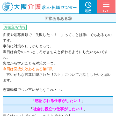

menu
履歴
ﾒﾆｭｰ
面接あるある⑤
お役立ち情報
面接や応募書類で「失敗した～！！」ってことは誰にでもあるもの
です。
事前に対策をしっかりとって、
当日は自分のいいところがきちんと伝わるようにしたいものです
ね。
失敗から学ぶことも対策の一つ。
今回は面接失敗あるある第5弾
。
「言いがちな言葉に隠されたリスク」についてお話ししたいと思い
ます。
志望動機でつい言いがちなこれ・・↓
「
感謝される仕事がしたい！
」
「
社会に役立つ仕事がしたい！
」
悪くはないんですが、このままでは✕です。