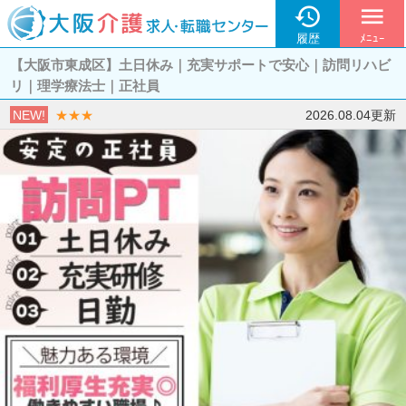

menu
履歴
ﾒﾆｭｰ
【大阪市東成区】土日休み｜充実サポートで安心｜訪問リハビ
リ｜理学療法士｜正社員
NEW!
★★★
2026.08.04更新