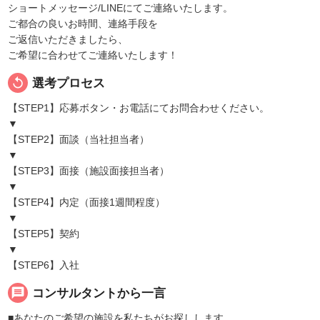
ショートメッセージ/LINEにてご連絡いたします。
ご都合の良いお時間、連絡手段を
ご返信いただきましたら、
ご希望に合わせてご連絡いたします！
replay
選考プロセス
【STEP1】応募ボタン・お電話にてお問合わせください。
▼
【STEP2】面談（当社担当者）
▼
【STEP3】面接（施設面接担当者）
▼
【STEP4】内定（面接1週間程度）
▼
【STEP5】契約
▼
【STEP6】入社
message
コンサルタントから一言
■あなたのご希望の施設を私たちがお探しします