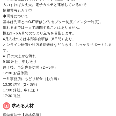
入力すれば大丈夫。電子カルテと連動しているので
情報共有も万全◎
◆研修について
基本は先輩とのOJT研修(プリセプター制度／メンター制度)。
慣れるまでは一人で訪問することはありません。
概ね3～6ヵ月でのひとり立ちを目指します。
4月入社の方は本部集合研修（8日間）あり。
オンライン研修や社内通信研修などもあり、しっかりサポートしま
す。
●1日の大まかな流れ
9:00 出社、申し送り
終了後、予定先を訪問（2～3件）
12:30 お昼休憩
一旦事務所にもどり昼食（お弁当）
13:30 訪問（2～3件）
17:00 帰社、申し送り
17:30 退社
portrait
求める人材
理学療法士【資格必須】