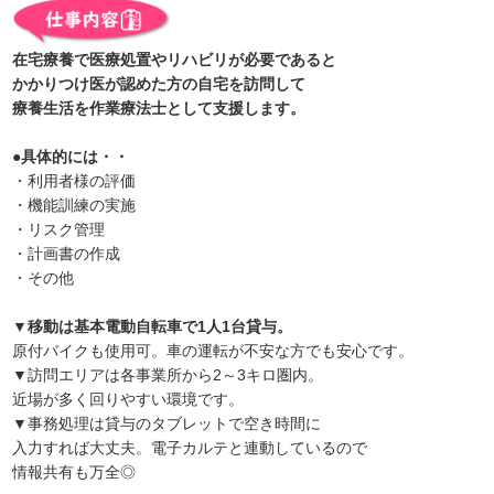
在宅療養で医療処置やリハビリが必要であると
かかりつけ医が認めた方の自宅を訪問して
療養生活を作業療法士として支援します。
●具体的には・・
・利用者様の評価
・機能訓練の実施
・リスク管理
・計画書の作成
・その他
▼移動は基本電動自転車で1人1台貸与。
原付バイクも使用可。車の運転が不安な方でも安心です。
▼訪問エリアは各事業所から2～3キロ圏内。
近場が多く回りやすい環境です。
▼事務処理は貸与のタブレットで空き時間に
入力すれば大丈夫。電子カルテと連動しているので
情報共有も万全◎