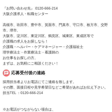
『お問い合わせ先』 0120-666-214
大阪介護求人・転職センター
高槻市、吹田市、豊中市、箕面市、門真市、守口市、枚方市、交野
市、堺市、
大阪市、淀川区、東淀川区、鶴見区、城東区、東成区等で
介護職の求人をお探しなら！
介護職・へルパー・ケアマネージャー・介護福祉士
理学療法士・作業療法士・看護師の
お仕事をお探しの方、
まずは、お気軽にご相談ください！
chat
応募受付後の連絡
採用担当者よりお電話にてご連絡を致します。
その際、面接日程や見学希望日などご希望があればお伝え下さい。
担当TEL ：0120-666-214
※お電話がつながらない場合は、