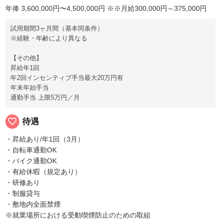
年俸 3,600,000円〜4,500,000円
※※月給300,000円～375,000円
試用期間3ヶ月間（基本同条件）
※経験・年齢により異なる
【その他】
昇給年1回
年2回インセンティブ手当最大20万円有
年末年始手当
通勤手当 上限5万円／月
favorite_border
待遇
・昇給あり/年1回（3月）
・自転車通勤OK
・バイク通勤OK
・有給休暇（規定あり）
・研修あり
・制服貸与
・敷地内全面禁煙
※就業場所における受動喫煙防止のための取組