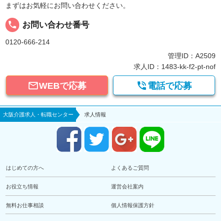
まずはお気軽にお問い合わせください。
local_phone
お問い合わせ番号
0120-666-214
管理ID：A2509
求人ID：1483-kk-f2-pt-nof


WEBで応募
電話で応募
大阪介護求人・転職センター
求人情報
はじめての方へ
よくあるご質問
お役立ち情報
運営会社案内
無料お仕事相談
個人情報保護方針