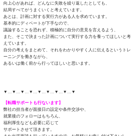
向上心があれば、どんなに失敗を繰り返したとしても、
結局すべてがうまくいくと考えています。
あとは、計画に対する実行力がある人を求めています。
基本的にディベートが下手なので、
議論することを恐れず、積極的に自分の意見を言えるよう、
また、そこで決まった計画について実行する力を養ってほしいと考
えています。
自分の考えをまとめて、それをわかりやすく人に伝えるというトレ
ーニングを働きながら、
あるいは働く前から行ってほしいと思います
。
▼…▼…▼…▼…▼…▼…▼…▼…▼
【転職サポートも行ないます】
弊社の担当者が面接日の設定や条件交渉や、
就業後のフォローはもちろん、
福利厚生なども必要に応じて
サポートさせて頂きます。
また出張面談も行っていますので、
お気軽にお申し付け下さい!