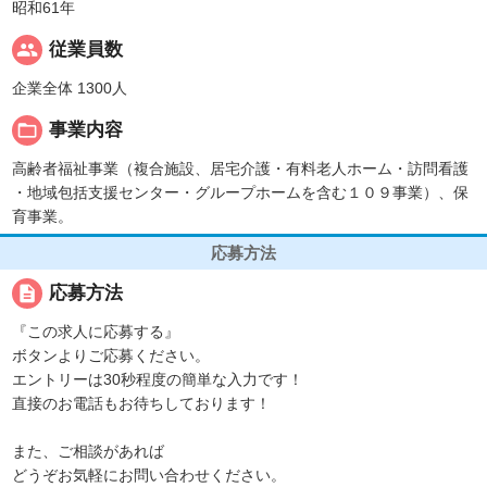
昭和61年
people
従業員数
企業全体 1300人
folder_open
事業内容
高齢者福祉事業（複合施設、居宅介護・有料老人ホーム・訪問看護
・地域包括支援センター・グループホームを含む１０９事業）、保
育事業。
応募方法
description
応募方法
『この求人に応募する』
ボタンよりご応募ください。
エントリーは30秒程度の簡単な入力です！
直接のお電話もお待ちしております！
また、ご相談があれば
どうぞお気軽にお問い合わせください。