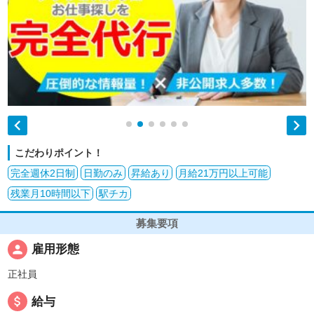


こだわりポイント！
完全週休2日制
日勤のみ
昇給あり
月給21万円以上可能
残業月10時間以下
駅チカ
募集要項
person
雇用形態
正社員
attach_money
給与