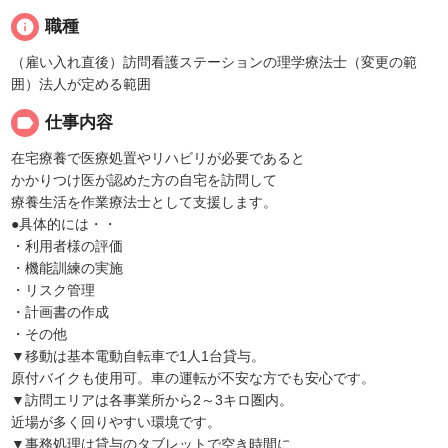
info
職種
（雇い入れ直後）訪問看護ステーションの理学療法士（変更の範
囲）法人が定める範囲
label
仕事内容
在宅療養で医療処置やリハビリが必要であると
かかりつけ医が認めた方の自宅を訪問して
療養生活を作業療法士として支援します。
●具体的には・・
・利用者様の評価
・機能訓練の実施
・リスク管理
・計画書の作成
・その他
▼移動は基本電動自転車で1人1台貸与。
原付バイクも使用可。車の運転が不安な方でも安心です。
▼訪問エリアは各事業所から2～3キロ圏内。
近場が多く回りやすい環境です。
▼事務処理は貸与のタブレットで空き時間に