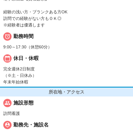
経験の浅い方・ブランクある方OK
訪問での経験がない方もＯＫ◎
※経験者は優遇します

勤務時間
9:00～17:30（休憩60分）
calendar_today
休日・休暇
完全週休2日制度
（※土・日休み）
年末年始休暇
所在地・アクセス
people
施設形態
訪問看護
person_pin
勤務先・施設名