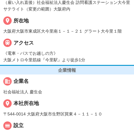
（雇い入れ直後）社会福祉法人慶生会 訪問看護ステーション大今里
サテライト（変更の範囲）大阪府内
place
所在地
大阪府大阪市東成区大今里南１－１－２１ グラート大今里１階

アクセス
《電車・バスでお越しの方》
大阪メトロ今里筋線『今里駅』より徒歩1分
企業情報
business
企業名
社会福祉法人 慶生会
place
本社所在地
〒544-0014 大阪府大阪市生野区巽東４－１１－１０
calendar_view_day
設立