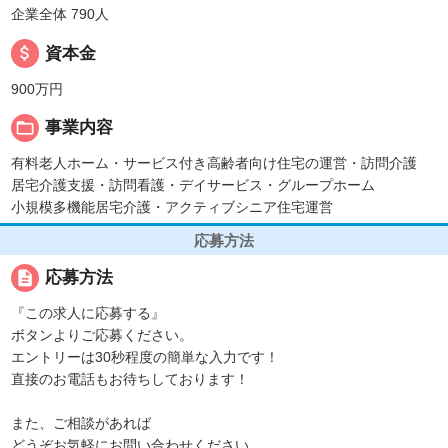
企業全体 790人
attach_money
資本金
900万円
folder_open
事業内容
有料老人ホーム・サービス付き高齢者向け住宅の運営・訪問介護
居宅介護支援・訪問看護・デイサービス・グループホーム
小規模多機能居宅介護・アクティブシニア住宅運営
応募方法
description
応募方法
『この求人に応募する』
ボタンよりご応募ください。
エントリーは30秒程度の簡単な入力です！
直接のお電話もお待ちしております！
また、ご相談があれば
どうぞお気軽にお問い合わせください。