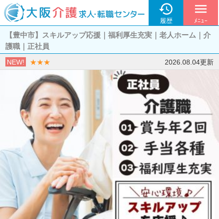

menu
履歴
ﾒﾆｭｰ
【豊中市】スキルアップ応援｜福利厚生充実｜老人ホーム｜介
護職｜正社員
NEW!
★★★
2026.08.04更新