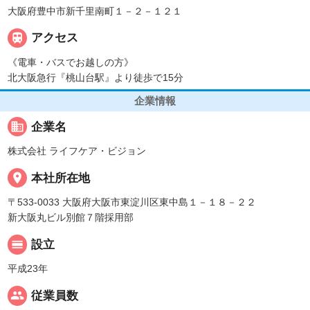
大阪府豊中市新千里南町１－２－１２１

アクセス
《電車・バスでお越しの方》
北大阪急行『桃山台駅』より徒歩で15分
企業情報
business
企業名
株式会社 ライフケア・ビジョン
place
本社所在地
〒533-0033 大阪府大阪市東淀川区東中島１－１８－２２
新大阪丸ビル別館７階採用部
calendar_view_day
設立
平成23年
people
従業員数