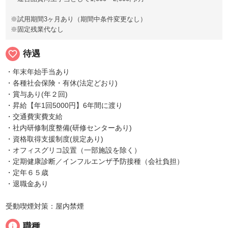
※試用期間3ヶ月あり（期間中条件変更なし）
※固定残業代なし
favorite_border
待遇
・年末年始手当あり
・各種社会保険・有休(法定どおり)
・賞与あり(年２回)
・昇給【年1回5000円】6年間に渡り
・交通費実費支給
・社内研修制度整備(研修センターあり)
・資格取得支援制度(規定あり)
・オフィスグリコ設置（一部施設を除く）
・定期健康診断／インフルエンザ予防接種（会社負担）
・定年６５歳
・退職金あり
受動喫煙対策：屋内禁煙
info
職種