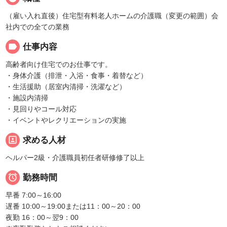
（雇い入れ直後）住宅型有料老人ホームの介護職（変更の範囲）会
社内での全ての業務
label
仕事内容
高齢者向け住宅でのお仕事です。
・身体介護（排泄・入浴・食事・着替など）
・生活援助（居室内清掃・洗濯など）
・施設内清掃
・見回りやコール対応
・イベントやレクリエーションの実施
portrait
求める人材
ヘルパー2級・介護職員初任者研修修了以上

勤務時間
早番 7:00～16:00
遅番 10:00～19:00または11：00～20：00
夜勤 16：00～翌9：00