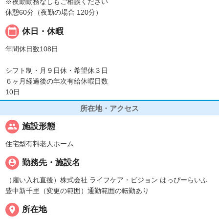
※夜勤勤務なしもご相談ください
休憩60分（夜勤の場合 120分）
calendar_today
休日・休暇
年間休日数108日
シフト制・月９日休・希望休３日
６ヶ月経過後の年次有給休暇日数
10日
所在地・アクセス
people
施設形態
住宅型有料老人ホーム
person_pin
勤務先・施設名
（雇い入れ直後）株式会社 ライフケア・ビジョン はっぴーらいふ
豊中新千里（変更の範囲）通勤範囲の転勤あり
place
所在地