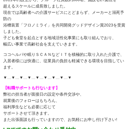
超えるスケールに成長致しました。
現在では高齢者への介護サービスにとどまらず、メーカーと溺死予
防の
浴槽装置「フロノミライ」を共同開発グッドデザイン賞2023を受賞
しました。
子ども食堂を起点とする地域活性化事業にも取り組んでおり、
幅広い事業で高齢社会を支えていきます。
ココヘルパや眠りＳＣＡＮなどＩＴを積極的に取り入れた介護で、
入居者様には快適に、従業員の負担も軽減できる環境を目指してい
ます。
▼…▼…▼…▼…▼…▼…▼…▼…▼
【転職サポートも行ないます】
弊社の担当者が面接日の設定や条件交渉や、
就業後のフォローはもちろん、
福利厚生なども必要に応じて
サポートさせて頂きます。
また出張面談も行っていますので、
お気軽にお申し付け下さい!