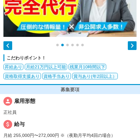


こだわりポイント！
昇給あり
月給21万円以上可能
残業月10時間以下
資格取得支援あり
資格手当あり
賞与あり(年2回以上）
募集要項
person
雇用形態
正社員
attach_money
給与
月給 255,000円〜272,000円
※（夜勤月平均4回の場合）