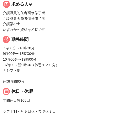
portrait
求める人材
介護職員初任者研修修了者
介護職員実務者研修修了者
介護福祉士
いずれかの資格を所持で可

勤務時間
7時00分〜16時00分
9時00分〜18時00分
10時00分〜19時00分
16時00～翌9時00（休憩１２０分）
＊シフト制
休憩時間60分
calendar_today
休日・休暇
年間休日数108日
シフト制・月９日休・希望休３日