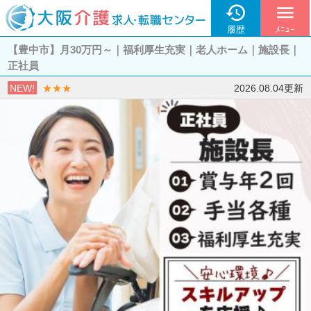

menu
履歴
ﾒﾆｭｰ
【豊中市】月30万円～｜福利厚生充実｜老人ホーム｜施設長｜
正社員
NEW!
★★★
2026.08.04更新