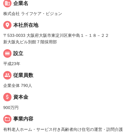
business
企業名
株式会社 ライフケア・ビジョン
place
本社所在地
〒533-0033 大阪府大阪市東淀川区東中島１－１８－２２
新大阪丸ビル別館７階採用部
calendar_view_day
設立
平成23年
people
従業員数
企業全体 790人
attach_money
資本金
900万円
folder_open
事業内容
有料老人ホーム・サービス付き高齢者向け住宅の運営・訪問介護