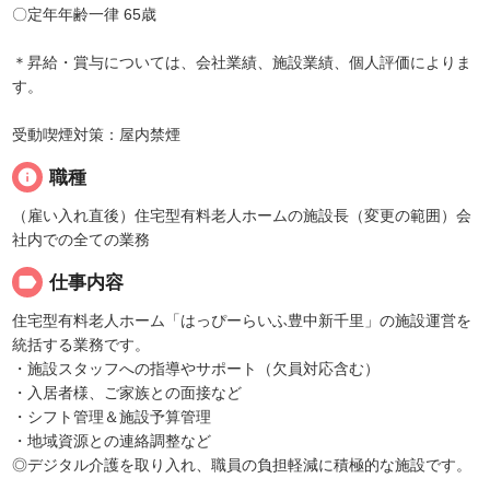
〇定年年齢一律 65歳
＊昇給・賞与については、会社業績、施設業績、個人評価によりま
す。
受動喫煙対策：屋内禁煙
info
職種
（雇い入れ直後）住宅型有料老人ホームの施設長（変更の範囲）会
社内での全ての業務
label
仕事内容
住宅型有料老人ホーム「はっぴーらいふ豊中新千里」の施設運営を
統括する業務です。
・施設スタッフへの指導やサポート（欠員対応含む）
・入居者様、ご家族との面接など
・シフト管理＆施設予算管理
・地域資源との連絡調整など
◎デジタル介護を取り入れ、職員の負担軽減に積極的な施設です。