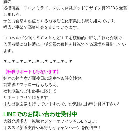
防の
浴槽装置「フロノミライ」を共同開発グッドデザイン賞2023を受賞
しました。
子ども食堂を起点とする地域活性化事業にも取り組んでおり、
幅広い事業で高齢社会を支えていきます。
ココヘルパや眠りＳＣＡＮなどＩＴを積極的に取り入れた介護で、
入居者様には快適に、従業員の負担も軽減できる環境を目指してい
ます。
▼…▼…▼…▼…▼…▼…▼…▼…▼
【転職サポートも行ないます】
弊社の担当者が面接日の設定や条件交渉や、
就業後のフォローはもちろん、
福利厚生なども必要に応じて
サポートさせて頂きます。
また出張面談も行っていますので、
お気軽にお申し付け下さい!
LINEでのお問い合わせ受付中
大阪介護求人・転職センターオフィシャルLINEにて
オススメ新着案件や耳寄りなキャンペーンを配信中！