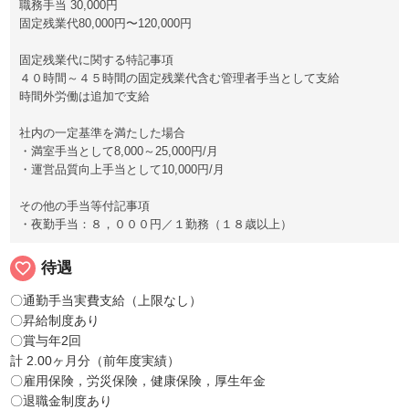
職務手当 30,000円
固定残業代80,000円〜120,000円
固定残業代に関する特記事項
４０時間～４５時間の固定残業代含む管理者手当として支給
時間外労働は追加で支給
社内の一定基準を満たした場合
・満室手当として8,000～25,000円/月
・運営品質向上手当として10,000円/月
その他の手当等付記事項
・夜勤手当：８，０００円／１勤務（１８歳以上）
favorite_border
待遇
〇通勤手当実費支給（上限なし）
〇昇給制度あり
〇賞与年2回
計 2.00ヶ月分（前年度実績）
〇雇用保険，労災保険，健康保険，厚生年金
〇退職金制度あり