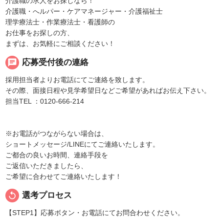
介護職の求人をお探しなら！
介護職・へルパー・ケアマネージャー・介護福祉士
理学療法士・作業療法士・看護師の
お仕事をお探しの方、
まずは、お気軽にご相談ください！
chat
応募受付後の連絡
採用担当者よりお電話にてご連絡を致します。
その際、面接日程や見学希望日などご希望があればお伝え下さい。
担当TEL ：0120-666-214
※お電話がつながらない場合は、
ショートメッセージ/LINEにてご連絡いたします。
ご都合の良いお時間、連絡手段を
ご返信いただきましたら、
ご希望に合わせてご連絡いたします！
replay
選考プロセス
【STEP1】応募ボタン・お電話にてお問合わせください。