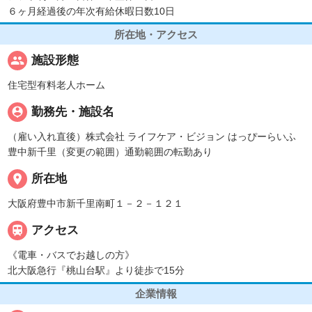
６ヶ月経過後の年次有給休暇日数10日
所在地・アクセス
people
施設形態
住宅型有料老人ホーム
person_pin
勤務先・施設名
（雇い入れ直後）株式会社 ライフケア・ビジョン はっぴーらいふ
豊中新千里（変更の範囲）通勤範囲の転勤あり
place
所在地
大阪府豊中市新千里南町１－２－１２１

アクセス
《電車・バスでお越しの方》
北大阪急行『桃山台駅』より徒歩で15分
企業情報