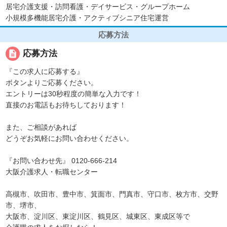
居宅介護支援・訪問看護・デイサービス・グループホーム
小規模多機能居宅介護・アクティブシニア住宅運営
応募方法
description
応募方法
『この求人に応募する』
ボタンよりご応募ください。
エントリーは30秒程度の簡単な入力です！
直接のお電話もお待ちしております！
また、ご相談があれば
どうぞお気軽にお問い合わせください。
『お問い合わせ先』 0120-666-214
大阪介護求人・転職センター
高槻市、吹田市、豊中市、箕面市、門真市、守口市、枚方市、交野
市、堺市、
大阪市、淀川区、東淀川区、鶴見区、城東区、東成区等で