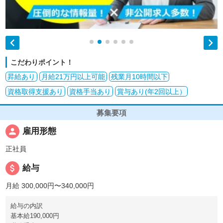


こだわりポイント！
昇給あり
月給21万円以上可能
残業月10時間以下
資格取得支援あり
資格手当あり
賞与あり(年2回以上）
募集要項
person
雇用形態
正社員
attach_money
給与
月給 300,000円〜340,000円
給与の内訳
基本給190,000円