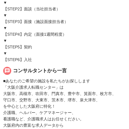
▼
【STEP2】面談（当社担当者）
▼
【STEP3】面接（施設面接担当者）
▼
【STEP4】内定（面接1週間程度）
▼
【STEP5】契約
▼
【STEP6】入社
message
コンサルタントから一言
■あなたのご希望の施設を私たちがお探しします
「大阪介護求人転職センター」は
大阪市、高槻市、吹田市、門真市、豊中市、箕面市、枚方市、
守口市、交野市、大東市、茨木市、堺市、泉大津市、
を中心とした大阪府に特化！
介護職、ヘルパー、ケアマネージャー、
看護職など、介護職求人はお任せください。
大阪府内の豊富な求人データから