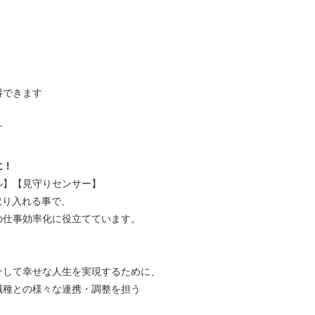
得できます
す
に！
ル】【見守りセンサー】
を取り入れる事で、
の仕事効率化に役立てています。
そして幸せな人生を実現するために、
職種との様々な連携・調整を担う