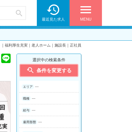

menu

最近見た求人
MENU
～｜福利厚生充実｜老人ホーム｜施設長｜正社員
選択中の検索条件

条件を変更する
---
エリア
---
職種
---
給与
---
雇用形態