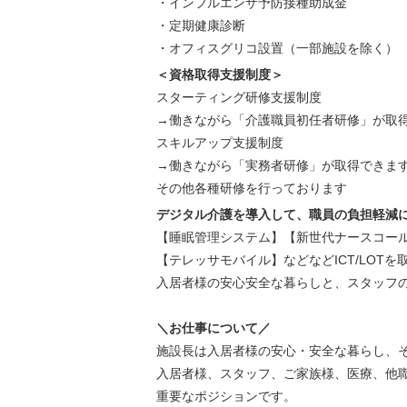
・インフルエンザ予防接種助成金
・定期健康診断
・オフィスグリコ設置（一部施設を除く）
＜資格取得支援制度＞
スターティング研修支援制度
→働きながら「介護職員初任者研修」が取
スキルアップ支援制度
→働きながら「実務者研修」が取得できま
その他各種研修を行っております
デジタル介護を導入して、職員の負担軽減
【睡眠管理システム】【新世代ナースコー
【テレッサモバイル】などなど
ICT/LOT
入居者様の安心安全な暮らしと、スタッフ
＼お仕事について／
施設長は入居者様の安心・安全な暮らし、
入居者様、スタッフ、ご家族様、医療、他
重要なポジションです。