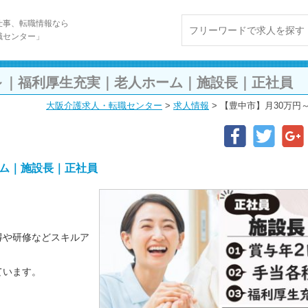
仕事、転職情報なら
職センター」
～｜福利厚生充実｜老人ホーム｜施設長｜正社員
大阪介護求人・転職センター
>
求人情報
>
【豊中市】月30万円
ーム｜施設長｜正社員
得や研修などスキルア
ています。