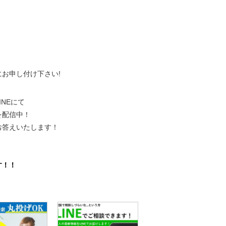
、
にお申し付け下さい!
NEにて
を配信中！
お答えいたします！
。
す！！