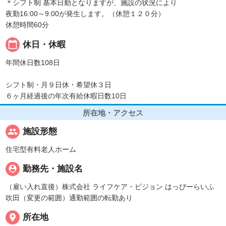
＊シフト制 基本日勤となりますが、施設の状況により
夜勤16:00～9:00が発生します。（休憩１２０分）
休憩時間60分
calendar_today
休日・休暇
年間休日数108日
シフト制・月９日休・希望休３日
６ヶ月経過後の年次有給休暇日数10日
所在地・アクセス
people
施設形態
住宅型有料老人ホーム
person_pin
勤務先・施設名
（雇い入れ直後）株式会社 ライフケア・ビジョン はっぴーらいふ
吹田（変更の範囲）通勤範囲の転勤あり
place
所在地