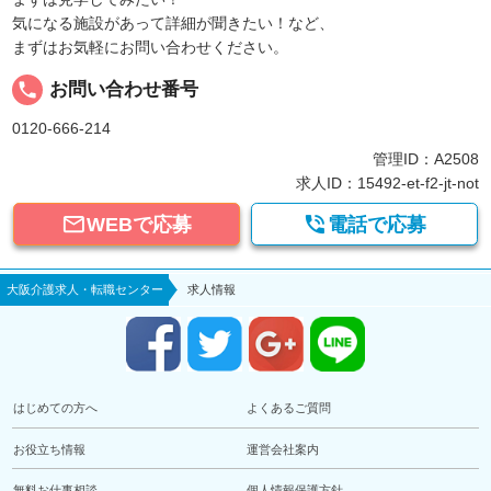
気になる施設があって詳細が聞きたい！など、
まずはお気軽にお問い合わせください。
local_phone
お問い合わせ番号
0120-666-214
管理ID：A2508
求人ID：15492-et-f2-jt-not


WEBで応募
電話で応募
大阪介護求人・転職センター
求人情報
はじめての方へ
よくあるご質問
お役立ち情報
運営会社案内
無料お仕事相談
個人情報保護方針