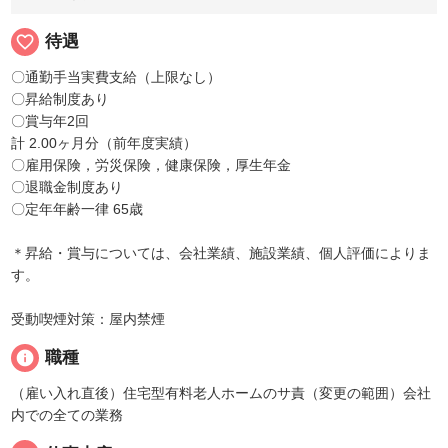
favorite_border
待遇
〇通勤手当実費支給（上限なし）
〇昇給制度あり
〇賞与年2回
計 2.00ヶ月分（前年度実績）
〇雇用保険，労災保険，健康保険，厚生年金
〇退職金制度あり
〇定年年齢一律 65歳
＊昇給・賞与については、会社業績、施設業績、個人評価によりま
す。
受動喫煙対策：屋内禁煙
info
職種
（雇い入れ直後）住宅型有料老人ホームのサ責（変更の範囲）会社
内での全ての業務