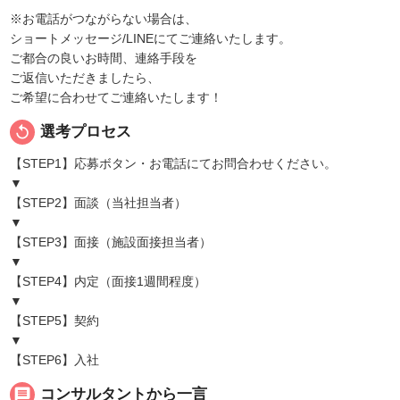
※お電話がつながらない場合は、
ショートメッセージ/LINEにてご連絡いたします。
ご都合の良いお時間、連絡手段を
ご返信いただきましたら、
ご希望に合わせてご連絡いたします！
replay
選考プロセス
【STEP1】応募ボタン・お電話にてお問合わせください。
▼
【STEP2】面談（当社担当者）
▼
【STEP3】面接（施設面接担当者）
▼
【STEP4】内定（面接1週間程度）
▼
【STEP5】契約
▼
【STEP6】入社
message
コンサルタントから一言