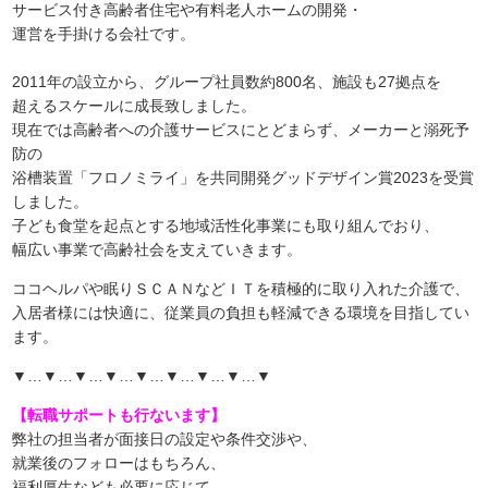
サービス付き高齢者住宅や有料老人ホームの開発・
運営を手掛ける会社です。
2011年の設立から、グループ社員数約800名、施設も27拠点を
超えるスケールに成長致しました。
現在では高齢者への介護サービスにとどまらず、メーカーと溺死予
防の
浴槽装置「フロノミライ」を共同開発グッドデザイン賞2023を受賞
しました。
子ども食堂を起点とする地域活性化事業にも取り組んでおり、
幅広い事業で高齢社会を支えていきます。
ココヘルパや眠りＳＣＡＮなどＩＴを積極的に取り入れた介護で、
入居者様には快適に、従業員の負担も軽減できる環境を目指してい
ます。
▼…▼…▼…▼…▼…▼…▼…▼…▼
【転職サポートも行ないます】
弊社の担当者が面接日の設定や条件交渉や、
就業後のフォローはもちろん、
福利厚生なども必要に応じて