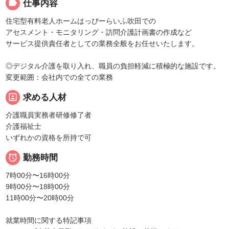
label
仕事内容
住宅型有料老人ホームはっぴーらいふ吹田での
アセスメント・モニタリング・訪問介護計画書の作成など
サービス提供責任者としての業務全般をお任せいたします。
◎デジタル介護を取り入れ、職員の負担軽減に積極的な施設です。
変更範囲：会社内での全ての業務
portrait
求める人材
介護職員実務者研修修了者
介護福祉士
いずれかの資格を所持で可

勤務時間
7時00分〜16時00分
9時00分〜18時00分
11時00分〜20時00分
就業時間に関する特記事項