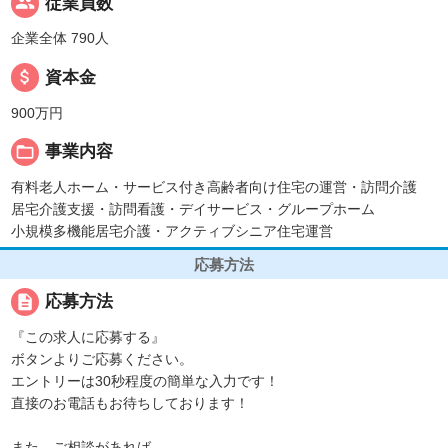
people
従業員数
企業全体 790人
attach_money
資本金
900万円
folder_open
事業内容
有料老人ホーム・サービス付き高齢者向け住宅の運営・訪問介護
居宅介護支援・訪問看護・デイサービス・グループホーム
小規模多機能居宅介護・アクティブシニア住宅運営
応募方法
description
応募方法
『この求人に応募する』
ボタンよりご応募ください。
エントリーは30秒程度の簡単な入力です！
直接のお電話もお待ちしております！
また、ご相談があれば