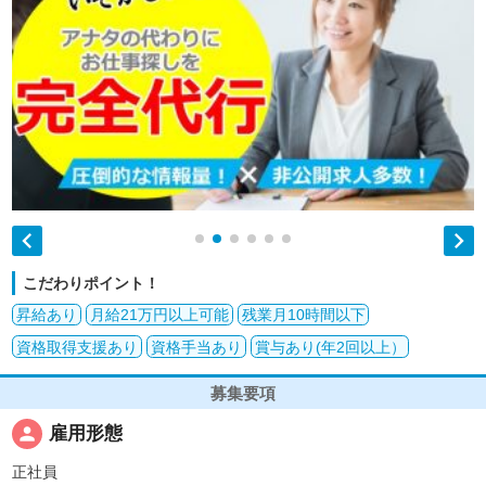


こだわりポイント！
昇給あり
月給21万円以上可能
残業月10時間以下
資格取得支援あり
資格手当あり
賞与あり(年2回以上）
募集要項
person
雇用形態
正社員