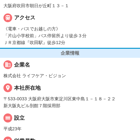
大阪府吹田市朝日が丘町１３－１

アクセス
《電車・バスでお越しの方》
「片山小学校前」バス停留所より徒歩３分
ＪＲ京都線『吹田駅』徒歩12分
企業情報
business
企業名
株式会社 ライフケア・ビジョン
place
本社所在地
〒533-0033 大阪府大阪市東淀川区東中島１－１８－２２
新大阪丸ビル別館７階採用部
calendar_view_day
設立
平成23年