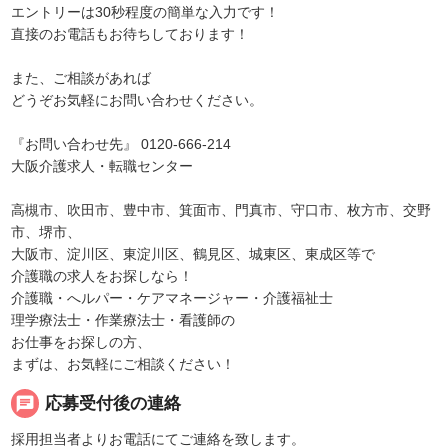
エントリーは30秒程度の簡単な入力です！
直接のお電話もお待ちしております！
また、ご相談があれば
どうぞお気軽にお問い合わせください。
『お問い合わせ先』 0120-666-214
大阪介護求人・転職センター
高槻市、吹田市、豊中市、箕面市、門真市、守口市、枚方市、交野
市、堺市、
大阪市、淀川区、東淀川区、鶴見区、城東区、東成区等で
介護職の求人をお探しなら！
介護職・へルパー・ケアマネージャー・介護福祉士
理学療法士・作業療法士・看護師の
お仕事をお探しの方、
まずは、お気軽にご相談ください！
chat
応募受付後の連絡
採用担当者よりお電話にてご連絡を致します。