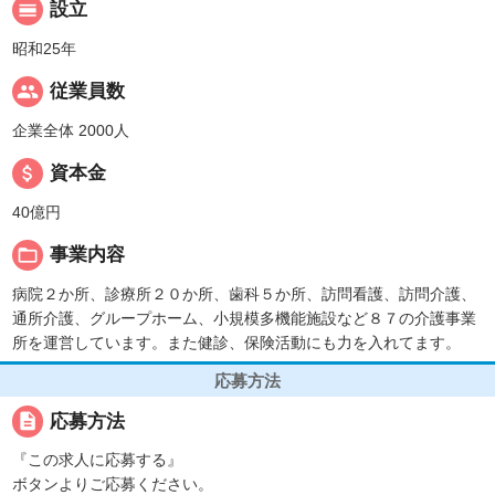
calendar_view_day
設立
昭和25年
people
従業員数
企業全体 2000人
attach_money
資本金
40億円
folder_open
事業内容
病院２か所、診療所２０か所、歯科５か所、訪問看護、訪問介護、
通所介護、グループホーム、小規模多機能施設など８７の介護事業
所を運営しています。また健診、保険活動にも力を入れてます。
応募方法
description
応募方法
『この求人に応募する』
ボタンよりご応募ください。