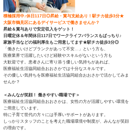
積極採用中♪休日117日◎昇給・賞与支給あり！駅チカ徒歩3分★
大阪市鶴見区にあるデイサービスで働きませんか？
昇給＆賞与ありで安定収入をゲット！
日曜定休＆年間休日117日でワークライフバランスもばっちり♪
家族手当などの福利厚生もご用意してます★駅チカ徒歩3分◎
「働きたいけどブランクがあって不安…」という方も、
医療業界で活躍したいけど経験やスキルがないという方も
大歓迎です。患者さんに寄り添う優しい気持ちがあれば、
医療福祉生活協同組合おおさかでは十分なスキルです。
その優しい気持ちを医療福祉生活協同組合おおさかで活かしてみま
せんか？
＜みんなが笑顔！ 働きやすい職場です＞
医療福祉生活協同組合おおさかは、女性の方が活躍しやすい環境を
ご用意しています。
特に子育て世代の方々には手厚いサポートがあります。
しっかりスタッフのことを考えた職場環境や制度が、みんなが笑顔
の理由です。