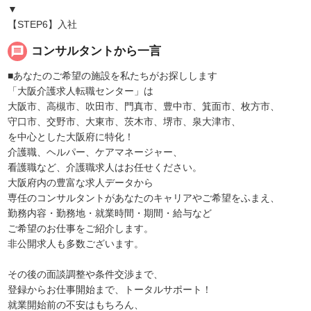
▼
【STEP6】入社
message
コンサルタントから一言
■あなたのご希望の施設を私たちがお探しします
「大阪介護求人転職センター」は
大阪市、高槻市、吹田市、門真市、豊中市、箕面市、枚方市、
守口市、交野市、大東市、茨木市、堺市、泉大津市、
を中心とした大阪府に特化！
介護職、ヘルパー、ケアマネージャー、
看護職など、介護職求人はお任せください。
大阪府内の豊富な求人データから
専任のコンサルタントがあなたのキャリアやご希望をふまえ、
勤務内容・勤務地・就業時間・期間・給与など
ご希望のお仕事をご紹介します。
非公開求人も多数ございます。
その後の面談調整や条件交渉まで、
登録からお仕事開始まで、トータルサポート！
就業開始前の不安はもちろん、