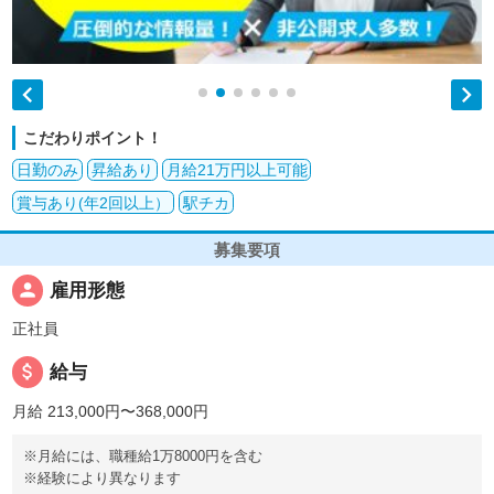


こだわりポイント！
日勤のみ
昇給あり
月給21万円以上可能
賞与あり(年2回以上）
駅チカ
募集要項
person
雇用形態
正社員
attach_money
給与
月給 213,000円〜368,000円
※月給には、職種給1万8000円を含む
※経験により異なります