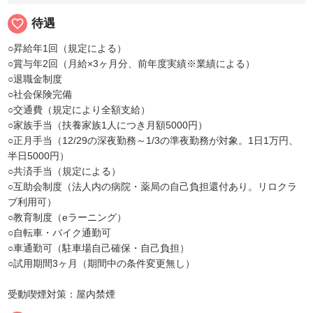
favorite_border
待遇
○昇給年1回（規定による）
○賞与年2回（月給×3ヶ月分、前年度実績※業績による）
○退職金制度
○社会保険完備
○交通費（規定により全額支給）
○家族手当（扶養家族1人につき月額5000円）
○正月手当（12/29の深夜勤務～1/3の準夜勤務が対象。1日1万円、
半日5000円）
○共済手当（規定による）
○互助会制度（法人内の病院・薬局の自己負担還付あり。リロクラ
ブ利用可）
○教育制度（eラーニング）
○自転車・バイク通勤可
○車通勤可（駐車場自己確保・自己負担）
○試用期間3ヶ月（期間中の条件変更無し）
受動喫煙対策：屋内禁煙