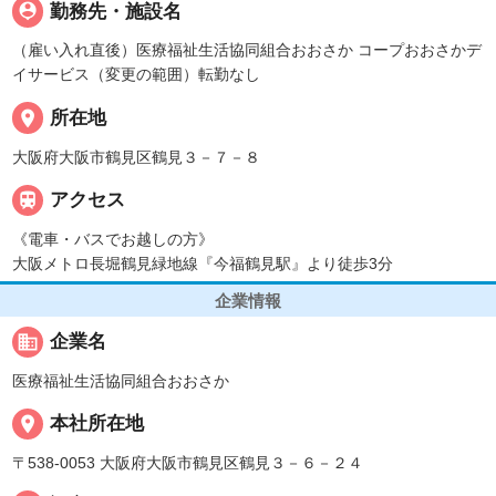
person_pin
勤務先・施設名
（雇い入れ直後）医療福祉生活協同組合おおさか コープおおさかデ
イサービス（変更の範囲）転勤なし
place
所在地
大阪府大阪市鶴見区鶴見３－７－８

アクセス
《電車・バスでお越しの方》
大阪メトロ長堀鶴見緑地線『今福鶴見駅』より徒歩3分
企業情報
business
企業名
医療福祉生活協同組合おおさか
place
本社所在地
〒538-0053 大阪府大阪市鶴見区鶴見３－６－２４