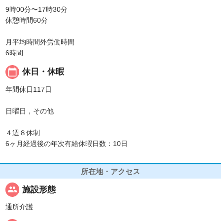
9時00分〜17時30分
休憩時間60分
月平均時間外労働時間
6時間
calendar_today
休日・休暇
年間休日117日
日曜日，その他
４週８休制
6ヶ月経過後の年次有給休暇日数：10日
所在地・アクセス
people
施設形態
通所介護