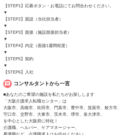
【STEP1】応募ボタン・お電話にてお問合わせください。
▼
【STEP2】面談（当社担当者）
▼
【STEP3】面接（施設面接担当者）
▼
【STEP4】内定（面接1週間程度）
▼
【STEP5】契約
▼
【STEP6】入社
message
コンサルタントから一言
■あなたのご希望の施設を私たちがお探しします
「大阪介護求人転職センター」は
大阪市、高槻市、吹田市、門真市、豊中市、箕面市、枚方市、
守口市、交野市、大東市、茨木市、堺市、泉大津市、
を中心とした大阪府に特化！
介護職、ヘルパー、ケアマネージャー、
看護職など、介護職求人はお任せください。