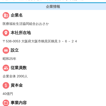
企業情報
business
企業名
医療福祉生活協同組合おおさか
place
本社所在地
〒538-0053 大阪府大阪市鶴見区鶴見３－６－２４
calendar_view_day
設立
昭和25年
people
従業員数
企業全体 2000人
attach_money
資本金
40億円
folder_open
事業内容