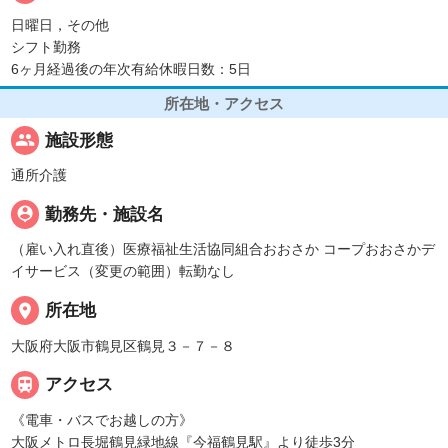
日曜日，その他
シフト勤務
6ヶ月経過後の年次有給休暇日数：5日
所在地・アクセス
people
施設形態
通所介護
person_pin
勤務先・施設名
（雇い入れ直後）医療福祉生活協同組合おおさか コープおおさかデ
イサービス（変更の範囲）転勤なし
place
所在地
大阪府大阪市鶴見区鶴見３－７－８

アクセス
《電車・バスでお越しの方》
大阪メトロ長堀鶴見緑地線『今福鶴見駅』より徒歩3分