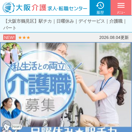

menu
履歴
ﾒﾆｭｰ
【大阪市鶴見区】駅チカ｜日曜休み｜デイサービス｜介護職｜
パート
NEW!
★★★
2026.08.04更新