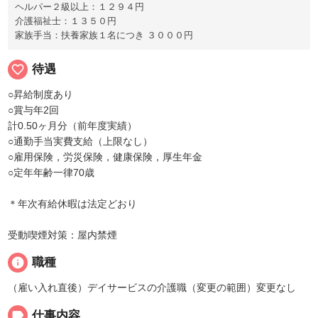
ヘルパー２級以上：１２９４円
介護福祉士：１３５０円
家族手当：扶養家族１名につき ３０００円
favorite_border
待遇
○昇給制度あり
○賞与年2回
計0.50ヶ月分（前年度実績）
○通勤手当実費支給（上限なし）
○雇用保険，労災保険，健康保険，厚生年金
○定年年齢一律70歳
＊年次有給休暇は法定どおり
受動喫煙対策：屋内禁煙
info
職種
（雇い入れ直後）デイサービスの介護職（変更の範囲）変更なし
label
仕事内容