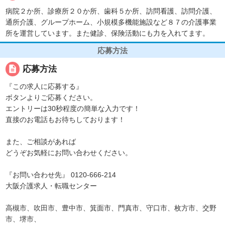
病院２か所、診療所２０か所、歯科５か所、訪問看護、訪問介護、
通所介護、グループホーム、小規模多機能施設など８７の介護事業
所を運営しています。また健診、保険活動にも力を入れてます。
応募方法
description
応募方法
『この求人に応募する』
ボタンよりご応募ください。
エントリーは30秒程度の簡単な入力です！
直接のお電話もお待ちしております！
また、ご相談があれば
どうぞお気軽にお問い合わせください。
『お問い合わせ先』 0120-666-214
大阪介護求人・転職センター
高槻市、吹田市、豊中市、箕面市、門真市、守口市、枚方市、交野
市、堺市、