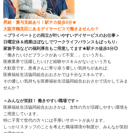
昇給・賞与支給あり！駅チカ徒歩3分★
大阪市鶴見区にあるデイサービスで働きませんか？
＜プライベートとの両立が叶いやすいデイサービスのお仕事＞
日曜定休＆残業ほぼなしでワークライフバランスもばっちり♪
家族手当などの福利厚生もご用意してます★駅チカ徒歩3分◎
「働きたいけどブランクがあって不安…」という方も、
医療業界で活躍したいけど経験やスキルがないという方も
大歓迎です。患者さんに寄り添う優しい気持ちがあれば、
医療福祉生活協同組合おおさかでは十分なスキルです。
その優しい気持ちを医療福祉生活協同組合おおさかで活かしてみま
せんか？
＜みんなが笑顔！ 働きやすい職場です＞
医療福祉生活協同組合おおさかは、女性の方が活躍しやすい環境を
ご用意しています。
特に子育て世代の方々には手厚いサポートがあります。
しっかりスタッフのことを考えた職場環境や制度が、みんなが笑顔