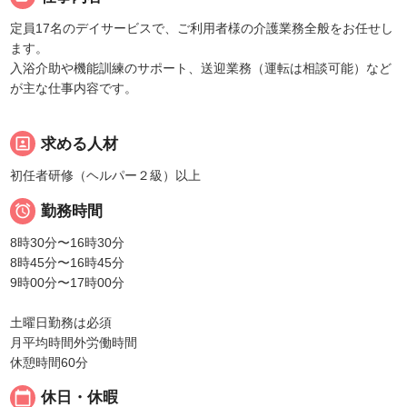
定員17名のデイサービスで、ご利用者様の介護業務全般をお任せし
ます。
入浴介助や機能訓練のサポート、送迎業務（運転は相談可能）など
が主な仕事内容です。
portrait
求める人材
初任者研修（ヘルパー２級）以上

勤務時間
8時30分〜16時30分
8時45分〜16時45分
9時00分〜17時00分
土曜日勤務は必須
月平均時間外労働時間
休憩時間60分
calendar_today
休日・休暇