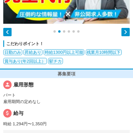


こだわりポイント！
日勤のみ
昇給あり
時給1300円以上可能
残業月10時間以下
賞与あり(年2回以上）
駅チカ
募集要項
person
雇用形態
パート
雇用期間の定めなし
attach_money
給与
時給 1,294円〜1,350円