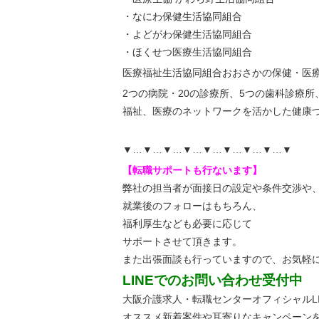
・なにわ保健生活協同組合
・よどがわ保健生活協同組合
・ほくせつ医療生活協同組合
医療福祉生活協同組合おおさかの保健・医
2つの病院・20の診療所、5つの歯科診療所
福祉、医療のネットワークを活かした健康
▼…▼…▼…▼…▼…▼…▼…▼…▼
【転職サポートも行ないます】
弊社の担当者が面接日の設定や条件交渉や
就業後のフォローはもちろん、
福利厚生なども必要に応じて
サポートさせて頂きます。
また出張面談も行っていますので、
お気軽
LINEでのお問い合わせ受付中
大阪介護求人・転職センターオフィシャルLI
オススメ新着案件や耳寄りなキャンペーン