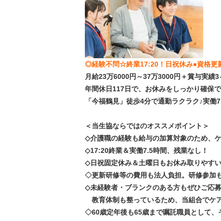
◎経験不問☆終業17:20！日祝休み●資格
月給23万6000円～37万3000円＋賞与実
年間休日117日で、お休みをしっかり確保
「今福鶴見」徒歩4分で通勤ラクラク♪実働
＜当生協ならではのオススメポイント＞
◇介護職の経験も給与の加算対象のため、
◇17:20終業＆実働7.5時間、残業なし！
◇日祝固定休み＆土曜日もお休み取りやすい
◇更新研修等の費用も法人負担。研修参加
◇未経験者・ブランクのある方もぜひご応
教育体制も整っているため、当組合でケア
◇60歳定年後も65歳まで嘱託職員として、