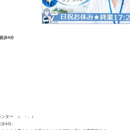
徒歩4分
ンター ♪。・。♪
歩4分。