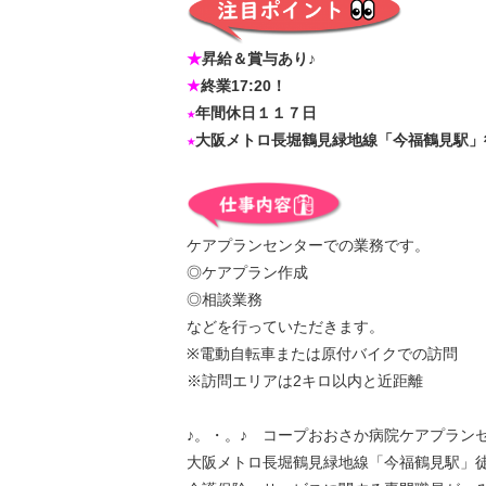
★
昇給＆賞与あり♪
★
終業17:20！
★
年間休日１１７日
★
大阪メトロ長堀鶴見緑地線「今福鶴見駅」
ケアプランセンターでの業務です。
◎ケアプラン作成
◎相談業務
などを行っていただきます。
※電動自転車または原付バイクでの訪問
※訪問エリアは2キロ以内と近距離
♪。・。♪ コープおおさか病院ケアプランセ
大阪メトロ長堀鶴見緑地線「今福鶴見駅」徒