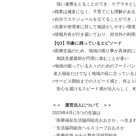
強い連携をとることができ、ケアマネと
○残業は滅多になく、子育てにも理解がある
○自分でスケジュールを立てることができ
○先輩や管理者に対して相談がしやすい環
○情報共有が行き届いており、担当外の利
【Q3】印象に残っているエピソード
○医療生協のため、地域の困り事が具体的
相談支援援助が円滑に進むことが多い
○地域の困っている人々のためのフードバン
老人福祉だけでなく地域の役に立っている
○サービス開始までのスピード感と、何よ
安心を届けるスピード感が法人らしく、町
＜＜ 運営法人について ＞＞
2023年4月に5つの生協は
「医療福祉生活協同組合おおさか」へ生ま
・生活協同組合ヘルスコープおおさか
・医療生協 かわち野生活協同組合