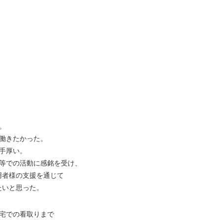
。
働きたかった。
手厚い。
し等での活動に感銘を受け、
者様の支援を通じて
たいと思った。
宅での看取りまで