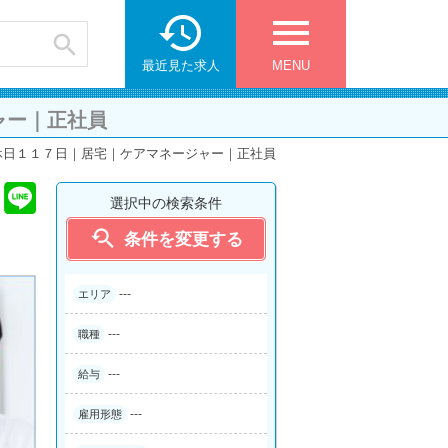

menu

最近見た求人
MENU
ャー｜正社員
間休日１１７日｜居宅｜ケアマネージャー｜正社員
選択中の検索条件

条件を変更する
---
エリア
---
職種
---
給与
---
雇用形態