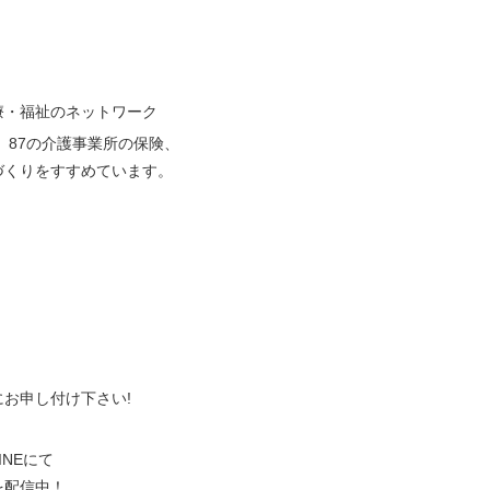
療・福祉のネットワーク
、87の介護事業所の保険、
づくりをすすめています。
、
にお申し付け下さい!
NEにて
を配信中！