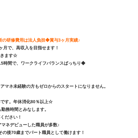
更新の研修費用は法人負担◆賞与3ヶ月実績♪
績3ヶ月で、高収入を目指せます！
できます☆
7.5時間で、ワークライフバランスばっちり◆
ケアマネ未経験の方もゼロからのスタートになりません。
です。年休消化80％以上☆
も勤務時間とみなします。
募ください！
マネデビューした職員が多数♪
その後70歳までパート職員として働けます！