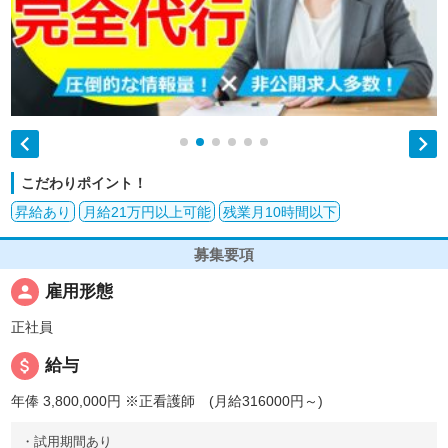


こだわりポイント！
昇給あり
月給21万円以上可能
残業月10時間以下
募集要項
person
雇用形態
正社員
attach_money
給与
年俸 3,800,000円
※正看護師 (月給316000円～)
・試用期間あり