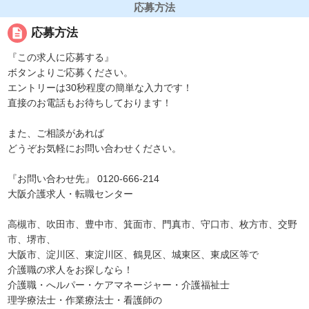
応募方法
description
応募方法
『この求人に応募する』
ボタンよりご応募ください。
エントリーは30秒程度の簡単な入力です！
直接のお電話もお待ちしております！
また、ご相談があれば
どうぞお気軽にお問い合わせください。
『お問い合わせ先』 0120-666-214
大阪介護求人・転職センター
高槻市、吹田市、豊中市、箕面市、門真市、守口市、枚方市、交野
市、堺市、
大阪市、淀川区、東淀川区、鶴見区、城東区、東成区等で
介護職の求人をお探しなら！
介護職・へルパー・ケアマネージャー・介護福祉士
理学療法士・作業療法士・看護師の