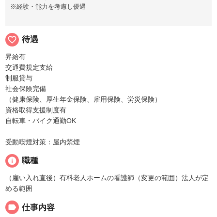
※経験・能力を考慮し優遇
favorite_border
待遇
昇給有
交通費規定支給
制服貸与
社会保険完備
（健康保険、厚生年金保険、雇用保険、労災保険）
資格取得支援制度有
自転車・バイク通勤OK
受動喫煙対策：屋内禁煙
info
職種
（雇い入れ直後）有料老人ホームの看護師（変更の範囲）法人が定
める範囲
label
仕事内容