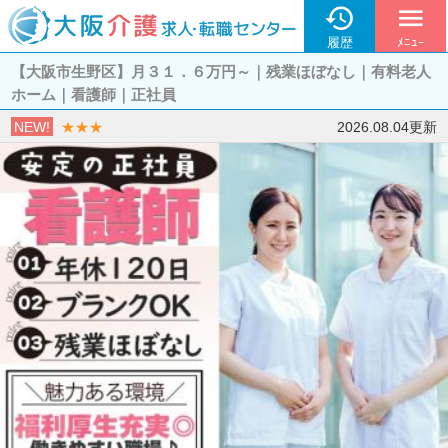

menu
履歴
ﾒﾆｭｰ
【大阪市生野区】月３１．６万円～｜残業ほぼなし｜有料老人
ホーム｜看護師｜正社員
NEW!
★★★
2026.08.04更新