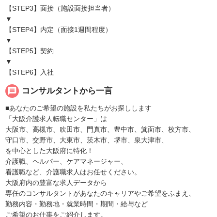
【STEP3】面接（施設面接担当者）
▼
【STEP4】内定（面接1週間程度）
▼
【STEP5】契約
▼
【STEP6】入社
message
コンサルタントから一言
■あなたのご希望の施設を私たちがお探しします
「大阪介護求人転職センター」は
大阪市、高槻市、吹田市、門真市、豊中市、箕面市、枚方市、
守口市、交野市、大東市、茨木市、堺市、泉大津市、
を中心とした大阪府に特化！
介護職、ヘルパー、ケアマネージャー、
看護職など、介護職求人はお任せください。
大阪府内の豊富な求人データから
専任のコンサルタントがあなたのキャリアやご希望をふまえ、
勤務内容・勤務地・就業時間・期間・給与など
ご希望のお仕事をご紹介します。