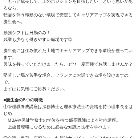
「もっと成長して、上のポジションを目指したい」という思いがあ
るなら、
転居を伴う転勤のない環境で安定してキャリアアップを実現できる
慶生会へ。
勤務シフトは日勤のみ！
残業も少なく働きやすい職場です◎
慶生会には住み慣れた土地でキャリアアップできる環境が整ってい
ます。
興味を持っていただけましたら、ぜひ一度面接でお話しませんか？
堅苦しい場が苦手な場合、フランクにお話できる場を設けますの
で、
まずはお気軽にご応募ください。
■慶生会の5つの特徴
①管理職養成講座は法務博士と理学療法士の資格を持つ理事長をは
じめ、
MBAや保健学修士の学位を持つ部長職陣による社内講座。
上級管理職になるために必要な知識と技術を学べます