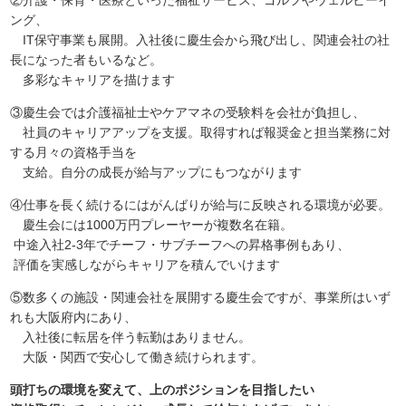
②介護・保育・医療といった福祉サービス、ゴルフやウェルビーイ
ング、
IT保守事業も展開。入社後に慶生会から飛び出し、関連会社の社
長になった者もいるなど。
多彩なキャリアを描けます
③慶生会では介護福祉士やケアマネの受験料を会社が負担し、
社員のキャリアアップを支援。取得すれば報奨金と担当業務に対
する月々の資格手当を
支給。自分の成長が給与アップにもつながります
④仕事を長く続けるにはがんばりが給与に反映される環境が必要。
慶生会には1000万円プレーヤーが複数名在籍。
中途入社2-3年でチーフ・サブチーフへの昇格事例もあり、
評価を実感しながらキャリアを積んでいけます
⑤数多くの施設・関連会社を展開する慶生会ですが、事業所はいず
れも大阪府内にあり、
入社後に転居を伴う転勤はありません。
大阪・関西で安心して働き続けられます。
頭打ちの環境を変えて、上のポジションを目指したい