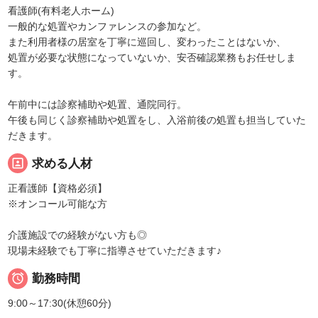
看護師(有料老人ホーム)
一般的な処置やカンファレンスの参加など。
また利用者様の居室を丁寧に巡回し、変わったことはないか、
処置が必要な状態になっていないか、安否確認業務もお任せしま
す。
午前中には診察補助や処置、通院同行。
午後も同じく診察補助や処置をし、入浴前後の処置も担当していた
だきます。
portrait
求める人材
正看護師【資格必須】
※オンコール可能な方
介護施設での経験がない方も◎
現場未経験でも丁寧に指導させていただきます♪

勤務時間
9:00～17:30(休憩60分)