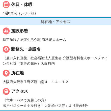
calendar_today
休日・休暇
4週8休制（シフト制）
所在地・アクセス
people
施設形態
特定施設入居者生活介護 有料老人ホーム
person_pin
勤務先・施設名
（雇い入れ直後）社会福祉法人慶生会 介護型有料老人ホームファイ
ン舎利寺（変更の範囲）大阪府内
place
所在地
大阪府大阪市生野区勝山南４－１４－１２

アクセス
《電車・バスでお越しの方》
出戸バスターミナル行き「大池橋バス停」より徒歩5分