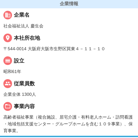
企業情報
business
企業名
社会福祉法人 慶生会
place
本社所在地
〒544-0014 大阪府大阪市生野区巽東４－１１－１０
calendar_view_day
設立
昭和61年
people
従業員数
企業全体 1300人
folder_open
事業内容
高齢者福祉事業（複合施設、居宅介護・有料老人ホーム・訪問看護
・地域包括支援センター・グループホームを含む１０９事業）、保
育事業。