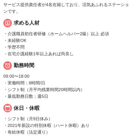
サービス提供責任者が4名在籍しており、活気あふれるステーショ
ンです。
portrait
求める人材
・介護職員初任者研修（ホームヘルパー2級）以上 必須
・未経験OK
・学歴不問
・在宅介護経験1年以上あれば尚良し

勤務時間
09:00〜18:00
・実働時間：8時間/日
・シフト制（月平均残業時間20時間以内）
・最低勤務日数：週5日
calendar_today
休日・休暇
・シフト制（月9日休み）
・2021年新設の特別休暇（ハート休暇）あり
・有給休暇（法定通り）