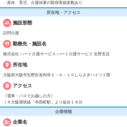
・産休、育児、介護休業の取得実績多数あり
所在地・アクセス
people
施設形態
訪問介護
person_pin
勤務先・施設名
株式会社 ハート介護サービス ハート介護サービス 生野支店
place
所在地
大阪府大阪市生野区舎利寺２－４－１０しらさぎハイツ１階

アクセス
《電車・バスでお越しの方》
ＪＲ大阪環状線『寺田町駅』より徒歩１８分
企業情報
business
企業名