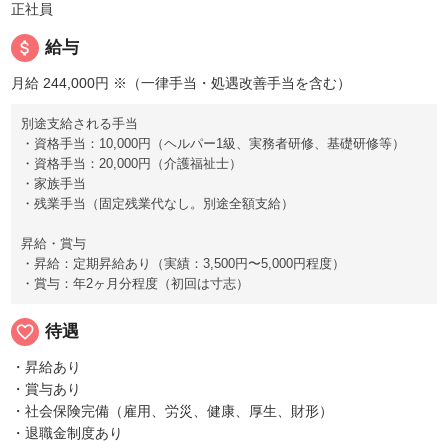
正社員
attach_money
給与
月給 244,000円
※（一律手当・処遇改善手当を含む）
別途支給される手当
・資格手当：10,000円（ヘルパー1級、実務者研修、基礎研修等）
・資格手当：20,000円（介護福祉士）
・家族手当
・残業手当（固定残業代なし。別途全額支給）
昇給・賞与
・昇給：定期昇給あり（実績：3,500円〜5,000円程度）
・賞与：年2ヶ月分程度（初回は寸志）
favorite_border
待遇
・昇給あり
・賞与あり
・社会保険完備（雇用、労災、健康、厚生、財形）
・退職金制度あり