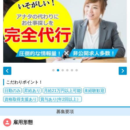


こだわりポイント！
日勤のみ
昇給あり
月給21万円以上可能
未経験歓迎
資格取得支援あり
賞与あり(年2回以上）
募集要項
person
雇用形態