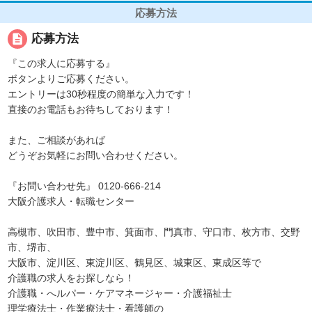
応募方法
description
応募方法
『この求人に応募する』
ボタンよりご応募ください。
エントリーは30秒程度の簡単な入力です！
直接のお電話もお待ちしております！
また、ご相談があれば
どうぞお気軽にお問い合わせください。
『お問い合わせ先』 0120-666-214
大阪介護求人・転職センター
高槻市、吹田市、豊中市、箕面市、門真市、守口市、枚方市、交野
市、堺市、
大阪市、淀川区、東淀川区、鶴見区、城東区、東成区等で
介護職の求人をお探しなら！
介護職・へルパー・ケアマネージャー・介護福祉士
理学療法士・作業療法士・看護師の