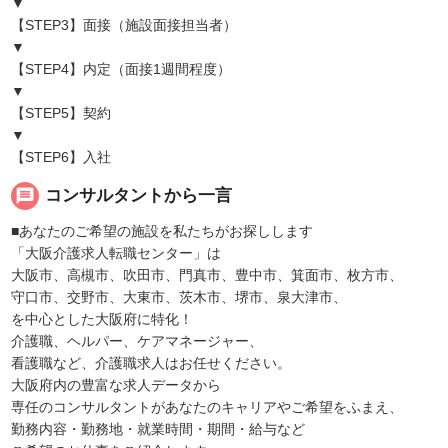
▼
【STEP3】面接（施設面接担当者）
▼
【STEP4】内定（面接1週間程度）
▼
【STEP5】契約
▼
【STEP6】入社
message
コンサルタントから一言
■あなたのご希望の施設を私たちがお探しします
「大阪介護求人転職センター」は
大阪市、高槻市、吹田市、門真市、豊中市、箕面市、枚方市、
守口市、交野市、大東市、茨木市、堺市、泉大津市、
を中心とした大阪府に特化！
介護職、ヘルパー、ケアマネージャー、
看護職など、介護職求人はお任せください。
大阪府内の豊富な求人データから
専任のコンサルタントがあなたのキャリアやご希望をふまえ、
勤務内容・勤務地・就業時間・期間・給与など