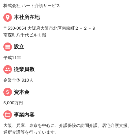
株式会社 ハート介護サービス
place
本社所在地
〒530-0054 大阪府大阪市北区南森町２－２－９
南森町八千代ビル１階
calendar_view_day
設立
平成11年
people
従業員数
企業全体 910人
attach_money
資本金
5,000万円
folder_open
事業内容
大阪、兵庫、東京を中心に、介護保険の訪問介護、居宅介護支援、
通所介護等を行っています。