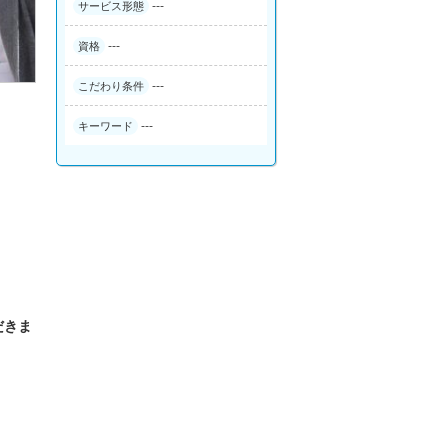
---
サービス形態
---
資格
---
こだわり条件
---
キーワード
だきま