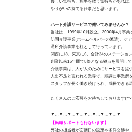
優しい気持ち、相手を敬う気持ちがあれば
やりがいの持てる仕事だと思います。
ハート介護サービスで働いてみませんか？
当社は、1999年10月設立、2000年4月事
訪問介護事業(ホームヘルパーの派遣)、ケ
通所介護事業を柱として行っています。
関西に18、東京に6、合計24のステーショ
創業以来15年間で8倍となる拠点を展開し
介護事業は、人が人のためにサービスを提
人出不足と言われる業界で、順調に事業所
スタッフが長く働き続けられ、成長できる
たくさんのご応募をお待ちしております(*^-^
▼…▼…▼…▼…▼…▼…▼…▼…▼
【転職サポートも行ないます】
弊社の担当者が面接日の設定や条件交渉や