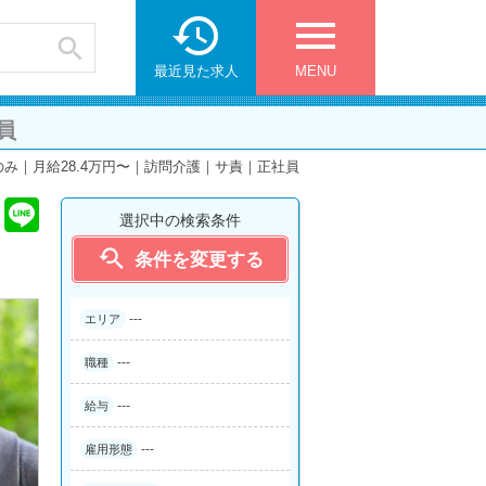

menu

最近見た求人
MENU
員
み｜月給28.4万円〜｜訪問介護｜サ責｜正社員
選択中の検索条件

条件を変更する
---
エリア
---
職種
---
給与
---
雇用形態