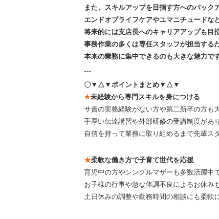
また、スキルアップを目指す方へのバック
エンドオブライフケアやユマニチュードな
将来的には支店長へのキャリアアップも目
事務作業の多くは専任スタッフが担当する
本来の業務に集中できるのも大きな魅力で
---
〇▼△▼ポイントまとめ▼△▼
★
未経験から専門スキルを身につける
サ責の実務経験がない方や第二新卒の方も
手厚い伝達講習や外部研修の受講制度があ
自信を持って業務に取り組めるまで先輩ス
★
柔軟な働き方で子育て世代を応援
育児中の方やシングルマザーも多数活躍中
お子様の行事や急な体調不良によるお休み
土日休みの調整や勤務時間の相談にも柔軟