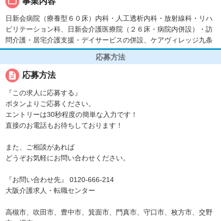
folder_open
事業内容
日新会病院（療養型６０床）内科・人工透析内科・放射線科・リハ
ビリテーション科、日新会介護医療院（２６床・病院内併設）・訪
問介護・居宅介護支援・デイサービスの併設、ケアヴィレッジ九条
応募方法
description
応募方法
『この求人に応募する』
ボタンよりご応募ください。
エントリーは30秒程度の簡単な入力です！
直接のお電話もお待ちしております！
また、ご相談があれば
どうぞお気軽にお問い合わせください。
『お問い合わせ先』 0120-666-214
大阪介護求人・転職センター
高槻市、吹田市、豊中市、箕面市、門真市、守口市、枚方市、交野