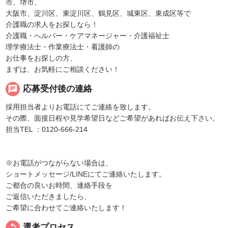
市、堺市、
大阪市、淀川区、東淀川区、鶴見区、城東区、東成区等で
介護職の求人をお探しなら！
介護職・へルパー・ケアマネージャー・介護福祉士
理学療法士・作業療法士・看護師の
お仕事をお探しの方、
まずは、お気軽にご相談ください！
chat
応募受付後の連絡
採用担当者よりお電話にてご連絡を致します。
その際、面接日程や見学希望日などご希望があればお伝え下さい。
担当TEL ：0120-666-214
※お電話がつながらない場合は、
ショートメッセージ/LINEにてご連絡いたします。
ご都合の良いお時間、連絡手段を
ご返信いただきましたら、
ご希望に合わせてご連絡いたします！
replay
選考プロセス