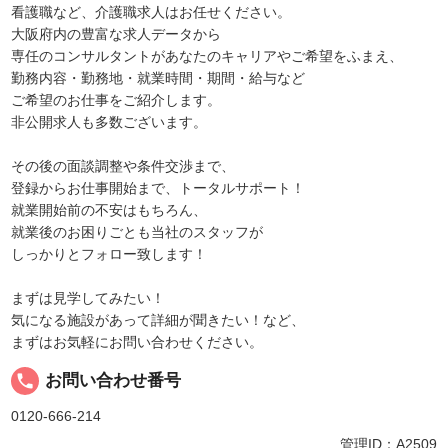
看護職など、介護職求人はお任せください。
大阪府内の豊富な求人データから
専任のコンサルタントがあなたのキャリアやご希望をふまえ、
勤務内容・勤務地・就業時間・期間・給与など
ご希望のお仕事をご紹介します。
非公開求人も多数ございます。
その後の面談調整や条件交渉まで、
登録からお仕事開始まで、トータルサポート！
就業開始前の不安はもちろん、
就業後のお困りごとも当社のスタッフが
しっかりとフォロー致します！
まずは見学してみたい！
気になる施設があって詳細が聞きたい！など、
まずはお気軽にお問い合わせください。
local_phone
お問い合わせ番号
0120-666-214
管理ID：A2509