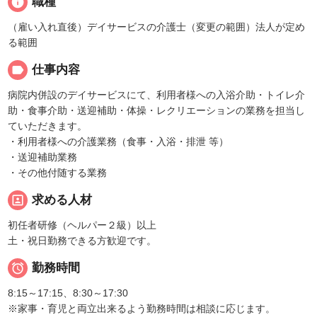
info
職種
（雇い入れ直後）デイサービスの介護士（変更の範囲）法人が定め
る範囲
label
仕事内容
病院内併設のデイサービスにて、利用者様への入浴介助・トイレ介
助・食事介助・送迎補助・体操・レクリエーションの業務を担当し
ていただきます。
・利用者様への介護業務（食事・入浴・排泄 等）
・送迎補助業務
・その他付随する業務
portrait
求める人材
初任者研修（ヘルパー２級）以上
土・祝日勤務できる方歓迎です。

勤務時間
8:15～17:15、8:30～17:30
※家事・育児と両立出来るよう勤務時間は相談に応じます。