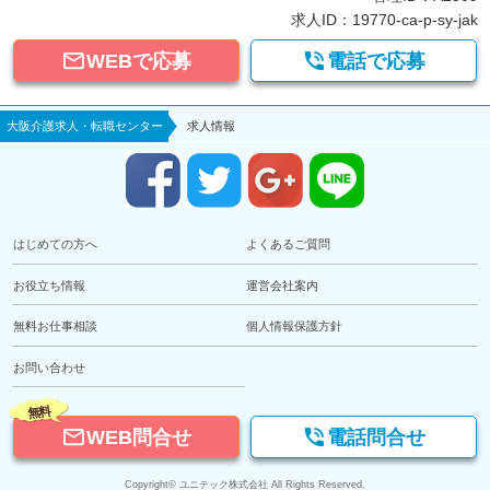
求人ID：19770-ca-p-sy-jak


WEBで応募
電話で応募
大阪介護求人・転職センター
求人情報
はじめての方へ
よくあるご質問
お役立ち情報
運営会社案内
無料お仕事相談
個人情報保護方針
お問い合わせ
無料


WEB問合せ
電話問合せ
Copyright© ユニテック株式会社 All Rights Reserved.