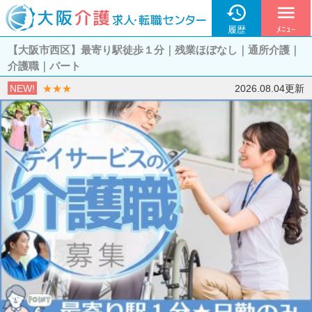

menu
履歴
ﾒﾆｭｰ
【大阪市西区】最寄り駅徒歩１分｜残業ほぼなし｜通所介護｜
介護職｜パート
NEW!
★★★
2026.08.04更新