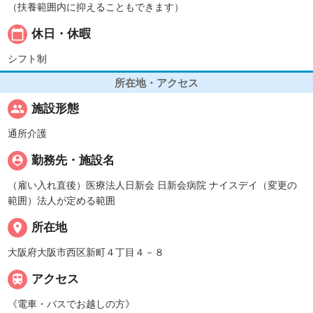
（扶養範囲内に抑えることもできます）
calendar_today
休日・休暇
シフト制
所在地・アクセス
people
施設形態
通所介護
person_pin
勤務先・施設名
（雇い入れ直後）医療法人日新会 日新会病院 ナイスデイ（変更の
範囲）法人が定める範囲
place
所在地
大阪府大阪市西区新町４丁目４－８

アクセス
《電車・バスでお越しの方》