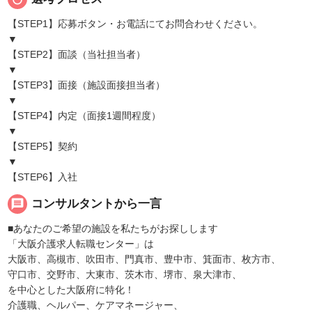
【STEP1】応募ボタン・お電話にてお問合わせください。
▼
【STEP2】面談（当社担当者）
▼
【STEP3】面接（施設面接担当者）
▼
【STEP4】内定（面接1週間程度）
▼
【STEP5】契約
▼
【STEP6】入社
message
コンサルタントから一言
■あなたのご希望の施設を私たちがお探しします
「大阪介護求人転職センター」は
大阪市、高槻市、吹田市、門真市、豊中市、箕面市、枚方市、
守口市、交野市、大東市、茨木市、堺市、泉大津市、
を中心とした大阪府に特化！
介護職、ヘルパー、ケアマネージャー、