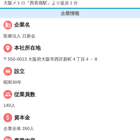
大阪メトロ『西長堀駅』より徒歩１分
企業情報
business
企業名
医療法人 日新会
place
本社所在地
〒550-0013 大阪府大阪市西区新町４丁目４－８
calendar_view_day
設立
昭和30年
people
従業員数
140人
attach_money
資本金
企業全体 260人