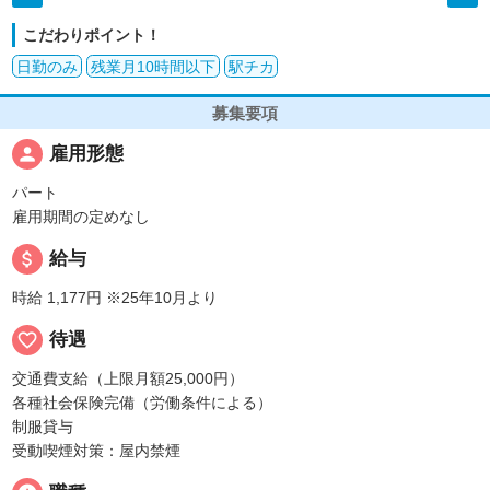
こだわりポイント！
日勤のみ
残業月10時間以下
駅チカ
募集要項
person
雇用形態
パート
雇用期間の定めなし
attach_money
給与
時給 1,177円
※25年10月より
favorite_border
待遇
交通費支給（上限月額25,000円）
各種社会保険完備（労働条件による）
制服貸与
受動喫煙対策：屋内禁煙