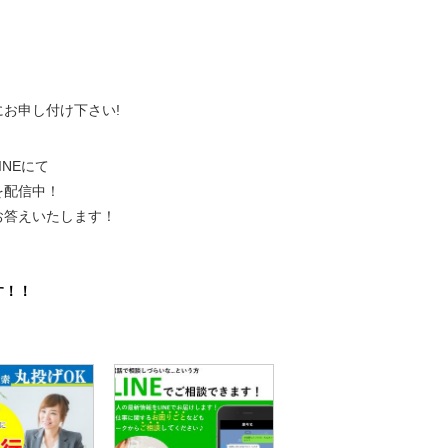
、
にお申し付け下さい!
NEにて
を配信中！
お答えいたします！
。
す！！