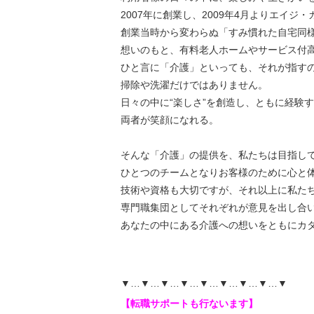
2007年に創業し、2009年4月よりエイ
創業当時から変わらぬ「すみ慣れた自宅同
想いのもと、有料老人ホームやサービス付
ひと言に「介護」といっても、それが指す
掃除や洗濯だけではありません。
日々の中に“楽しさ”を創造し、ともに経験
両者が笑顔になれる。
そんな「介護」の提供を、私たちは目指して
ひとつのチームとなりお客様のために心と
技術や資格も大切ですが、それ以上に私た
専門職集団としてそれぞれが意見を出し合
あなたの中にある介護への想いをともにカ
▼…▼…▼…▼…▼…▼…▼…▼…▼
【転職サポートも行ないます】