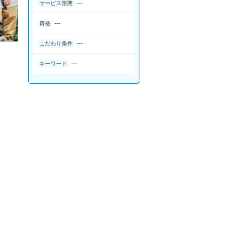
---
サービス形態
---
資格
---
こだわり条件
---
キーワード