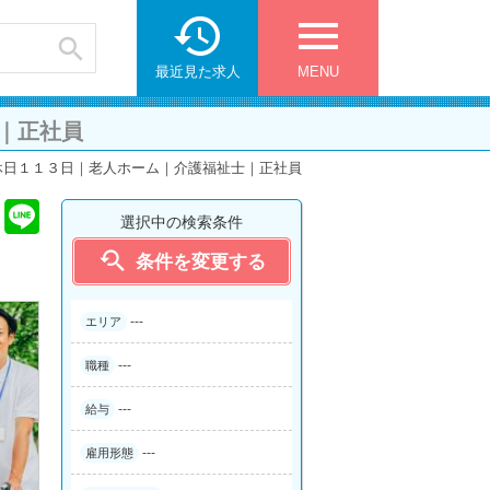

menu

最近見た求人
MENU
｜正社員
休日１１３日｜老人ホーム｜介護福祉士｜正社員
選択中の検索条件

条件を変更する
---
エリア
---
職種
---
給与
---
雇用形態