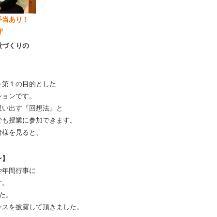
勤手当あり！
守
設づくりの
を第１の目的とした
ションです。
思い出す『回想法』と
でも授業に参加できます。
者様を見ると、
ン】
や年間行事に
す。
た。
ンスを披露して頂きました。