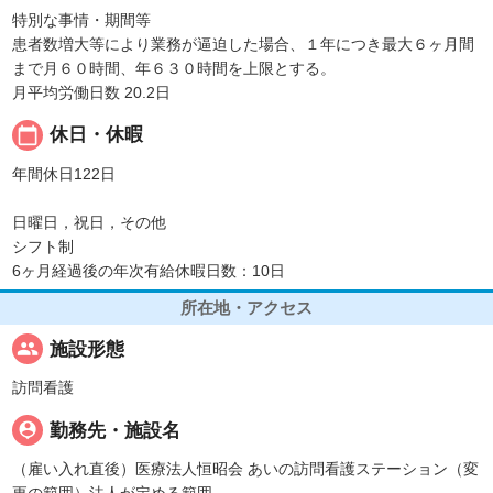
特別な事情・期間等
患者数増大等により業務が逼迫した場合、１年につき最大６ヶ月間
まで月６０時間、年６３０時間を上限とする。
月平均労働日数 20.2日
calendar_today
休日・休暇
年間休日122日
日曜日，祝日，その他
シフト制
6ヶ月経過後の年次有給休暇日数：10日
所在地・アクセス
people
施設形態
訪問看護
person_pin
勤務先・施設名
（雇い入れ直後）医療法人恒昭会 あいの訪問看護ステーション（変