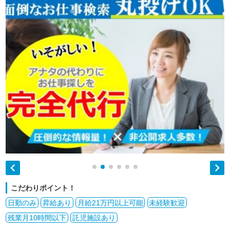


こだわりポイント！
日勤のみ
昇給あり
月給21万円以上可能
未経験歓迎
残業月10時間以下
託児施設あり