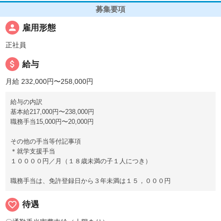
募集要項
person
雇用形態
正社員
attach_money
給与
月給 232,000円〜258,000円
給与の内訳
基本給217,000円〜238,000円
職務手当15,000円〜20,000円
その他の手当等付記事項
＊就学支援手当
１００００円／月（１８歳未満の子１人につき）
職務手当は、免許登録日から３年未満は１５，０００円
favorite_border
待遇