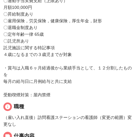
〇通勤手当実費支給（上限あり）
月額100,000円
〇昇給制度あり
〇雇用保険，労災保険，健康保険，厚生年金，財形
〇退職金制度あり
〇定年年齢一律 65歳
〇託児所あり
託児施設に関する特記事項
４歳になるまでの３歳児までが対象
・賞与は入職６ヶ月経過後から業績手当として、１２分割したもの
を
毎月の給与日に月例給与と共に支給
受動喫煙対策：屋内禁煙
info
職種
（雇い入れ直後）訪問看護ステーションの看護師（変更の範囲）変
更なし
label
仕事内容