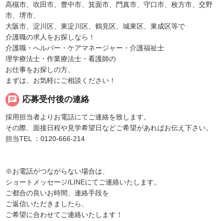
高槻市、吹田市、豊中市、箕面市、門真市、守口市、枚方市、交野
市、堺市、
大阪市、淀川区、東淀川区、鶴見区、城東区、東成区等で
介護職の求人をお探しなら！
介護職・へルパー・ケアマネージャー・介護福祉士
理学療法士・作業療法士・看護師の
お仕事をお探しの方、
まずは、お気軽にご相談ください！
chat
応募受付後の連絡
採用担当者よりお電話にてご連絡を致します。
その際、面接日程や見学希望日などご希望があればお伝え下さい。
担当TEL ：0120-666-214
※お電話がつながらない場合は、
ショートメッセージ/LINEにてご連絡いたします。
ご都合の良いお時間、連絡手段を
ご返信いただきましたら、
ご希望に合わせてご連絡いたします！