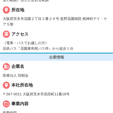
更の範囲）法人が定める範囲
place
所在地
大阪府茨木市花園２丁目２番２６号 藍野花園病院 精神科デイ・ケ
ア５階

アクセス
《電車・バスでお越しの方》
近鉄バス『花園東和苑バス停』から徒歩１分
企業情報
business
企業名
医療法人 恒昭会
place
本社所在地
〒567-0011 大阪府茨木市高田町11番18号
folder_open
事業内容
藍野病院