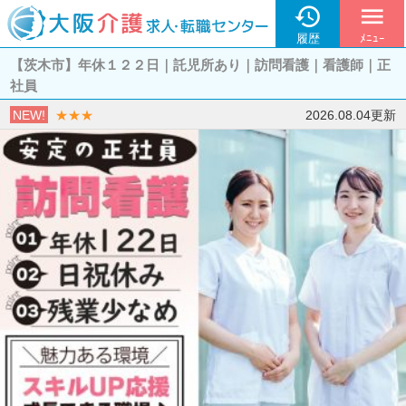

menu
履歴
ﾒﾆｭｰ
【茨木市】年休１２２日｜託児所あり｜訪問看護｜看護師｜正
社員
NEW!
★★★
2026.08.04更新