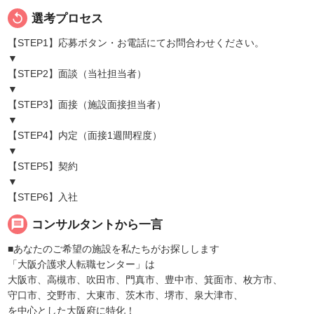
replay
選考プロセス
【STEP1】応募ボタン・お電話にてお問合わせください。
▼
【STEP2】面談（当社担当者）
▼
【STEP3】面接（施設面接担当者）
▼
【STEP4】内定（面接1週間程度）
▼
【STEP5】契約
▼
【STEP6】入社
message
コンサルタントから一言
■あなたのご希望の施設を私たちがお探しします
「大阪介護求人転職センター」は
大阪市、高槻市、吹田市、門真市、豊中市、箕面市、枚方市、
守口市、交野市、大東市、茨木市、堺市、泉大津市、
を中心とした大阪府に特化！