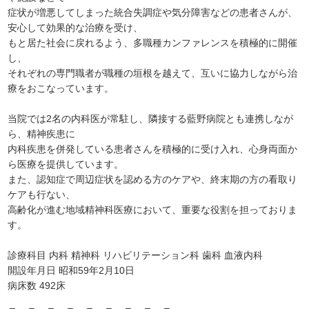
症状が増悪してしまった統合失調症や気分障害などの患者さんが、
安心して効果的な治療を受け、
もと居た社会に戻れるよう、多職種カンファレンスを積極的に開催
し、
それぞれの専門職者が職種の垣根を越えて、互いに協力しながら治
療をおこなっています。
当院では2名の内科医が常駐し、隣接する藍野病院とも連携しなが
ら、精神疾患に
内科疾患を併発している患者さんを積極的に受け入れ、心身両面か
ら医療を提供しています。
また、認知症で周辺症状を認める方のケアや、終末期の方の看取り
ケアも行ない、
高齢化が進む地域精神科医療において、重要な役割を担っておりま
す。
診療科目 内科 精神科 リハビリテーション科 歯科 血液内科
開設年月日 昭和59年2月10日
病床数 492
床