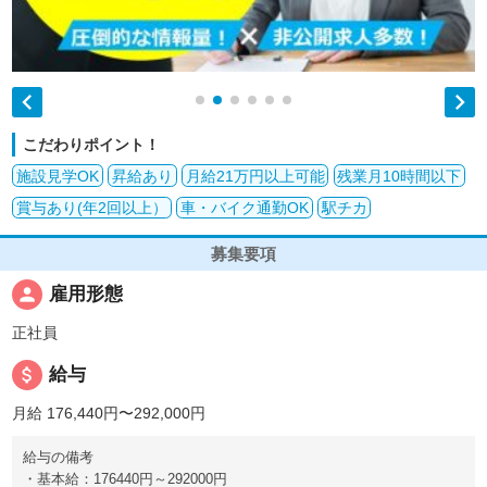


こだわりポイント！
施設見学OK
昇給あり
月給21万円以上可能
残業月10時間以下
賞与あり(年2回以上）
車・バイク通勤OK
駅チカ
募集要項
person
雇用形態
正社員
attach_money
給与
月給 176,440円〜292,000円
給与の備考
・基本給：176440円～292000円