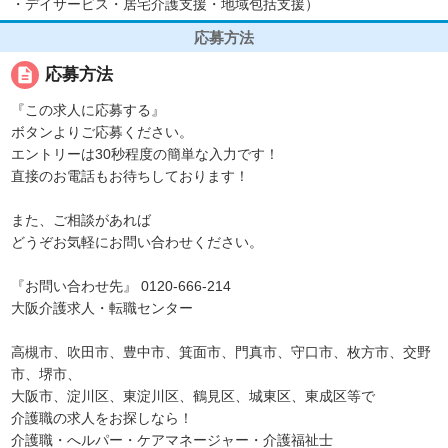
・デイサービス・居宅介護支援・地域包括支援）
応募方法
description
応募方法
『この求人に応募する』
ボタンよりご応募ください。
エントリーは30秒程度の簡単な入力です！
直接のお電話もお待ちしております！
また、ご相談があれば
どうぞお気軽にお問い合わせください。
『お問い合わせ先』 0120-666-214
大阪介護求人・転職センター
高槻市、吹田市、豊中市、箕面市、門真市、守口市、枚方市、交野
市、堺市、
大阪市、淀川区、東淀川区、鶴見区、城東区、東成区等で
介護職の求人をお探しなら！
介護職・へルパー・ケアマネージャー・介護福祉士