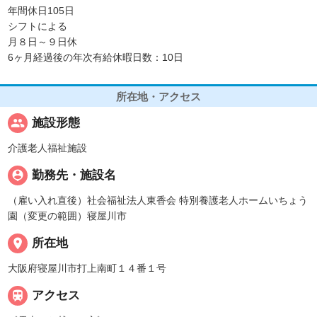
年間休日105日
シフトによる
月８日～９日休
6ヶ月経過後の年次有給休暇日数：10日
所在地・アクセス
people
施設形態
介護老人福祉施設
person_pin
勤務先・施設名
（雇い入れ直後）社会福祉法人東香会 特別養護老人ホームいちょう
園（変更の範囲）寝屋川市
place
所在地
大阪府寝屋川市打上南町１４番１号

アクセス