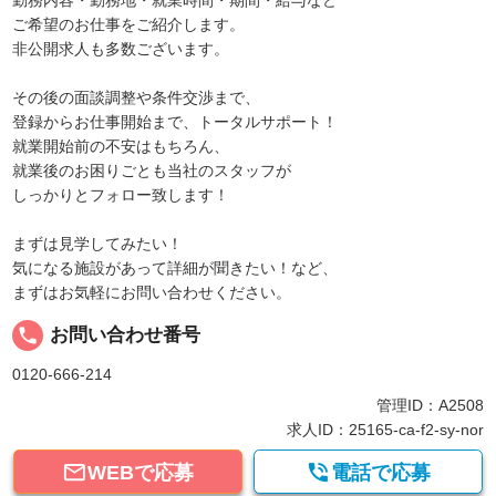
勤務内容・勤務地・就業時間・期間・給与など
ご希望のお仕事をご紹介します。
非公開求人も多数ございます。
その後の面談調整や条件交渉まで、
登録からお仕事開始まで、トータルサポート！
就業開始前の不安はもちろん、
就業後のお困りごとも当社のスタッフが
しっかりとフォロー致します！
まずは見学してみたい！
気になる施設があって詳細が聞きたい！など、
まずはお気軽にお問い合わせください。
local_phone
お問い合わせ番号
0120-666-214
管理ID：A2508
求人ID：25165-ca-f2-sy-nor


WEBで応募
電話で応募