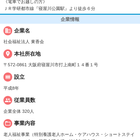
《電車でお越しの方》
ＪＲ学研都市線『寝屋川公園駅』より徒歩６分
企業情報
business
企業名
社会福祉法人 東香会
place
本社所在地
〒572-0861 大阪府寝屋川市打上南町１４番１号
calendar_view_day
設立
平成8年
people
従業員数
企業全体 320人
folder_open
事業内容
老人福祉事業（特別養護老人ホーム・ケアハウス・ショートステイ