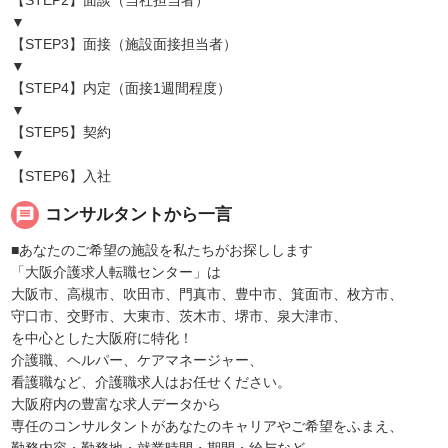
【STEP2】面談（当社担当者）
▼
【STEP3】面接（施設面接担当者）
▼
【STEP4】内定（面接1週間程度）
▼
【STEP5】契約
▼
【STEP6】入社
message
コンサルタントから一言
■あなたのご希望の施設を私たちがお探しします
「大阪介護求人転職センター」は
大阪市、高槻市、吹田市、門真市、豊中市、箕面市、枚方市、
守口市、交野市、大東市、茨木市、堺市、泉大津市、
を中心とした大阪府に特化！
介護職、ヘルパー、ケアマネージャー、
看護職など、介護職求人はお任せください。
大阪府内の豊富な求人データから
専任のコンサルタントがあなたのキャリアやご希望をふまえ、