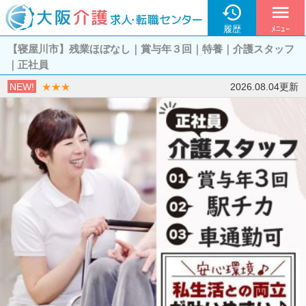

menu
履歴
ﾒﾆｭｰ
【寝屋川市】残業ほぼなし｜賞与年３回｜特養｜介護スタッフ
｜正社員
NEW!
★★★
2026.08.04更新