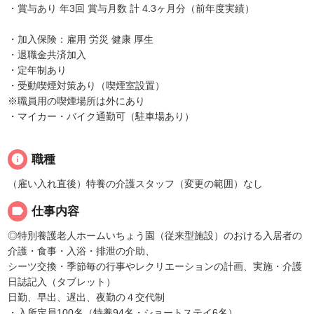
・賞与あり 年3回 賞与月数 計 4.3ヶ月分（前年度実績）
・加入保険：雇用 労災 健康 厚生
・退職金共済加入
・定年制あり
・受動喫煙対策あり（喫煙室設置）
※職員用の喫煙場所は外にあり
・マイカー・バイク通勤可（駐車場あり）
info
職種
（雇い入れ直後）特養の介護スタッフ（変更の範囲）なし
label
仕事内容
◎特別養護老人ホームいちょう園（従来型施設）のおける入居者の
介護・食事・入浴・排泄の介助、
シーツ交換・季節毎の行事やレクリエーションの計画、実施・介護
日誌記入（タブレット）
日勤、早出、遅出、夜勤の４交代制
・入所定員100名（特養94名・ショートステイ6名）