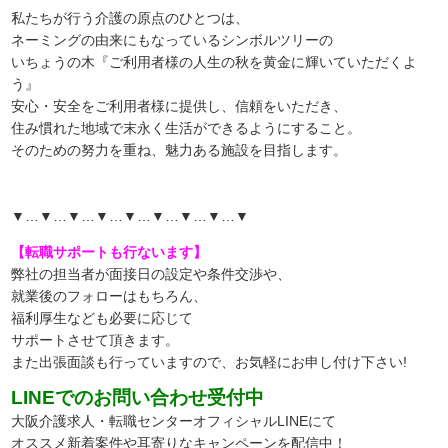
私たちが行う介護の原点のひとつは、
ネーミングの由来にもなっているシンボルツリーの
いちょうの木『ご利用者様の人生の秋を黄金に輝いていただくよ
う』
安心・安全をご利用者様に提供し、信頼をいただき、
住み慣れた地域で末永く生活ができるようにすること。
そのための努力を重ね、魅力ある施設を目指します。
▼…▼…▼…▼…▼…▼…▼…▼…▼
【転職サポートも行ないます】
弊社の担当者が面接日の設定や条件交渉や、
就業後のフォローはもちろん、
福利厚生なども必要に応じて
サポートさせて頂きます。
また出張面談も行っていますので、
お気軽にお申し付け下さい!
LINEでのお問い合わせ受付中
大阪介護求人・転職センターオフィシャルLINEにて
オススメ新着案件や耳寄りなキャンペーンを配信中！