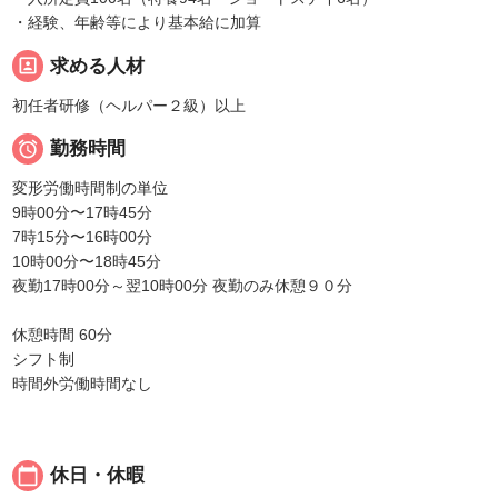
・経験、年齢等により基本給に加算
portrait
求める人材
初任者研修（ヘルパー２級）以上

勤務時間
変形労働時間制の単位
9時00分〜17時45分
7時15分〜16時00分
10時00分〜18時45分
夜勤17時00分～翌10時00分 夜勤のみ休憩９０分
休憩時間 60分
シフト制
時間外労働時間なし
calendar_today
休日・休暇