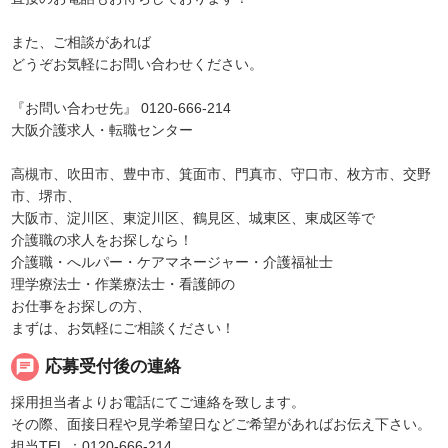
また、ご相談があれば
どうぞお気軽にお問い合わせください。
『お問い合わせ先』 0120-666-214
大阪介護求人・転職センター
高槻市、吹田市、豊中市、箕面市、門真市、守口市、枚方市、交野
市、堺市、
大阪市、淀川区、東淀川区、鶴見区、城東区、東成区等で
介護職の求人をお探しなら！
介護職・へルパー・ケアマネージャー・介護福祉士
理学療法士・作業療法士・看護師の
お仕事をお探しの方、
まずは、お気軽にご相談ください！
chat
応募受付後の連絡
採用担当者よりお電話にてご連絡を致します。
その際、面接日程や見学希望日などご希望があればお伝え下さい。
担当TEL ：0120-666-214