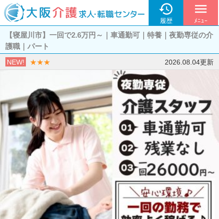

menu
履歴
ﾒﾆｭｰ
【寝屋川市】一回で2.6万円～｜車通勤可｜特養｜夜勤専従の介
護職｜パート
NEW!
★★★
2026.08.04更新