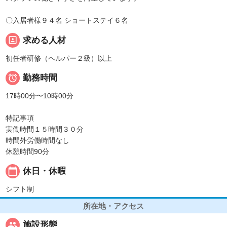
〇入居者様９４名 ショートステイ６名
portrait
求める人材
初任者研修（ヘルパー２級）以上

勤務時間
17時00分〜10時00分
特記事項
実働時間１５時間３０分
時間外労働時間なし
休憩時間90分
calendar_today
休日・休暇
シフト制
所在地・アクセス
people
施設形態