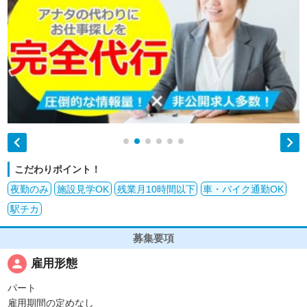


こだわりポイント！
夜勤のみ
施設見学OK
残業月10時間以下
車・バイク通勤OK
駅チカ
募集要項
person
雇用形態
パート
雇用期間の定めなし