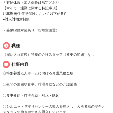
＊有給休暇・加入保険は法定どおり
【マイカー通勤に関する特記事項】
駐車場無料 任意保険において以下が条件
●対人対物無制限
・受動喫煙対策あり（喫煙室設置）
info
職種
（雇い入れ直後）特養の介護スタッフ（変更の範囲）なし
label
仕事内容
◎特別養護老人ホームにおける介護業務全般
〇夜間の巡回や食事、排泄介助などの介護業務
〇食事介助・排泄介助・離床・臥床
〇シルエット見守りセンサーの導入を導入し、入所者様の安全と
スタッフの働きやすさを両立しています。