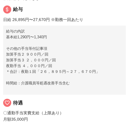
attach_money
給与
日給 26,895円〜27,670円
※勤務一回あたり
給与の内訳
基本給1,290円〜1,340円
その他の手当等付記事項
加算手当２ ９００円／回
加算手当３ ２，０００円／回
夜勤手当 ４，０００円／回
＊合計：夜勤１回「２６，８９５円～２７，６７０円」
時間給：介護職員等処遇改善手当含む
favorite_border
待遇
〇通勤手当実費支給（上限あり）
月額35,000円