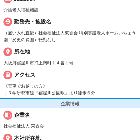
介護老人福祉施設
person_pin
勤務先・施設名
（雇い入れ直後）社会福祉法人東香会 特別養護老人ホームいちょう
園（変更の範囲）転勤なし
place
所在地
大阪府寝屋川市打上南町１４番１号

アクセス
《電車でお越しの方》
ＪＲ学研都市線『寝屋川公園駅』より徒歩６分
企業情報
business
企業名
社会福祉法人 東香会
place
本社所在地