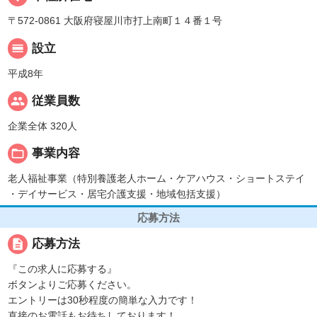
〒572-0861 大阪府寝屋川市打上南町１４番１号
calendar_view_day
設立
平成8年
people
従業員数
企業全体 320人
folder_open
事業内容
老人福祉事業（特別養護老人ホーム・ケアハウス・ショートステイ
・デイサービス・居宅介護支援・地域包括支援）
応募方法
description
応募方法
『この求人に応募する』
ボタンよりご応募ください。
エントリーは30秒程度の簡単な入力です！
直接のお電話もお待ちしております！