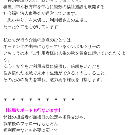
「特別養護老人ホームいちょう園」です。
寝屋川市や枚方市を中心に複数の福祉施設を展開する
社会福祉法人東香会が運営しています。
「思いやり」を大切に、利用者さまの立場に
たったケアを心がけています。
私たちが行う介護の原点のひとつは、
ネーミングの由来にもなっているシンボルツリーの
いちょうの木『ご利用者様の人生の秋を黄金に輝いていただくよ
う』
安心・安全をご利用者様に提供し、信頼をいただき、
住み慣れた地域で末永く生活ができるようにすること。
そのための努力を重ね、魅力ある施設を目指します。
▼…▼…▼…▼…▼…▼…▼…▼…▼
【転職サポートも行ないます】
弊社の担当者が面接日の設定や条件交渉や、
就業後のフォローはもちろん、
福利厚生なども必要に応じて