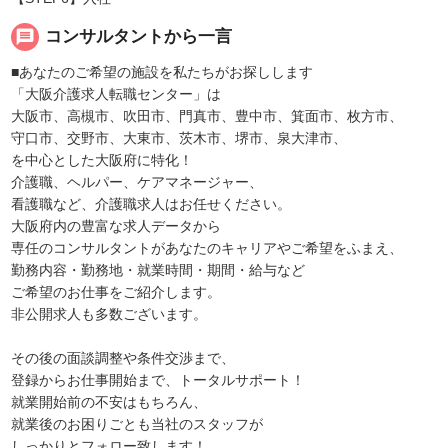
message
コンサルタントから一言
■あなたのご希望の施設を私たちがお探しします
「大阪介護求人転職センター」は
大阪市、高槻市、吹田市、門真市、豊中市、箕面市、枚方市、
守口市、交野市、大東市、茨木市、堺市、泉大津市、
を中心とした大阪府に特化！
介護職、ヘルパー、ケアマネージャー、
看護職など、介護職求人はお任せください。
大阪府内の豊富な求人データから
専任のコンサルタントがあなたのキャリアやご希望をふまえ、
勤務内容・勤務地・就業時間・期間・給与など
ご希望のお仕事をご紹介します。
非公開求人も多数ございます。
その後の面談調整や条件交渉まで、
登録からお仕事開始まで、トータルサポート！
就業開始前の不安はもちろん、
就業後のお困りごとも当社のスタッフが
しっかりとフォロー致します！