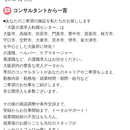
message
コンサルタントから一言
■あなたのご希望の施設を私たちがお探しします
「大阪介護求人転職センター」は
大阪市、高槻市、吹田市、門真市、豊中市、箕面市、枚方市、
守口市、交野市、大東市、茨木市、堺市、泉大津市、
を中心とした大阪府に特化！
介護職、ヘルパー、ケアマネージャー、
看護職など、介護職求人はお任せください。
大阪府内の豊富な求人データから
専任のコンサルタントがあなたのキャリアやご希望をふまえ、
勤務内容・勤務地・就業時間・期間・給与など
ご希望のお仕事をご紹介します。
非公開求人も多数ございます。
その後の面談調整や条件交渉まで、
登録からお仕事開始まで、トータルサポート！
就業開始前の不安はもちろん、
就業後のお困りごとも当社のスタッフが
しっかりとフォロー致します！