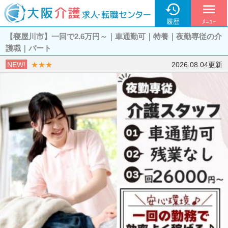

menu
履歴
ﾒﾆｭｰ
【寝屋川市】一回で2.6万円～｜車通勤可｜特養｜夜勤専従の介
護職｜パート
NEW!
★★★
2026.08.04更新