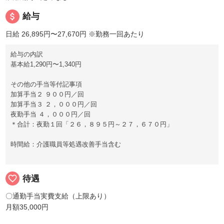
attach_money
給与
日給 26,895円〜27,670円
※勤務一回あたり
給与の内訳
基本給1,290円〜1,340円
その他の手当等付記事項
加算手当２ ９００円／回
加算手当３ ２，０００円／回
夜勤手当 ４，０００円／回
＊合計：夜勤１回「２６，８９５円～２７，６７０円」
時間給：介護職員等処遇改善手当含む
favorite_border
待遇
〇通勤手当実費支給（上限あり）
月額35,000円