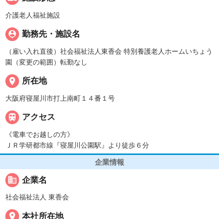
介護老人福祉施設
person_pin
勤務先・施設名
（雇い入れ直後）社会福祉法人東香会 特別養護老人ホームいちょう
園（変更の範囲）転勤なし
place
所在地
大阪府寝屋川市打上南町１４番１号

アクセス
《電車でお越しの方》
ＪＲ学研都市線『寝屋川公園駅』より徒歩６分
企業情報
business
企業名
社会福祉法人 東香会
place
本社所在地