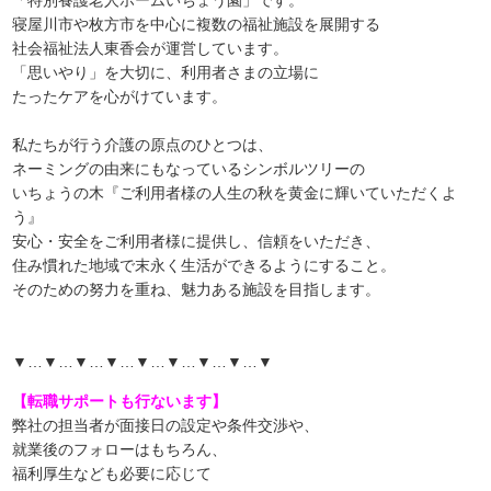
「特別養護老人ホームいちょう園」です。
寝屋川市や枚方市を中心に複数の福祉施設を展開する
社会福祉法人東香会が運営しています。
「思いやり」を大切に、利用者さまの立場に
たったケアを心がけています。
私たちが行う介護の原点のひとつは、
ネーミングの由来にもなっているシンボルツリーの
いちょうの木『ご利用者様の人生の秋を黄金に輝いていただくよ
う』
安心・安全をご利用者様に提供し、信頼をいただき、
住み慣れた地域で末永く生活ができるようにすること。
そのための努力を重ね、魅力ある施設を目指します。
▼…▼…▼…▼…▼…▼…▼…▼…▼
【転職サポートも行ないます】
弊社の担当者が面接日の設定や条件交渉や、
就業後のフォローはもちろん、
福利厚生なども必要に応じて