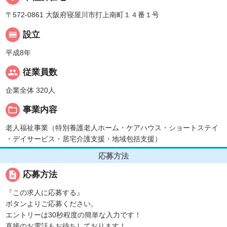
〒572-0861 大阪府寝屋川市打上南町１４番１号
calendar_view_day
設立
平成8年
people
従業員数
企業全体 320人
folder_open
事業内容
老人福祉事業（特別養護老人ホーム・ケアハウス・ショートステイ
・デイサービス・居宅介護支援・地域包括支援）
応募方法
description
応募方法
『この求人に応募する』
ボタンよりご応募ください。
エントリーは30秒程度の簡単な入力です！
直接のお電話もお待ちしております！