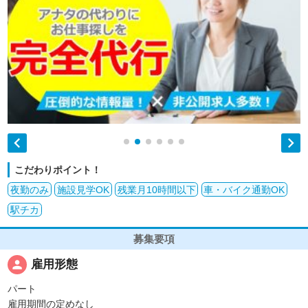


こだわりポイント！
夜勤のみ
施設見学OK
残業月10時間以下
車・バイク通勤OK
駅チカ
募集要項
person
雇用形態
パート
雇用期間の定めなし