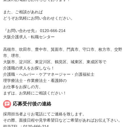
また、ご相談があれば
どうぞお気軽にお問い合わせください。
『お問い合わせ先』 0120-666-214
大阪介護求人・転職センター
高槻市、吹田市、豊中市、箕面市、門真市、守口市、枚方市、交野
市、堺市、
大阪市、淀川区、東淀川区、鶴見区、城東区、東成区等で
介護職の求人をお探しなら！
介護職・へルパー・ケアマネージャー・介護福祉士
理学療法士・作業療法士・看護師の
お仕事をお探しの方、
まずは、お気軽にご相談ください！
chat
応募受付後の連絡
採用担当者よりお電話にてご連絡を致します。
その際、面接日程や見学希望日などご希望があればお伝え下さい。
担当TEL ：0120-666-214