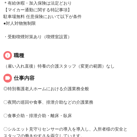
＊有給休暇・加入保険は法定どおり
【マイカー通勤に関する特記事項】
駐車場無料 任意保険において以下が条件
●対人対物無制限
・受動喫煙対策あり（喫煙室設置）
info
職種
（雇い入れ直後）特養の介護スタッフ（変更の範囲）なし
label
仕事内容
◎特別養護老人ホームにおける介護業務全般
〇夜間の巡回や食事、排泄介助などの介護業務
〇食事介助・排泄介助・離床・臥床
〇シルエット見守りセンサーの導入を導入し、入所者様の安全と
スタッフの働きやすさを両立しています。