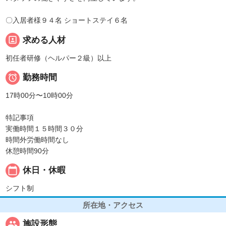
〇入居者様９４名 ショートステイ６名
portrait
求める人材
初任者研修（ヘルパー２級）以上

勤務時間
17時00分〜10時00分
特記事項
実働時間１５時間３０分
時間外労働時間なし
休憩時間90分
calendar_today
休日・休暇
シフト制
所在地・アクセス
people
施設形態