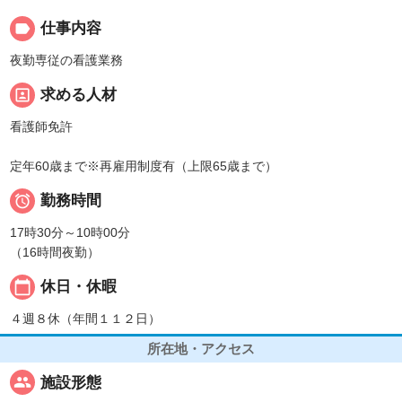
label
仕事内容
夜勤専従の看護業務
portrait
求める人材
看護師免許
定年60歳まで※再雇用制度有（上限65歳まで）

勤務時間
17時30分～10時00分
（16時間夜勤）
calendar_today
休日・休暇
４週８休（年間１１２日）
所在地・アクセス
people
施設形態