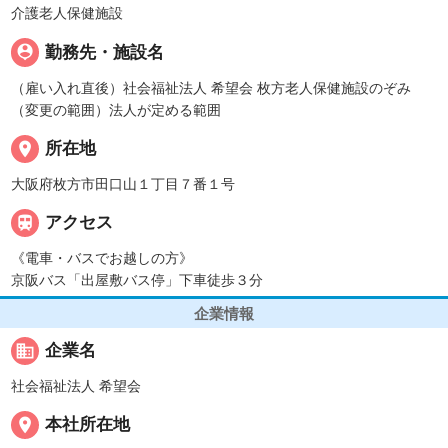
介護老人保健施設
person_pin
勤務先・施設名
（雇い入れ直後）社会福祉法人 希望会 枚方老人保健施設のぞみ
（変更の範囲）法人が定める範囲
place
所在地
大阪府枚方市田口山１丁目７番１号

アクセス
《電車・バスでお越しの方》
京阪バス「出屋敷バス停」下車徒歩３分
企業情報
business
企業名
社会福祉法人 希望会
place
本社所在地