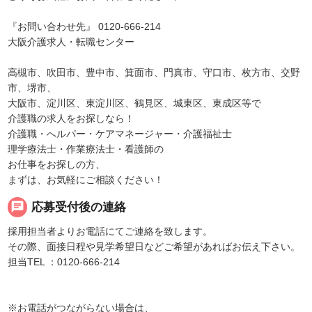
『お問い合わせ先』 0120-666-214
大阪介護求人・転職センター
高槻市、吹田市、豊中市、箕面市、門真市、守口市、枚方市、交野
市、堺市、
大阪市、淀川区、東淀川区、鶴見区、城東区、東成区等で
介護職の求人をお探しなら！
介護職・へルパー・ケアマネージャー・介護福祉士
理学療法士・作業療法士・看護師の
お仕事をお探しの方、
まずは、お気軽にご相談ください！
chat
応募受付後の連絡
採用担当者よりお電話にてご連絡を致します。
その際、面接日程や見学希望日などご希望があればお伝え下さい。
担当TEL ：0120-666-214
※お電話がつながらない場合は、