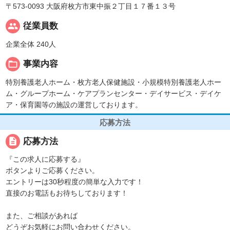
〒573-0093 大阪府枚方市東中振２丁目１７番１３号
people
従業員数
企業全体 240人
folder_open
事業内容
特別養護老人ホーム・枚方老人保健施設・小規模特別養護老人ホー
ム・グループホーム・ケアプランセンター・デイサービス・デイケ
ア・保育園等の施設の運営しております。
応募方法
description
応募方法
『この求人に応募する』
ボタンよりご応募ください。
エントリーは30秒程度の簡単な入力です！
直接のお電話もお待ちしております！
また、ご相談があれば
どうぞお気軽にお問い合わせください。