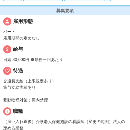
募集要項
person
雇用形態
パート
雇用期間の定めなし
attach_money
給与
日給 30,000円
※勤務一回あたり
favorite_border
待遇
交通費支給（上限規定あり）
賞与支給実績あり
受動喫煙対策：屋内禁煙
info
職種
（雇い入れ直後）介護老人保健施設の看護師（変更の範囲）法人の
定める業務