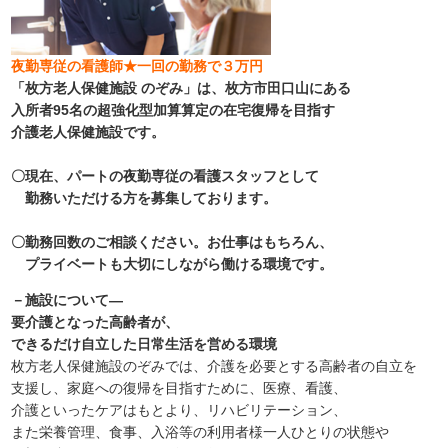
夜勤専従の看護師★
一回の勤務で３万円
「枚方老人保健施設 のぞみ」は、枚方市田口山にある
入所者95名の超強化型加算算定の在宅復帰を目指す
介護老人保健施設です。
〇現在、パートの夜勤専従の看護スタッフとして
勤務いただける方を募集しております。
〇
勤務回数のご相談ください。お仕事はもちろん、
プライベートも大切にしながら働ける環境です。
－施設について―
要介護となった高齢者が、
できるだけ自立した日常生活を営める環境
枚方老人保健施設のぞみでは、介護を必要とする高齢者の自立を
支援し、家庭への復帰を目指すために、医療、看護、
介護といったケアはもとより、リハビリテーション、
また栄養管理、食事、入浴等の利用者様一人ひとりの状態や