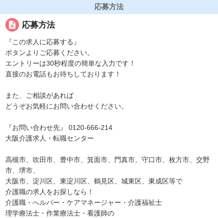
応募方法
description
応募方法
『この求人に応募する』
ボタンよりご応募ください。
エントリーは30秒程度の簡単な入力です！
直接のお電話もお待ちしております！
また、ご相談があれば
どうぞお気軽にお問い合わせください。
『お問い合わせ先』 0120-666-214
大阪介護求人・転職センター
高槻市、吹田市、豊中市、箕面市、門真市、守口市、枚方市、交野
市、堺市、
大阪市、淀川区、東淀川区、鶴見区、城東区、東成区等で
介護職の求人をお探しなら！
介護職・へルパー・ケアマネージャー・介護福祉士
理学療法士・作業療法士・看護師の