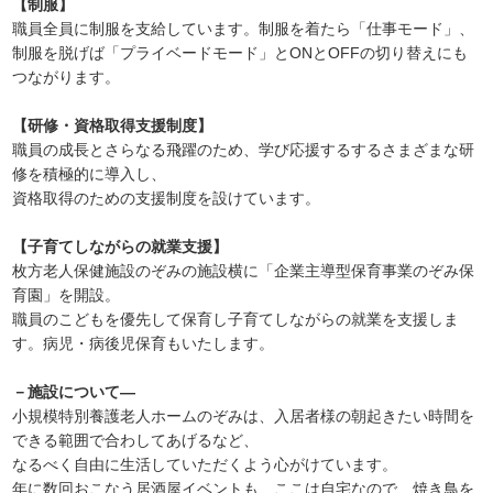
【制服】
職員全員に制服を支給しています。制服を着たら「仕事モード」、
制服を脱げば「プライベードモード」とONとOFFの切り替えにも
つながります。
【研修・資格取得支援制度】
職員の成長とさらなる飛躍のため、学び応援するするさまざまな研
修を積極的に導入し、
資格取得のための支援制度を設けています。
【子育てしながらの就業支援】
枚方老人保健施設のぞみの施設横に「企業主導型保育事業のぞみ保
育園」を開設。
職員のこどもを優先して保育し子育てしながらの就業を支援しま
す。病児・病後児保育もいたします。
－施設について―
小規模特別養護老人ホームのぞみは、入居者様の朝起きたい時間を
できる範囲で合わしてあげるなど、
なるべく自由に生活していただくよう心がけています。
年に数回おこなう居酒屋イベントも、ここは自宅なので、焼き鳥を