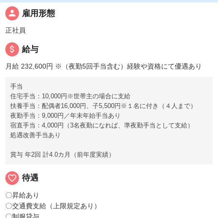
person
雇用形態
正社員
attach_money
給与
月給 232,600円
※（夜勤5回手当含む）経験や資格にて優遇あり
手当
住宅手当：10,000円※世帯主の場合に支給
扶養手当：配偶者16,000円、子5,500円※１名に付き（４人まで）
夜勤手当：9,000円／年末年始手当あり
宿直手当：4,000円（3名夜勤になれば、準夜勤手当として支給）
処遇改善手当あり
賞与 年2回 計4.0カ月（前年度実績）
favorite_border
待遇
〇昇給あり
〇交通費支給（上限規定あり）
〇制服貸与