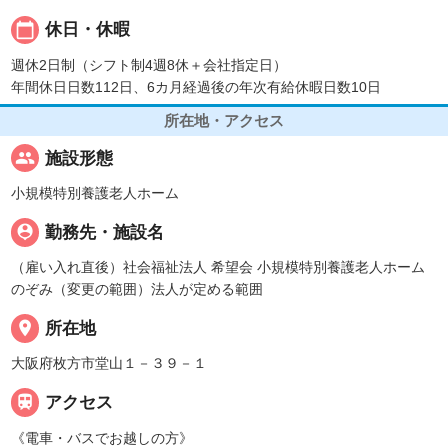
calendar_today
休日・休暇
週休2日制（シフト制4週8休＋会社指定日）
年間休日日数112日、6カ月経過後の年次有給休暇日数10日
所在地・アクセス
people
施設形態
小規模特別養護老人ホーム
person_pin
勤務先・施設名
（雇い入れ直後）社会福祉法人 希望会 小規模特別養護老人ホーム
のぞみ（変更の範囲）法人が定める範囲
place
所在地
大阪府枚方市堂山１－３９－１

アクセス
《電車・バスでお越しの方》