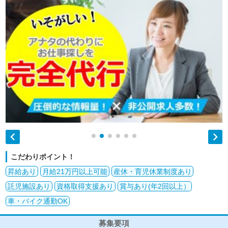


こだわりポイント！
昇給あり
月給21万円以上可能
産休・育児休業制度あり
託児施設あり
資格取得支援あり
賞与あり(年2回以上）
車・バイク通勤OK
募集要項