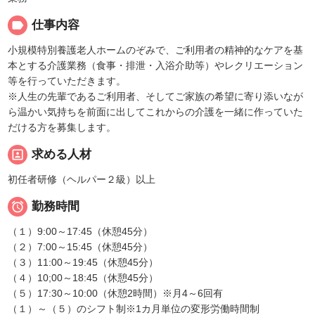
label
仕事内容
小規模特別養護老人ホームのぞみで、ご利用者の精神的なケアを基
本とする介護業務（食事・排泄・入浴介助等）やレクリエーション
等を行っていただきます。
※人生の先輩であるご利用者、そしてご家族の希望に寄り添いなが
ら温かい気持ちを前面に出してこれからの介護を一緒に作っていた
だける方を募集します。
portrait
求める人材
初任者研修（ヘルパー２級）以上

勤務時間
（１）9:00～17:45（休憩45分）
（２）7:00～15:45（休憩45分）
（３）11:00～19:45（休憩45分）
（４）10;00～18:45（休憩45分）
（５）17:30～10:00（休憩2時間）※月4～6回有
（１）～（５）のシフト制※1カ月単位の変形労働時間制