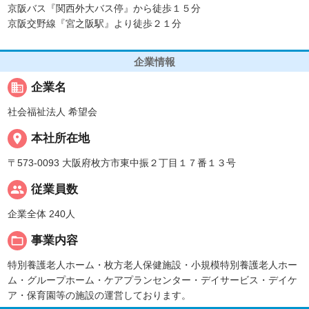
京阪バス『関西外大バス停』から徒歩１５分
京阪交野線『宮之阪駅』より徒歩２１分
企業情報
business
企業名
社会福祉法人 希望会
place
本社所在地
〒573-0093 大阪府枚方市東中振２丁目１７番１３号
people
従業員数
企業全体 240人
folder_open
事業内容
特別養護老人ホーム・枚方老人保健施設・小規模特別養護老人ホー
ム・グループホーム・ケアプランセンター・デイサービス・デイケ
ア・保育園等の施設の運営しております。