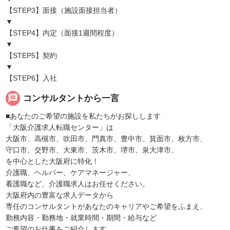
【STEP3】面接（施設面接担当者）
▼
【STEP4】内定（面接1週間程度）
▼
【STEP5】契約
▼
【STEP6】入社
message
コンサルタントから一言
■あなたのご希望の施設を私たちがお探しします
「大阪介護求人転職センター」は
大阪市、高槻市、吹田市、門真市、豊中市、箕面市、枚方市、
守口市、交野市、大東市、茨木市、堺市、泉大津市、
を中心とした大阪府に特化！
介護職、ヘルパー、ケアマネージャー、
看護職など、介護職求人はお任せください。
大阪府内の豊富な求人データから
専任のコンサルタントがあなたのキャリアやご希望をふまえ、
勤務内容・勤務地・就業時間・期間・給与など
ご希望のお仕事をご紹介します。