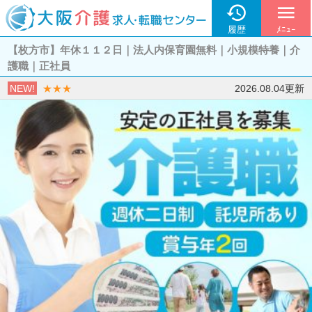

menu
履歴
ﾒﾆｭｰ
【枚方市】年休１１２日｜法人内保育園無料｜小規模特養｜介
護職｜正社員
NEW!
★★★
2026.08.04更新