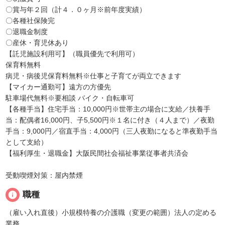
〇賞与年２回（計４．０ヶ月※前年度実績）
〇各種社保険完
〇退職金制度
〇産休・育児休あり
【託児施設利用可】（職員優先で利用可）
保育料無料
病児・病後児保育料無料※仕事と子育てが両立できます
【マイカー通勤可】遠方の方優先
駐車場代無料※要相談 バイク・自転車可
【各種手当】住宅手当：10,000円※世帯主の場合に支給／扶養手
当：配偶者16,000円、子5,500円※１名に付き（４人まで）／夜勤
手当：9,000円／宿直手当：4,000円（三人夜勤になると準夜勤手当
として支給）
【福利厚生・退職金】大阪民間社会福祉事業従事者共済会
受動喫煙対策：屋内禁煙
info
職種
（雇い入れ直後）小規模特養の介護職（変更の範囲）法人の定める
業務