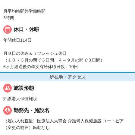
月平均時間外労働時間
3時間
calendar_today
休日・休暇
年間休日114日
月９日の休み＆リフレッシュ休日
（１０～３月の間で３日間、４～９月の間で３日間）
6ヶ月経過後の年次有給休暇日数：10日
所在地・アクセス
people
施設形態
介護老人保健施設
person_pin
勤務先・施設名
（雇い入れ直後）医療法人大寿会 介護老人保健施設 ユートピア
（変更の範囲）転勤なし