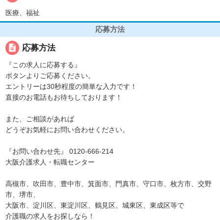
医療、福祉
応募方法
description
応募方法
『この求人に応募する』
ボタンよりご応募ください。
エントリーは30秒程度の簡単な入力です！
直接のお電話もお待ちしております！
また、ご相談があれば
どうぞお気軽にお問い合わせください。
『お問い合わせ先』 0120-666-214
大阪介護求人・転職センター
高槻市、吹田市、豊中市、箕面市、門真市、守口市、枚方市、交野
市、堺市、
大阪市、淀川区、東淀川区、鶴見区、城東区、東成区等で
介護職の求人をお探しなら！