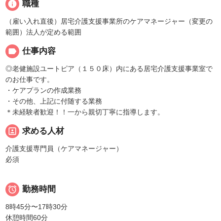
info
職種
（雇い入れ直後）居宅介護支援事業所のケアマネージャー（変更の
範囲）法人が定める範囲
label
仕事内容
◎老健施設ユートピア（１５０床）内にある居宅介護支援事業室で
のお仕事です。
・ケアプランの作成業務
・その他、上記に付随する業務
＊未経験者歓迎！！一から親切丁寧に指導します。
portrait
求める人材
介護支援専門員（ケアマネージャー）
必須

勤務時間
8時45分〜17時30分
休憩時間60分