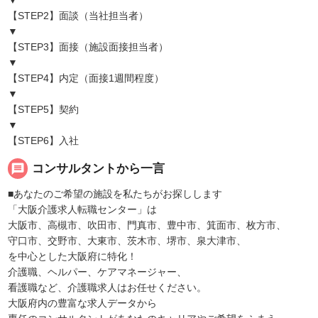
▼
【STEP2】面談（当社担当者）
▼
【STEP3】面接（施設面接担当者）
▼
【STEP4】内定（面接1週間程度）
▼
【STEP5】契約
▼
【STEP6】入社
message
コンサルタントから一言
■あなたのご希望の施設を私たちがお探しします
「大阪介護求人転職センター」は
大阪市、高槻市、吹田市、門真市、豊中市、箕面市、枚方市、
守口市、交野市、大東市、茨木市、堺市、泉大津市、
を中心とした大阪府に特化！
介護職、ヘルパー、ケアマネージャー、
看護職など、介護職求人はお任せください。
大阪府内の豊富な求人データから