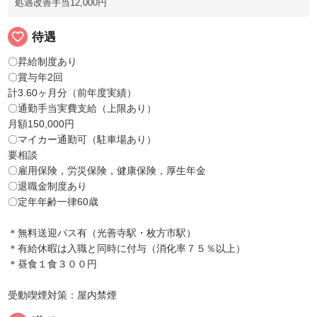
処遇改善手当12,000円
favorite_border
待遇
〇昇給制度あり
〇賞与年2回
計3.60ヶ月分（前年度実績）
〇通勤手当実費支給（上限あり）
月額150,000円
〇マイカー通勤可（駐車場あり）
要相談
〇雇用保険，労災保険，健康保険，厚生年金
〇退職金制度あり
〇定年年齢一律60歳
＊無料送迎バス有（光善寺駅・枚方市駅）
＊有給休暇は入職と同時に付与（消化率７５％以上）
＊昼食１食３００円
受動喫煙対策：屋内禁煙