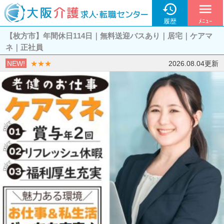

menu
履歴
ﾒﾆｭｰ
【枚方市】年間休日114日｜無料送迎バスあり｜居宅｜ケアマ
ネ｜正社員
NEW!
★★★
2026.08.04更新