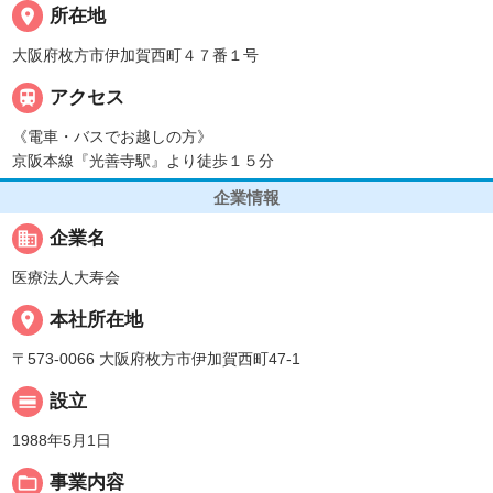
place
所在地
大阪府枚方市伊加賀西町４７番１号

アクセス
《電車・バスでお越しの方》
京阪本線『光善寺駅』より徒歩１５分
企業情報
business
企業名
医療法人大寿会
place
本社所在地
〒573-0066 大阪府枚方市伊加賀西町47-1
calendar_view_day
設立
1988年5月1日
folder_open
事業内容