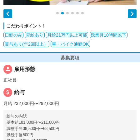


こだわりポイント！
日勤のみ
昇給あり
月給21万円以上可能
残業月10時間以下
賞与あり(年2回以上）
車・バイク通勤OK
募集要項
person
雇用形態
正社員
attach_money
給与
月給 232,000円〜292,000円
給与の内訳
基本給181,000円〜211,000円
調整手当38,500円〜68,500円
勤続手当500円