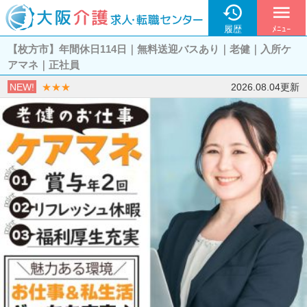

menu
履歴
ﾒﾆｭｰ
【枚方市】年間休日114日｜無料送迎バスあり｜老健｜入所ケ
アマネ｜正社員
NEW!
★★★
2026.08.04更新