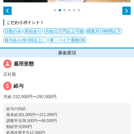


こだわりポイント！
日勤のみ
昇給あり
月給21万円以上可能
残業月10時間以下
賞与あり(年2回以上）
車・バイク通勤OK
募集要項
person
雇用形態
正社員
attach_money
給与
月給 232,000円〜292,000円
給与の内訳
基本給181,000円〜211,000円
調整手当38,500円〜68,500円
勤続手当500円
処遇改善手当12,000円