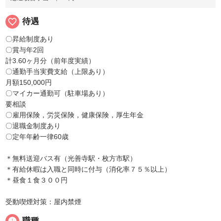
favorite_border
待遇
〇昇給制度あり
〇賞与年2回
計3.60ヶ月分（前年度実績）
〇通勤手当実費支給（上限あり）
月額150,000円
〇マイカー通勤可（駐車場あり）
要相談
〇雇用保険，労災保険，健康保険，厚生年金
〇退職金制度あり
〇定年年齢一律60歳
＊無料送迎バス有（光善寺駅・枚方市駅）
＊有給休暇は入職と同時に付与（消化率７５％以上）
＊昼食１食３００円
受動喫煙対策：屋内禁煙
info
職種