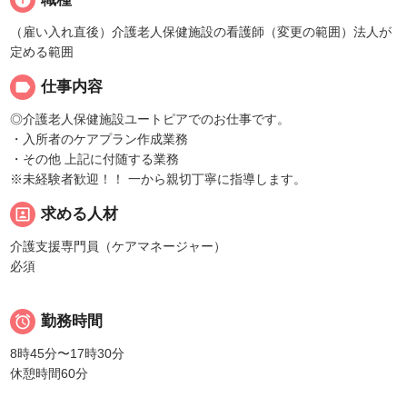
（雇い入れ直後）介護老人保健施設の看護師（変更の範囲）法人が
定める範囲
label
仕事内容
◎介護老人保健施設ユートピアでのお仕事です。
・入所者のケアプラン作成業務
・その他 上記に付随する業務
※未経験者歓迎！！ 一から親切丁寧に指導します。
portrait
求める人材
介護支援専門員（ケアマネージャー）
必須

勤務時間
8時45分〜17時30分
休憩時間60分