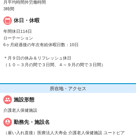
月平均時間外労働時間
3時間
calendar_today
休日・休暇
年間休日114日
ローテーション
6ヶ月経過後の年次有給休暇日数：10日
＊月９日の休み＆リフレッシュ休日
（１０～３月の間で３日間、４～９月の間で３日間）
所在地・アクセス
people
施設形態
介護老人保健施設
person_pin
勤務先・施設名
（雇い入れ直後）医療法人大寿会 介護老人保健施設 ユートピア