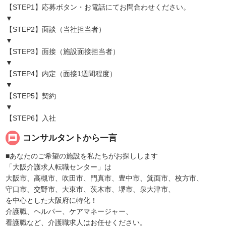
【STEP1】応募ボタン・お電話にてお問合わせください。
▼
【STEP2】面談（当社担当者）
▼
【STEP3】面接（施設面接担当者）
▼
【STEP4】内定（面接1週間程度）
▼
【STEP5】契約
▼
【STEP6】入社
message
コンサルタントから一言
■あなたのご希望の施設を私たちがお探しします
「大阪介護求人転職センター」は
大阪市、高槻市、吹田市、門真市、豊中市、箕面市、枚方市、
守口市、交野市、大東市、茨木市、堺市、泉大津市、
を中心とした大阪府に特化！
介護職、ヘルパー、ケアマネージャー、
看護職など、介護職求人はお任せください。