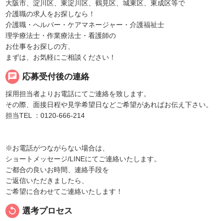
大阪市、淀川区、東淀川区、鶴見区、城東区、東成区等で
介護職の求人をお探しなら！
介護職・へルパー・ケアマネージャー・介護福祉士
理学療法士・作業療法士・看護師の
お仕事をお探しの方、
まずは、お気軽にご相談ください！
chat
応募受付後の連絡
採用担当者よりお電話にてご連絡を致します。
その際、面接日程や見学希望日などご希望があればお伝え下さい。
担当TEL ：0120-666-214
※お電話がつながらない場合は、
ショートメッセージ/LINEにてご連絡いたします。
ご都合の良いお時間、連絡手段を
ご返信いただきましたら、
ご希望に合わせてご連絡いたします！
replay
選考プロセス