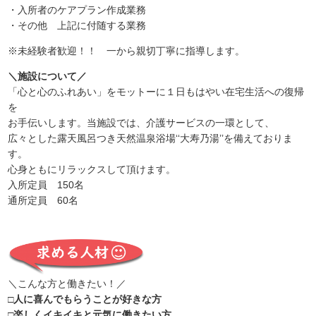
・入所者のケアプラン作成業務
・その他 上記に付随する業務
※未経験者歓迎！！ 一から親切丁寧に指導します。
＼施設について／
「
心と心のふれあい」をモットーに１日もはやい在宅生活への復帰
を
お手伝いします。当施設では、介護サービスの一環として、
広々とした露天風呂つき天然温泉浴場‘‘大寿乃湯’’を備えておりま
す。
心身ともにリラックスして頂けます。
入所定員 150名
通所定員 60名
＼こんな方と働きたい！／
□人に喜んでもらうことが好きな方
□楽しくイキイキと元気に働きたい方