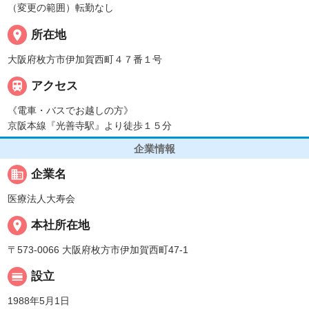
（変更の範囲）転勤なし
place
所在地
大阪府枚方市伊加賀西町４７番１号

アクセス
《電車・バスでお越しの方》
京阪本線『光善寺駅』より徒歩１５分
企業情報
business
企業名
医療法人大寿会
place
本社所在地
〒573-0066 大阪府枚方市伊加賀西町47-1
calendar_view_day
設立
1988年5月1日