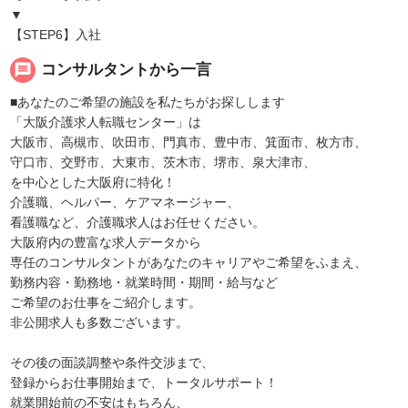
▼
【STEP6】入社
message
コンサルタントから一言
■あなたのご希望の施設を私たちがお探しします
「大阪介護求人転職センター」は
大阪市、高槻市、吹田市、門真市、豊中市、箕面市、枚方市、
守口市、交野市、大東市、茨木市、堺市、泉大津市、
を中心とした大阪府に特化！
介護職、ヘルパー、ケアマネージャー、
看護職など、介護職求人はお任せください。
大阪府内の豊富な求人データから
専任のコンサルタントがあなたのキャリアやご希望をふまえ、
勤務内容・勤務地・就業時間・期間・給与など
ご希望のお仕事をご紹介します。
非公開求人も多数ございます。
その後の面談調整や条件交渉まで、
登録からお仕事開始まで、トータルサポート！
就業開始前の不安はもちろん、