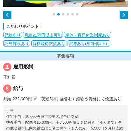


こだわりポイント！
昇給あり
月給21万円以上可能
産休・育児休業制度あり
託児施設あり
資格取得支援あり
賞与あり(年2回以上）
募集要項
person
雇用形態
正社員
attach_money
給与
月給 232,600円
※（夜勤5回手当含む）経験や資格にて優遇あり
手当
住宅手当：10,000円※世帯主の場合に支給
扶養手当：配偶者16,000円、子5,500円※１名に付き（４人まで）そ
の他２親等以内の親族は１名に付き（１人のみ） 5,500円を月額支給