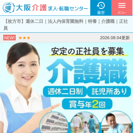

menu
履歴
ﾒﾆｭｰ
【枚方市】週休二日｜法人内保育園無料｜特養｜介護職｜正社
員
NEW!
★★★
2026.08.04更新