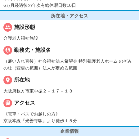
6カ月経過後の年次有給休暇日数10日
所在地・アクセス
people
施設形態
介護老人福祉施設
person_pin
勤務先・施設名
（雇い入れ直後）社会福祉法人希望会 特別養護老人ホーム のぞみ
の杜（変更の範囲）法人が定める範囲
place
所在地
大阪府枚方市東中振２－１７－１３

アクセス
《電車・バスでお越しの方》
京阪本線『光善寺駅』より徒歩１５分
企業情報