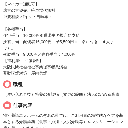
【マイカー通勤可】
遠方の方優先、駐車場代無料
※要相談 バイク・自転車可
【各種手当】
住宅手当：10,000円※世帯主の場合に支給
扶養手当：配偶者16,000円、子5,500円※１名に付き（４人ま
で）。
夜勤手当：9,000円／宿直手当：4,000円
【福利厚生・退職金】
大阪民間社会福祉事業従事者共済会
受動喫煙対策：屋内禁煙
info
職種
（雇い入れ直後）特養の介護職（変更の範囲）法人の定める業務
label
仕事内容
特別養護老人ホームのぞみの杜では、ご利用者の精神的なケアを基
本とする介護業務（食事・排泄・入浴介助等）やレクリエーション