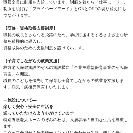
職員全員に制服を支給しています。制服を着たら「仕事モード」、
制服を脱げば「プライベードモード」とONとOFFの切り替えにも
つながります。
【研修・資格取得支援制度】
職員の成長とさらなる飛躍のため、学び応援するするさまざまな研
修を積極的に導入し、
資格取得のための支援制度を設けています。
【子育てしながらの就業支援】
枚方老人保健施設のぞみの施設横に「企業主導型保育事業のぞみ保
育園」を開設。
職員のこどもを優先して保育し子育てしながらの就業を支援しま
す。病児・病後児保育もいたします。
－施設について―
楽しく安心・安全に生活を
送っていただけるよう心がけています
特別養護老人ホームのぞみの杜は、入居者様の自由な生活を尊重し
ます。
スタッフ全員が入居者様一人ひとりに合わせた生活、楽しく安心・