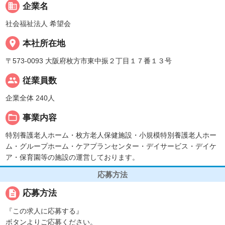
business
企業名
社会福祉法人 希望会
place
本社所在地
〒573-0093 大阪府枚方市東中振２丁目１７番１３号
people
従業員数
企業全体 240人
folder_open
事業内容
特別養護老人ホーム・枚方老人保健施設・小規模特別養護老人ホー
ム・グループホーム・ケアプランセンター・デイサービス・デイケ
ア・保育園等の施設の運営しております。
応募方法
description
応募方法
『この求人に応募する』
ボタンよりご応募ください。