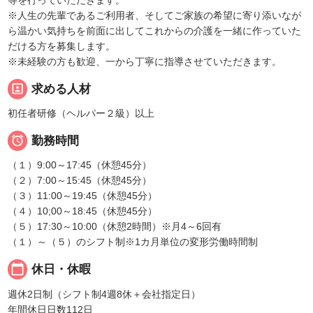
等を行っていただきます。
※人生の先輩であるご利用者、そしてご家族の希望に寄り添いなが
ら温かい気持ちを前面に出してこれからの介護を一緒に作っていた
だける方を募集します。
※未経験の方も歓迎、一から丁寧に指導させていただきます。
portrait
求める人材
初任者研修（ヘルパー２級）以上

勤務時間
（１）9:00～17:45（休憩45分）
（２）7:00～15:45（休憩45分）
（３）11:00～19:45（休憩45分）
（４）10;00～18:45（休憩45分）
（５）17:30～10:00（休憩2時間）※月4～6回有
（１）～（５）のシフト制※1カ月単位の変形労働時間制
calendar_today
休日・休暇
週休2日制（シフト制4週8休＋会社指定日）
年間休日日数112日