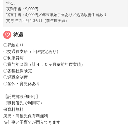
する。
夜勤手当：9,000円
宿直手当：4,000円／年末年始手当あり／処遇改善手当あり
賞与 年2回 計4.0カ月（前年度実績）
favorite_border
待遇
〇昇給あり
〇交通費支給（上限規定あり）
〇制服貸与
〇賞与年２回（計４．０ヶ月※前年度実績）
〇各種社保険完
〇退職金制度
〇産休・育児休あり
【託児施設利用可】
（職員優先で利用可）
保育料無料
病児・病後児保育料無料
※仕事と子育てが両立できます