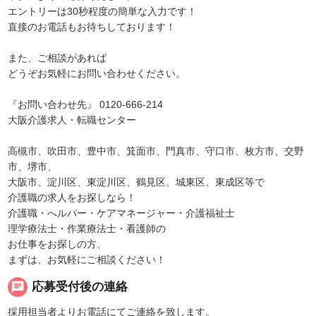
エントリーは30秒程度の簡単な入力です！
直接のお電話もお待ちしております！
また、ご相談があれば
どうぞお気軽にお問い合わせください。
『お問い合わせ先』 0120-666-214
大阪介護求人・転職センター
高槻市、吹田市、豊中市、箕面市、門真市、守口市、枚方市、交野
市、堺市、
大阪市、淀川区、東淀川区、鶴見区、城東区、東成区等で
介護職の求人をお探しなら！
介護職・へルパー・ケアマネージャー・介護福祉士
理学療法士・作業療法士・看護師の
お仕事をお探しの方、
まずは、お気軽にご相談ください！
chat
応募受付後の連絡
採用担当者よりお電話にてご連絡を致します。