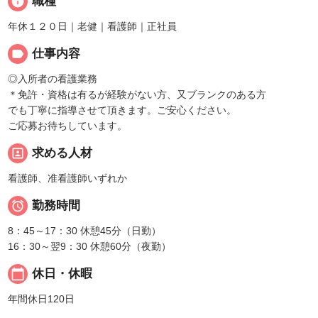
info
職種
年休１２０日｜老健｜看護師｜正社員
label
仕事内容
◎入所者の看護業務
＊免許・資格は有るが経験がない方、又ブランクのある方
でも丁寧に指導させて頂きます。ご安心ください。
ご応募お待ちしています。
portrait
求める人材
看護師、准看護師いずれか

勤務時間
8：45～17：30 休憩45分（日勤）
16：30～翌9：30 休憩60分（夜勤）
calendar_today
休日・休暇
年間休日120日