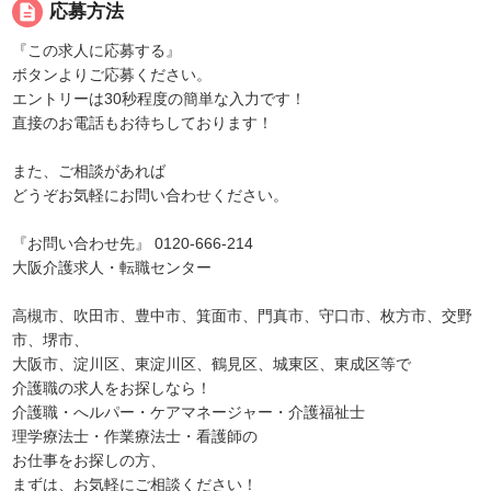
description
応募方法
『この求人に応募する』
ボタンよりご応募ください。
エントリーは30秒程度の簡単な入力です！
直接のお電話もお待ちしております！
また、ご相談があれば
どうぞお気軽にお問い合わせください。
『お問い合わせ先』 0120-666-214
大阪介護求人・転職センター
高槻市、吹田市、豊中市、箕面市、門真市、守口市、枚方市、交野
市、堺市、
大阪市、淀川区、東淀川区、鶴見区、城東区、東成区等で
介護職の求人をお探しなら！
介護職・へルパー・ケアマネージャー・介護福祉士
理学療法士・作業療法士・看護師の
お仕事をお探しの方、
まずは、お気軽にご相談ください！