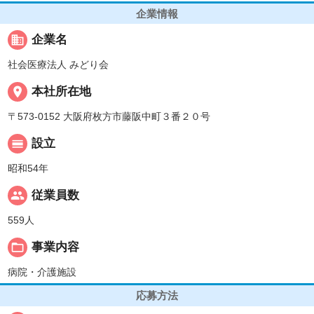
企業情報
business
企業名
社会医療法人 みどり会
place
本社所在地
〒573-0152 大阪府枚方市藤阪中町３番２０号
calendar_view_day
設立
昭和54年
people
従業員数
559人
folder_open
事業内容
病院・介護施設
応募方法