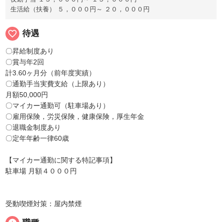
生活給（扶養） ５，０００円～ ２０，０００円
favorite_border
待遇
〇昇給制度あり
〇賞与年2回
計3.60ヶ月分（前年度実績）
〇通勤手当実費支給（上限あり）
月額50,000円
〇マイカー通勤可（駐車場あり）
〇雇用保険，労災保険，健康保険，厚生年金
〇退職金制度あり
〇定年年齢一律60歳
【マイカー通勤に関する特記事項】
駐車場 月額４０００円
受動喫煙対策：屋内禁煙