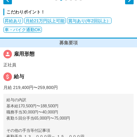
こだわりポイント！
昇給あり
月給21万円以上可能
賞与あり(年2回以上）
車・バイク通勤OK
募集要項
person
雇用形態
正社員
attach_money
給与
月給 219,400円〜259,800円
給与の内訳
基本給170,500円〜188,500円
職務手当30,000円〜40,000円
夜勤５回分手当65,000円〜75,000円
その他の手当等付記事項
夜勤手当 １３，０００円～ １５，０００円