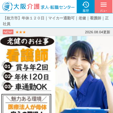

menu
履歴
ﾒﾆｭｰ
【枚方市】年休１２０日｜マイカー通勤可｜老健｜看護師｜正
社員
NEW!
★★★
2026.08.04更新