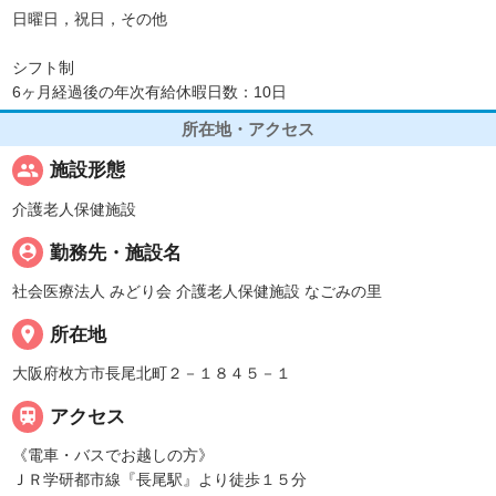
日曜日，祝日，その他
シフト制
6ヶ月経過後の年次有給休暇日数：10日
所在地・アクセス
people
施設形態
介護老人保健施設
person_pin
勤務先・施設名
社会医療法人 みどり会 介護老人保健施設 なごみの里
place
所在地
大阪府枚方市長尾北町２－１８４５－１

アクセス
《電車・バスでお越しの方》
ＪＲ学研都市線『長尾駅』より徒歩１５分