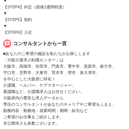
▼
【STEP4】内定（面接1週間程度）
▼
【STEP5】契約
▼
【STEP6】入社
message
コンサルタントから一言
■あなたのご希望の施設を私たちがお探しします
「大阪介護求人転職センター」は
大阪市、高槻市、吹田市、門真市、豊中市、箕面市、枚方市、
守口市、交野市、大東市、茨木市、堺市、泉大津市、
を中心とした大阪府に特化！
介護職、ヘルパー、ケアマネージャー、
看護職など、介護職求人はお任せください。
大阪府内の豊富な求人データから
専任のコンサルタントがあなたのキャリアやご希望をふまえ、
勤務内容・勤務地・就業時間・期間・給与など
ご希望のお仕事をご紹介します。
非公開求人も多数ございます。