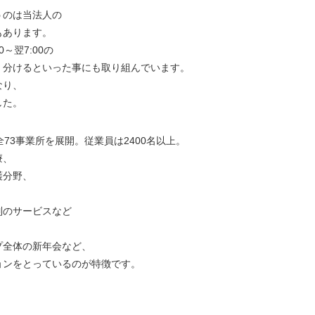
うのは当法人の
もあります。
0～翌7:00の
く分けるといった事にも取り組んでいます。
なり、
した。
73事業所を展開。従業員は2400名以上。
療、
護分野、
制のサービスなど
プ全体の新年会など、
ョンをとっているのが特徴です。