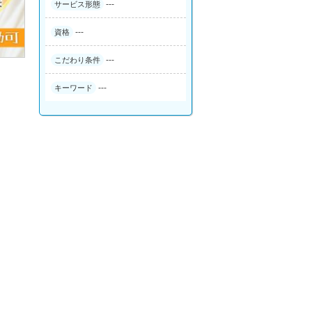
---
サービス形態
---
資格
---
こだわり条件
---
キーワード