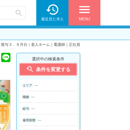

menu

最近見た求人
MENU
｜賞与３．９月分｜老人ホーム｜看護師｜正社員
選択中の検索条件

条件を変更する
---
エリア
---
職種
---
給与
---
雇用形態