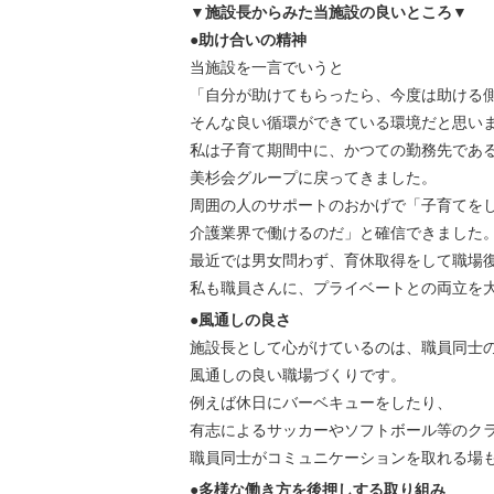
▼施設長からみた当施設の良いところ▼
●助け合いの精神
当施設を一言でいうと
「自分が助けてもらったら、今度は助ける
そんな良い循環ができている環境だと思い
私は子育て期間中に、かつての勤務先であ
美杉会グループに戻ってきました。
周囲の人のサポートのおかげで「子育てを
介護業界で働けるのだ」と確信できました
最近では男女問わず、育休取得をして職場
私も職員さんに、プライベートとの両立を
●風通しの良さ
施設長として心がけているのは、職員同士
風通しの良い職場づくりです。
例えば休日にバーベキューをしたり、
有志によるサッカーやソフトボール等のク
職員同士がコミュニケーションを取れる場
●多様な働き方を後押しする取り組み