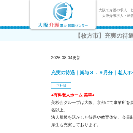
大阪で介護の求人、
「大阪介護求人・転
【枚方市】充実の待
2026.08.04更新
充実の待遇｜賞与３．９月分｜老人ホ
正社員
●有料老人ホーム 美華●
美杉会グループは大阪、京都にて事業所を展
名以上。
法人規模を活かした待遇や教育体制、会員
厚生も充実しております。