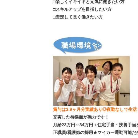
□楽しくイキイキと元気に働きたい方
□スキルアップを目指したい方
□安定して長く働きたい方
賞与は3.9ヶ月分実績あり◎夜勤なしで生
充実した待遇面が魅力です！
月給23万円～34万円＋住宅手当・扶養手当
正職員/看護師の採用★マイカー通勤可能だ