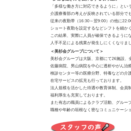
「多様な働き方に対応できるように」とい
介護療養部の考えが反映されている部分で
従来の夜勤帯（16:30～翌9:00）の他に22:0
ショート夜勤を設定するなどシフトを細か
この結果、実際に人員が確保できるように
人手不足による残業が発生しにくくなりま
＜美杉会グループについて＞
美杉会グループは大阪、京都にて26施設、全
佐藤病院、男山病院を中心に透析やがん治
検診センター等の医療分野、特養などの介
在宅サービスの拡充も行っております。
法人規模を活かした待遇や教育体制、会員
福利厚生も充実しております。
また有志の職員によるクラブ活動、グルー
職種や年齢の垣根なく密なコミュニケーシ