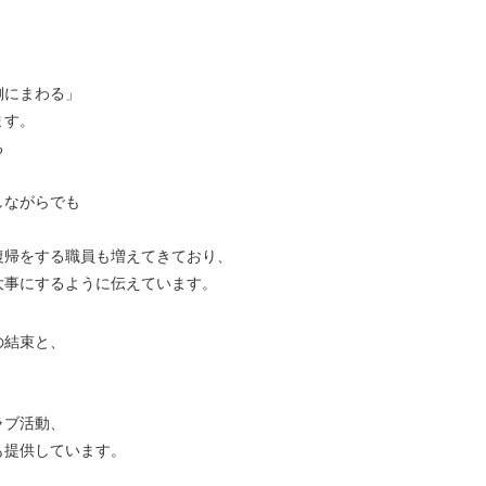
側にまわる」
ます。
る
しながらでも
。
復帰をする職員も増えてきており、
大事にするように伝えています。
の結束と、
ラブ活動、
も提供しています。