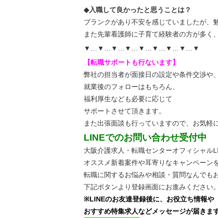
◆入職して良かったと思うことは？
ブランクがあり不安を感じていましたが、
また先輩看護師に子育て経験者の方が多く
▼…▼…▼…▼…▼…▼…▼…▼…▼
【転職サポートも行ないます】
弊社の担当者が面接日の設定や条件交渉や
就業後のフォローはもちろん、
福利厚生なども必要に応じて
サポートさせて頂きます。
また出張面談も行っていますので、
お気軽
LINEでのお問い合わせ受付中
大阪介護求人・転職センターオフィシャルLI
オススメ新着案件や耳寄りなキャンペーン
転職に関するお悩みや相談・質問なんでも
下記ボタンより登録画面にお進みください
※LINEのお友達登録後に、お役立ち情報や
おすすめ特集求人などメッセージが届きま