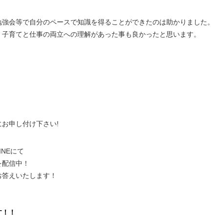
勉強会等で自分のペースで知識を得ることができたのは助かりました。
、子育てと仕事の両立への理解があった事も良かったと思います。
、
にお申し付け下さい!
NEにて
を配信中！
お答えいたします！
。
す！！