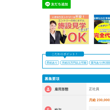
こだわりポイント！
昇給あり
月給21万円以上可能
賞与あり(年2
募集要項
正社員
雇用形態
月給 230,00
給与