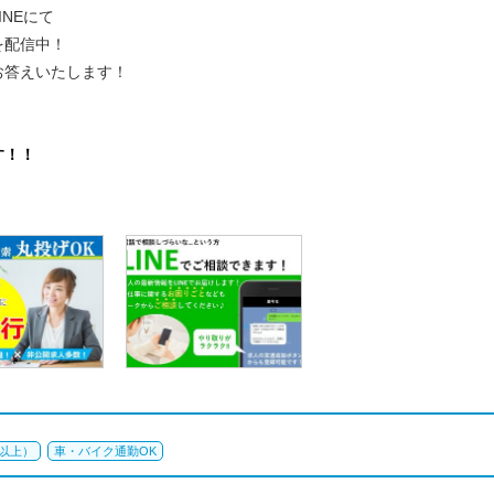
NEにて
を配信中！
お答えいたします！
。
す！！
回以上）
車・バイク通勤OK