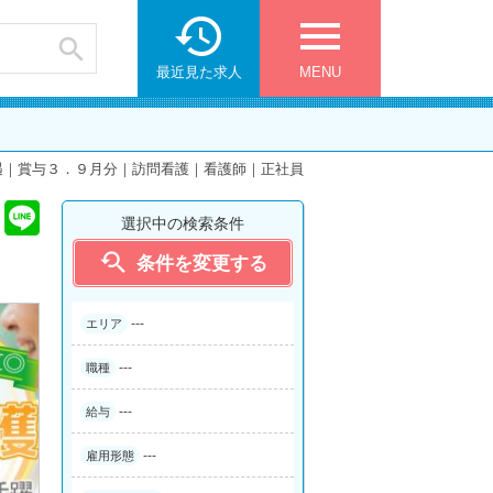

menu

最近見た求人
MENU
遇｜賞与３．９月分｜訪問看護｜看護師｜正社員
選択中の検索条件

条件を変更する
---
エリア
---
職種
---
給与
---
雇用形態