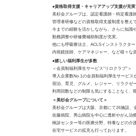
●資格取得支援・キャリアアップ支援が充実
美杉会グループは、認定看護師・特定看護
管理者研修などの資格取得支援制度を整え
今までの経験を活かしながら、さらに知識
勤務調整や研修費補助制度が充実。
他にも呼吸療法士、ACLSインストラクタ
内視鏡技師、ケアマネジャー、など様々な
●嬉しい福利厚生が多数
＜会員制福利厚生サービス”リロクラブ”＞
導入企業数No.1の会員制福利厚生サービ
宿泊、育児、グルメ、レジャー、リラクゼ
利用回数などの制限も気にすることなく、
＜美杉会グループについて＞
美杉会グループは大阪、京都にて26施設、全
佐藤病院、男山病院を中心に透析やがん治
検診センター等の医療分野、特養などの介
在宅サービスの拡充も行っております。