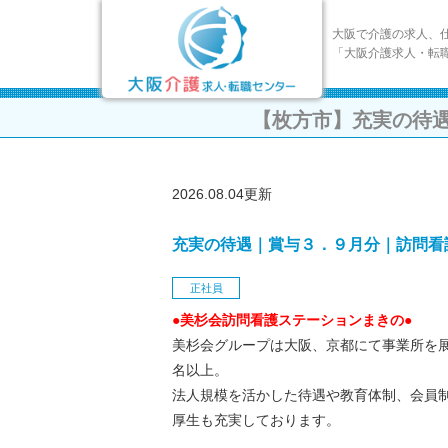
大阪で介護の求人、
「大阪介護求人・転
【枚方市】充実の待
2026.08.04更新
充実の待遇｜賞与３．９月分｜訪問看
正社員
●美杉会訪問看護ステーションまきの●
美杉会グループは大阪、京都にて事業所を展
名以上。
法人規模を活かした待遇や教育体制、会員
厚生も充実しております。