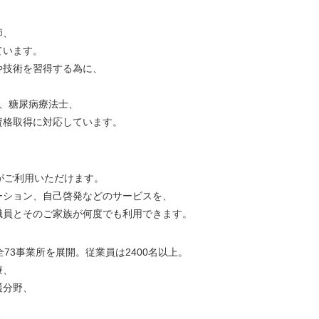
師、
ています。
や技術を習得する為に、
ー、糖尿病療法士、
資格取得に対応しています。
スがご利用いただけます。
ーション、自己啓発などのサービスを、
職員とそのご家族が何度でも利用できます。
73事業所を展開。従業員は2400名以上。
療、
護分野、