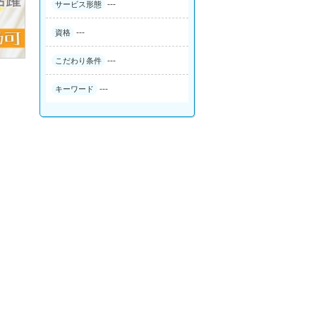
---
サービス形態
---
資格
---
こだわり条件
---
キーワード