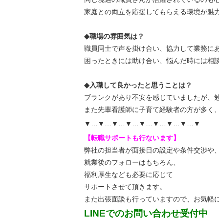
家庭との両立を応援してもらえる環境が魅
◆職場の雰囲気は？
職員同士で声を掛け合い、協力して業務に
困ったときには助け合い、悩んだ時には相
◆入職して良かったと思うことは？
ブランクがあり不安を感じていましたが、
また先輩看護師に子育て経験者の方が多く
▼…▼…▼…▼…▼…▼…▼…▼…▼
【転職サポートも行ないます】
弊社の担当者が面接日の設定や条件交渉や
就業後のフォローはもちろん、
福利厚生なども必要に応じて
サポートさせて頂きます。
また出張面談も行っていますので、
お気軽
LINEでのお問い合わせ受付中