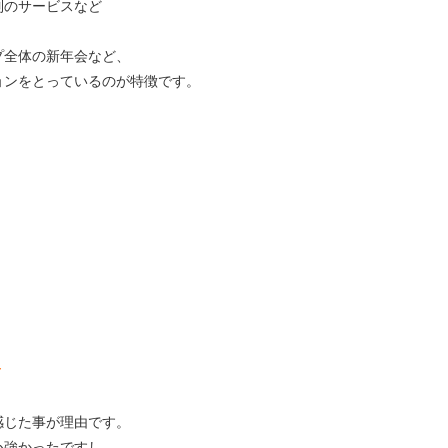
制のサービスなど
プ全体の新年会など、
ョンをとっているのが特徴です。
～
感じた事が理由です。
心強かったですし、