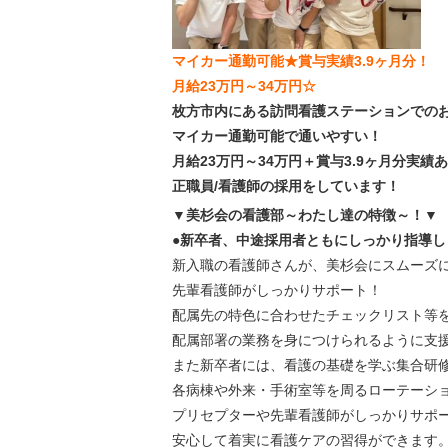
マイカー通勤可能★賞与実績3.9ヶ月分！
月給23万円～34万円☆
枚方市内にある訪問看護ステーションでの
マイカー通勤可能で通いやすい！
月給23万円～34万円＋賞与3.9ヶ月分実績
正職員/看護師の採用をしています！
▼美杉会の看護部～わたし達の特徴～！▼
●新卒者、中途採用者ともにしっかり指導し
新入職の看護師さんが、美杉会にスムーズ
先輩看護師がしっかりサポート！
配属先の特色に合わせたチェックリスト等
配属部署の業務を身につけられるように支
また新卒者には、看護の基礎を学ぶ集合研
各病棟や外来・手術室等を周るローテーシ
プリセプターや先輩看護師がしっかりサポ
安心して着実に看護ケアの習得ができます