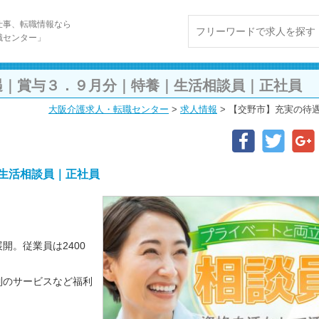
仕事、転職情報なら
職センター」
遇｜賞与３．９月分｜特養｜生活相談員｜正社員
大阪介護求人・転職センター
>
求人情報
>
【交野市】充実の待
生活相談員｜正社員
開。従業員は2400
制のサービスなど福利