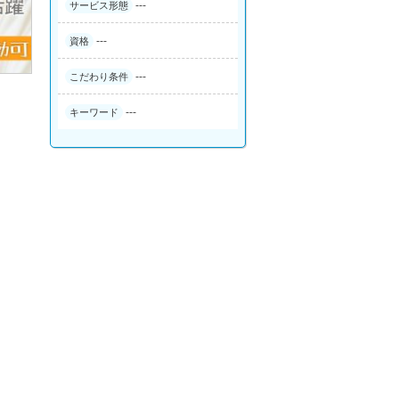
---
サービス形態
---
資格
---
こだわり条件
---
キーワード