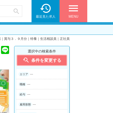

menu

最近見た求人
MENU
遇｜賞与３．９月分｜特養｜生活相談員｜正社員
選択中の検索条件

条件を変更する
---
エリア
---
職種
---
給与
---
雇用形態