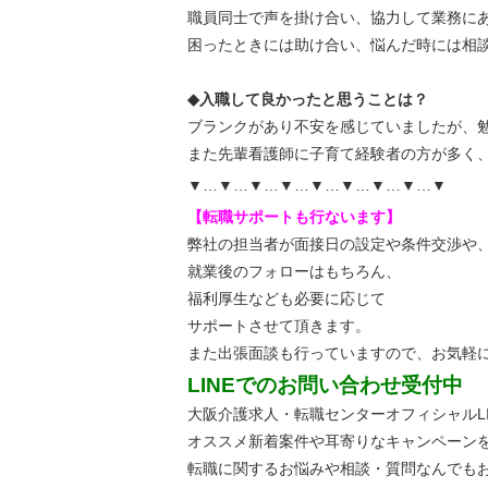
職員同士で声を掛け合い、協力して業務に
困ったときには助け合い、悩んだ時には相
◆入職して良かったと思うことは？
ブランクがあり不安を感じていましたが、
また先輩看護師に子育て経験者の方が多く
▼…▼…▼…▼…▼…▼…▼…▼…▼
【転職サポートも行ないます】
弊社の担当者が面接日の設定や条件交渉や
就業後のフォローはもちろん、
福利厚生なども必要に応じて
サポートさせて頂きます。
また出張面談も行っていますので、
お気軽
LINEでのお問い合わせ受付中
大阪介護求人・転職センターオフィシャルLI
オススメ新着案件や耳寄りなキャンペーン
転職に関するお悩みや相談・質問なんでも