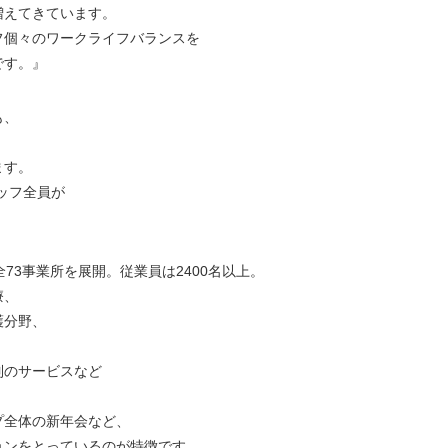
増えてきています。
フ個々のワークライフバランスを
です。』
も、
ます。
ッフ全員が
73事業所を展開。従業員は2400名以上。
療、
護分野、
制のサービスなど
プ全体の新年会など、
ョンをとっているのが特徴です。