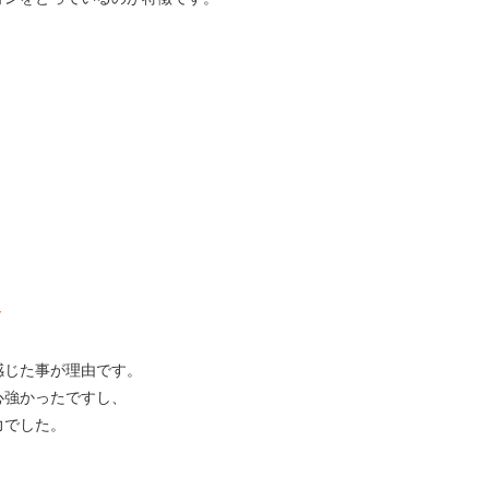
～
感じた事が理由です。
心強かったですし、
力でした。