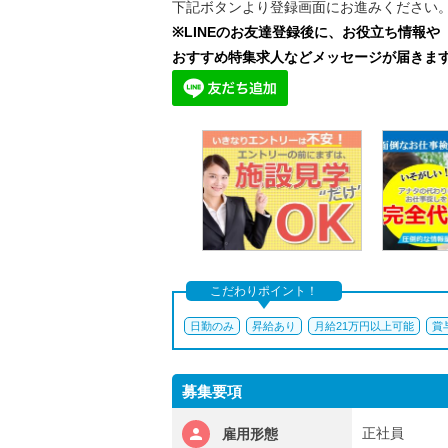
下記ボタンより登録画面にお進みください
※LINEのお友達登録後に、お役立ち情報や
おすすめ特集求人などメッセージが届きま
こだわりポイント！
日勤のみ
昇給あり
月給21万円以上可能
賞
募集要項
正社員
雇用形態