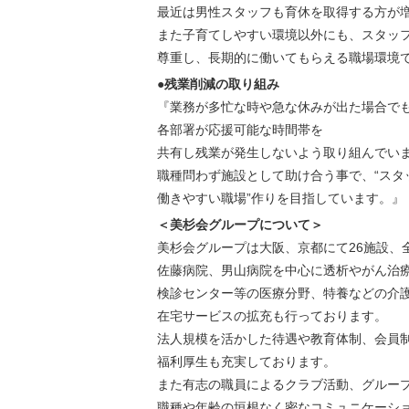
最近は男性スタッフも育休を取得する方が
また子育てしやすい環境以外にも、スタッ
尊重し、長期的に働いてもらえる職場環境
●残業削減の取り組み
『業務が多忙な時や急な休みが出た場合で
各部署が応援可能な時間帯を
共有し残業が発生しないよう取り組んでい
職種問わず施設として助け合う事で、“スタ
働きやすい職場”作りを目指しています。』
＜美杉会グループについて＞
美杉会グループは大阪、京都にて26施設、全
佐藤病院、男山病院を中心に透析やがん治
検診センター等の医療分野、特養などの介
在宅サービスの拡充も行っております。
法人規模を活かした待遇や教育体制、会員
福利厚生も充実しております。
また有志の職員によるクラブ活動、グルー
職種や年齢の垣根なく密なコミュニケーシ