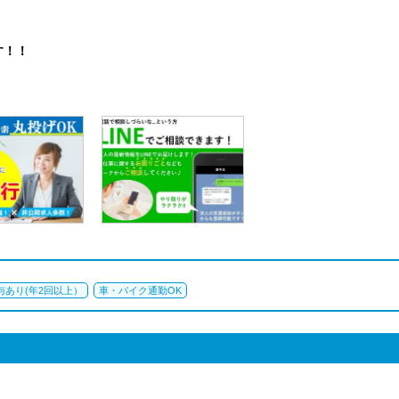
。
す！！
与あり(年2回以上）
車・バイク通勤OK