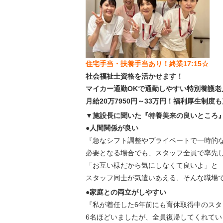
住宅手当・扶養手当あり！終業17:15☆
社会福祉士資格を活かせます！
マイカー通勤OKで通勤しやすい特別養護老
月給20万7950円～33万円！福利厚生制
▼施設長に聞いた『特養美来の良いところ
●人間関係が良い
『急なシフト調整やプライベートで一時的
必要となる場合でも、スタッフ全員で率先
「お互い様だから気にしなくて良いよ」と
スタッフ同士が気遣いあえる、そんな職場
●家庭との両立がしやすい
『私が着任した6年前にも育休取得中のスタ
6名ほどいましたが、全員復帰してくれてい