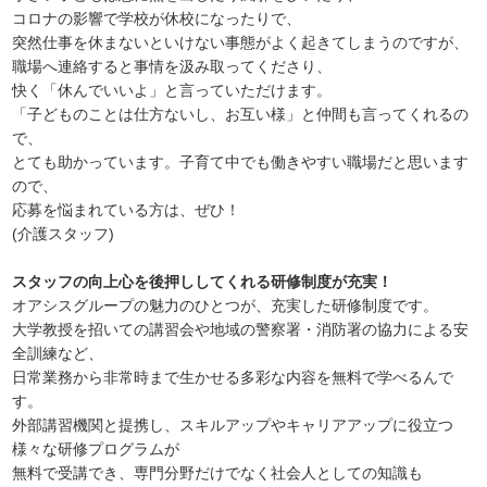
コロナの影響で学校が休校になったりで、
突然仕事を休まないといけない事態がよく起きてしまうのですが、
職場へ連絡すると事情を汲み取ってくださり、
快く「休んでいいよ」と言っていただけます。
「子どものことは仕方ないし、お互い様」と仲間も言ってくれるの
で、
とても助かっています。子育て中でも働きやすい職場だと思います
ので、
応募を悩まれている方は、ぜひ！
(介護スタッフ)
スタッフの向上心を後押ししてくれる研修制度が充実！
オアシスグループの魅力のひとつが、充実した研修制度です。
大学教授を招いての講習会や地域の警察署・消防署の協力による安
全訓練など、
日常業務から非常時まで生かせる多彩な内容を無料で学べるんで
す。
外部講習機関と提携し、スキルアップやキャリアアップに役立つ
様々な研修プログラムが
無料で受講でき、専門分野だけでなく社会人としての知識も