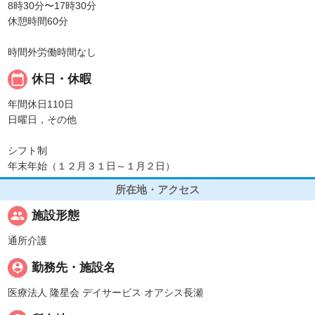
8時30分〜17時30分
休憩時間60分
時間外労働時間なし
calendar_today
休日・休暇
年間休日110日
日曜日，その他
シフト制
年末年始（１２月３１日～１月２日）
所在地・アクセス
people
施設形態
通所介護
person_pin
勤務先・施設名
医療法人 隆星会 デイサービス オアシス長瀬