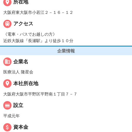
place
所在地
大阪府東大阪市小若江２－１６－１２

アクセス
《電車・バスでお越しの方》
近鉄大阪線『長瀬駅』より徒歩１０分
企業情報
business
企業名
医療法人 隆星会
place
本社所在地
大阪府大阪市平野区平野南１丁目７－７
calendar_view_day
設立
平成元年
attach_money
資本金