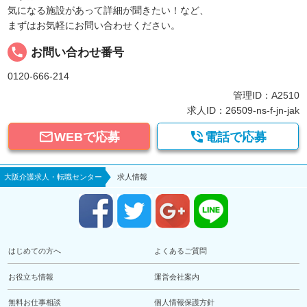
気になる施設があって詳細が聞きたい！など、
まずはお気軽にお問い合わせください。
local_phone
お問い合わせ番号
0120-666-214
管理ID：A2510
求人ID：26509-ns-f-jn-jak


WEBで応募
電話で応募
大阪介護求人・転職センター
求人情報
はじめての方へ
よくあるご質問
お役立ち情報
運営会社案内
無料お仕事相談
個人情報保護方針