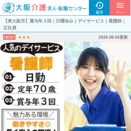

menu
履歴
ﾒﾆｭｰ
【東大阪市】賞与年３回｜日曜休み｜デイサービス｜看護師｜
正社員
NEW!
★★★
2026.08.04更新