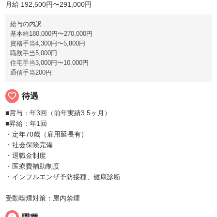
月給 192,500円〜291,000円
給与の内訳
基本給180,000円〜270,000円
資格手当4,300円〜5,800円
職務手当5,000円
住宅手当3,000円〜10,000円
通信手当200円
favorite_border
待遇
■賞与：年3回（前年実績3.5ヶ月）
■昇給：年1回
・定年70歳（雇用延長有）
・社会保険完備
・退職金制度
・医療費補助制度
・インフルエンザ予防接種、健康診断
受動喫煙対策：屋内禁煙