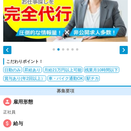


こだわりポイント！
日勤のみ
昇給あり
月給21万円以上可能
残業月10時間以下
賞与あり(年2回以上）
車・バイク通勤OK
駅チカ
募集要項
person
雇用形態
正社員
attach_money
給与