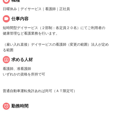
info
職種
日曜休み｜デイサービス｜看護師｜正社員
label
仕事内容
短時間型デイサービス（２部制：各定員２０名）にてご利用者の
健康管理など看護業務を行います。
（雇い入れ直後）デイサービスの看護師（変更の範囲）法人が定め
る範囲
portrait
求める人材
看護師、准看護師
いずれかの資格を所持で可
普通自動車運転免許あれば尚可（ＡＴ限定可）

勤務時間