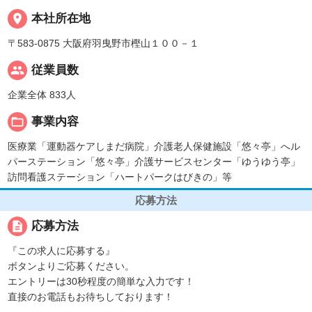
place
本社所在地
〒583-0875 大阪府羽曳野市樫山１００－１
people
従業員数
企業全体 833人
folder_open
事業内容
医療業「運動器ケアしまだ病院」介護老人保健施設「悠々亭」へル
パーステーション「悠々亭」介護サービスセンター「ゆうゆう亭」
訪問看護ステーション「ハートパークはびきの」等
応募方法
description
応募方法
『この求人に応募する』
ボタンよりご応募ください。
エントリーは30秒程度の簡単な入力です！
直接のお電話もお待ちしております！