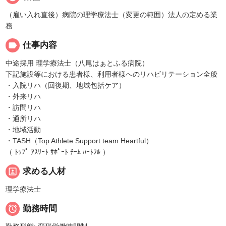
（雇い入れ直後）病院の理学療法士（変更の範囲）法人の定める業
務
label
仕事内容
中途採用 理学療法士（八尾はぁとふる病院）
下記施設等における患者様、利用者様へのリハビリテーション全般
・入院リハ（回復期、地域包括ケア）
・外来リハ
・訪問リハ
・通所リハ
・地域活動
・TASH（Top Athlete Support team Heartful）
（ ﾄｯﾌﾟ ｱｽﾘｰﾄ ｻﾎﾟｰﾄ ﾁｰﾑ ﾊｰﾄﾌﾙ ）
portrait
求める人材
理学療法士

勤務時間