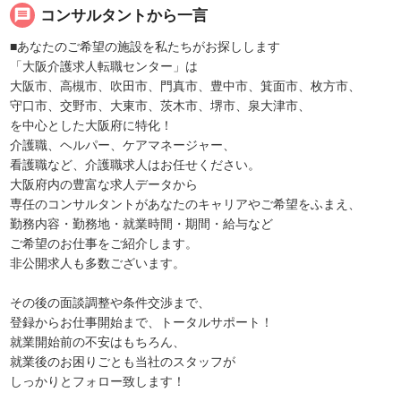
message
コンサルタントから一言
■あなたのご希望の施設を私たちがお探しします
「大阪介護求人転職センター」は
大阪市、高槻市、吹田市、門真市、豊中市、箕面市、枚方市、
守口市、交野市、大東市、茨木市、堺市、泉大津市、
を中心とした大阪府に特化！
介護職、ヘルパー、ケアマネージャー、
看護職など、介護職求人はお任せください。
大阪府内の豊富な求人データから
専任のコンサルタントがあなたのキャリアやご希望をふまえ、
勤務内容・勤務地・就業時間・期間・給与など
ご希望のお仕事をご紹介します。
非公開求人も多数ございます。
その後の面談調整や条件交渉まで、
登録からお仕事開始まで、トータルサポート！
就業開始前の不安はもちろん、
就業後のお困りごとも当社のスタッフが
しっかりとフォロー致します！