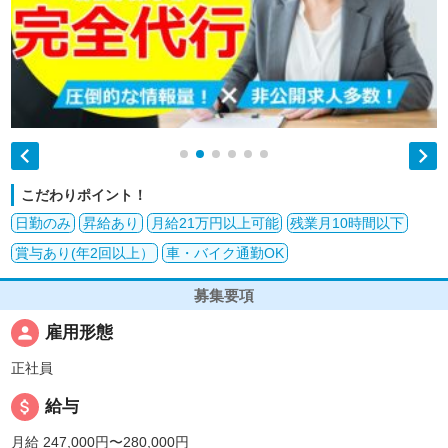


こだわりポイント！
日勤のみ
昇給あり
月給21万円以上可能
残業月10時間以下
賞与あり(年2回以上）
車・バイク通勤OK
募集要項
person
雇用形態
正社員
attach_money
給与
月給 247,000円〜280,000円