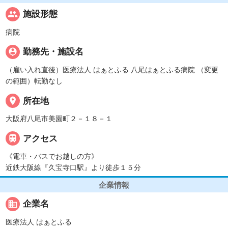
people
施設形態
病院
person_pin
勤務先・施設名
（雇い入れ直後）医療法人 はぁとふる 八尾はぁとふる病院 （変更
の範囲）転勤なし
place
所在地
大阪府八尾市美園町２－１８－１

アクセス
《電車・バスでお越しの方》
近鉄大阪線『久宝寺口駅』より徒歩１５分
企業情報
business
企業名
医療法人 はぁとふる