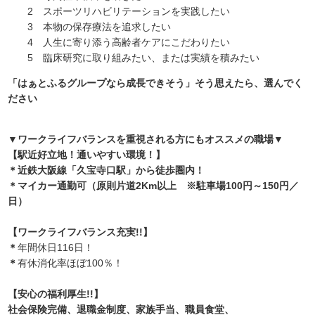
2 スポーツリハビリテーションを実践したい
3 本物の保存療法を追求したい
4 人生に寄り添う高齢者ケアにこだわりたい
5 臨床研究に取り組みたい、または実績を積みたい
「はぁとふるグループなら成長できそう」そう思えたら、選んでく
ださい
▼ワークライフバランスを重視される方にもオススメの職場▼
【駅近好立地！通いやすい環境！】
＊近鉄大阪線「久宝寺口駅」から徒歩圏内！
＊マイカー通勤可（原則片道2Km以上 ※駐車場100円～150円／
日）
【ワークライフバランス充実!!】
＊
年間休日116日！
＊
有休消化率ほぼ100％！
【安心の福利厚生!!】
社会保険完備、退職金制度、家族手当、職員食堂、