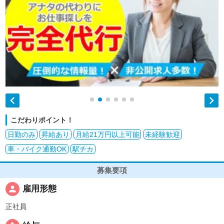


こだわりポイント！
日勤のみ
昇給あり
月給21万円以上可能
未経験歓迎
車・バイク通勤OK
駅チカ
募集要項
person
雇用形態
正社員