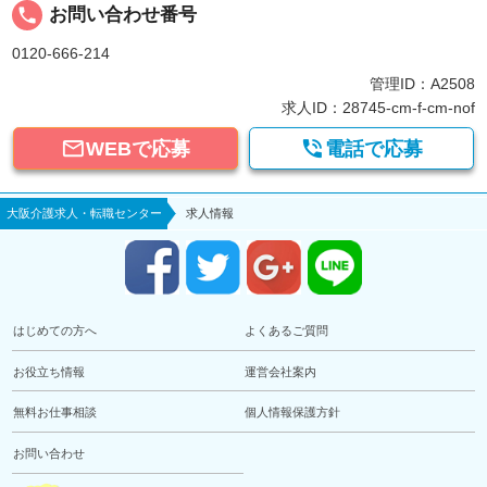
local_phone
お問い合わせ番号
0120-666-214
管理ID：A2508
求人ID：28745-cm-f-cm-nof


WEBで応募
電話で応募
大阪介護求人・転職センター
求人情報
はじめての方へ
よくあるご質問
お役立ち情報
運営会社案内
無料お仕事相談
個人情報保護方針
お問い合わせ