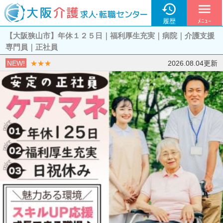

menu
履歴
ﾒﾆｭｰ
【大阪狭山市】年休１２５日｜福利厚生充実｜病院｜介護支援
専門員｜正社員
NEW!
★★★
2026.08.04更新