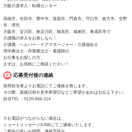
大阪介護求人・転職センター
高槻市、吹田市、豊中市、箕面市、門真市、守口市、枚方市、交野
市、堺市、
大阪市、淀川区、東淀川区、鶴見区、城東区、東成区等で
介護職の求人をお探しなら！
介護職・へルパー・ケアマネージャー・介護福祉士
理学療法士・作業療法士・看護師の
お仕事をお探しの方、
まずは、お気軽にご相談ください！
chat
応募受付後の連絡
採用担当者よりお電話にてご連絡を致します。
その際、面接日程や見学希望日などご希望があればお伝え下さい。
担当TEL ：0120-666-214
※お電話がつながらない場合は、
ショートメッセージ/LINEにてご連絡いたします。
ご都合の良いお時間、連絡手段を