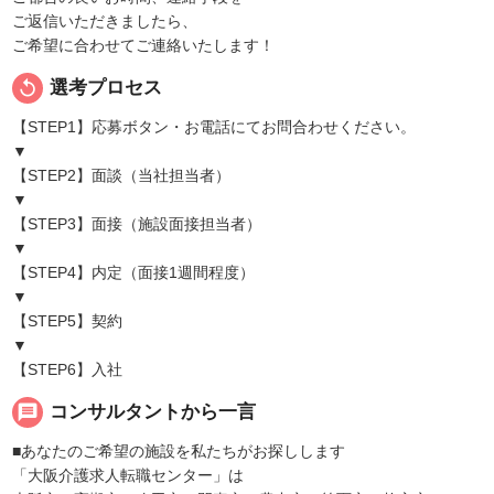
ご返信いただきましたら、
ご希望に合わせてご連絡いたします！
replay
選考プロセス
【STEP1】応募ボタン・お電話にてお問合わせください。
▼
【STEP2】面談（当社担当者）
▼
【STEP3】面接（施設面接担当者）
▼
【STEP4】内定（面接1週間程度）
▼
【STEP5】契約
▼
【STEP6】入社
message
コンサルタントから一言
■あなたのご希望の施設を私たちがお探しします
「大阪介護求人転職センター」は