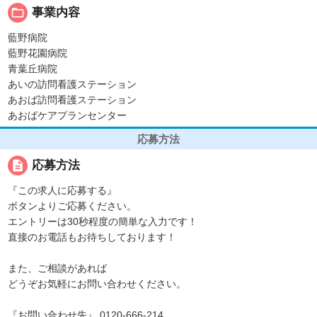
folder_open
事業内容
藍野病院
藍野花園病院
青葉丘病院
あいの訪問看護ステーション
あおば訪問看護ステーション
あおばケアプランセンター
応募方法
description
応募方法
『この求人に応募する』
ボタンよりご応募ください。
エントリーは30秒程度の簡単な入力です！
直接のお電話もお待ちしております！
また、ご相談があれば
どうぞお気軽にお問い合わせください。
『お問い合わせ先』 0120-666-214