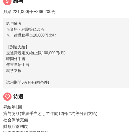
attach_money
給与
月給 221,000円〜266,200円
給与備考
※資格・経験等による
※一律職務手当10,000円含む
【別途支給】
交通費規定支給(上限100,000円/月)
時間外手当
年末年始手当
就学支援
試用期間6ヵ月有(同条件)
favorite_border
待遇
昇給年1回
賞与あり(業績手当として年間12回に均等分割支給)
社会保険完備
財形貯蓄制度