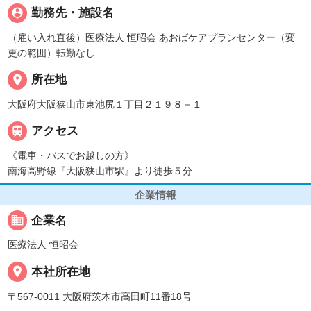
person_pin
勤務先・施設名
（雇い入れ直後）医療法人 恒昭会 あおばケアプランセンター（変
更の範囲）転勤なし
place
所在地
大阪府大阪狭山市東池尻１丁目２１９８－１

アクセス
《電車・バスでお越しの方》
南海高野線『大阪狭山市駅』より徒歩５分
企業情報
business
企業名
医療法人 恒昭会
place
本社所在地
〒567-0011 大阪府茨木市高田町11番18号