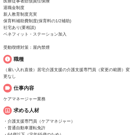
医療従事者賠償責任保険
退職金制度
新人教育制度充実
保育料補助費制度(保育料の1/2補助)
社宅あり(要相談)
ベネフィット・ステーション加入
受動喫煙対策：屋内禁煙
info
職種
（雇い入れ直後）居宅介護支援の介護支援専門員（変更の範囲）変
更なし
label
仕事内容
ケアマネージャー業務
portrait
求める人材
・介護支援専門員（ケアマネジャー）
・普通自動車運転免許
・64歳以下（定年65歳のため）