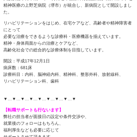
精神医療の上野芝病院（堺市）が統合し、新病院として開設しまし
た。
リハビリテーションをはじめ、在宅ケアなど、高齢者や精神障害者
にとって
必要な治療をできるような診療科・医療機器を揃えています。
精神・身体両面からの治療とケアなど、
高齢化社会での総合的な診療体制を目指しています。
開設：平成17年12月1日
病床数：681床
診療科目：内科、脳神経内科、精神科、整形外科、放射線科、
リハビリテーション科、歯科
▼…▼…▼…▼…▼…▼…▼…▼…▼
【転職サポートも行ないます】
弊社の担当者が面接日の設定や条件交渉や、
就業後のフォローはもちろん、
福利厚生なども必要に応じて
サポートさせて頂きます。