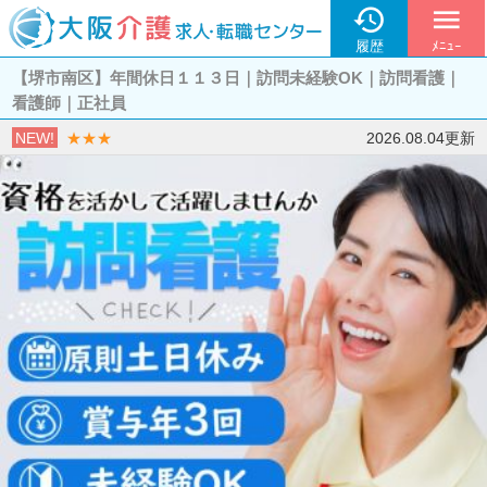

menu
履歴
ﾒﾆｭｰ
【堺市南区】年間休日１１３日｜訪問未経験OK｜訪問看護｜
看護師｜正社員
NEW!
★★★
2026.08.04更新