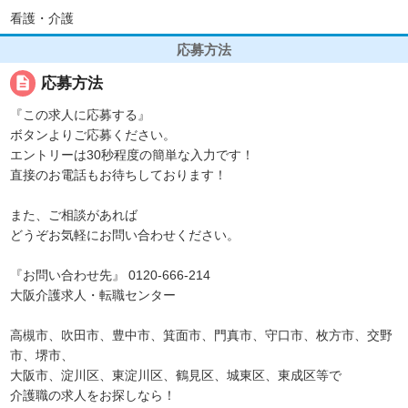
看護・介護
応募方法
description
応募方法
『この求人に応募する』
ボタンよりご応募ください。
エントリーは30秒程度の簡単な入力です！
直接のお電話もお待ちしております！
また、ご相談があれば
どうぞお気軽にお問い合わせください。
『お問い合わせ先』 0120-666-214
大阪介護求人・転職センター
高槻市、吹田市、豊中市、箕面市、門真市、守口市、枚方市、交野
市、堺市、
大阪市、淀川区、東淀川区、鶴見区、城東区、東成区等で
介護職の求人をお探しなら！