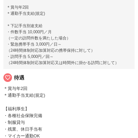
＊賞与年2回
＊通勤手当支給(規定)
＊下記手当別途支給
・件数手当 10,000円／月
（一定の訪問件数を満たした場合）
・緊急携帯手当 3,000円／日～
（24時間体制対応加算対応の携帯保持に対して）
・訪問手当 5,000円／回～
（24時間体制対応加算対応又は時間外に掛かる訪問に対して）
favorite_border
待遇
＊賞与年2回
＊通勤手当支給(規定)
【福利厚生】
・各種社会保険完備
・制服貸与
・残業、休日手当有
・マイカー通勤OK