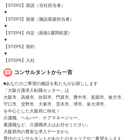
【STEP2】面談（当社担当者）
▼
【STEP3】面接（施設面接担当者）
▼
【STEP4】内定（面接1週間程度）
▼
【STEP5】契約
▼
【STEP6】入社
message
コンサルタントから一言
■あなたのご希望の施設を私たちがお探しします
「大阪介護求人転職センター」は
大阪市、高槻市、吹田市、門真市、豊中市、箕面市、枚方市、
守口市、交野市、大東市、茨木市、堺市、泉大津市、
を中心とした大阪府に特化！
介護職、ヘルパー、ケアマネージャー、
看護職など、介護職求人はお任せください。
大阪府内の豊富な求人データから
専任のコンサルタントがあなたのキャリアやご希望をふまえ、