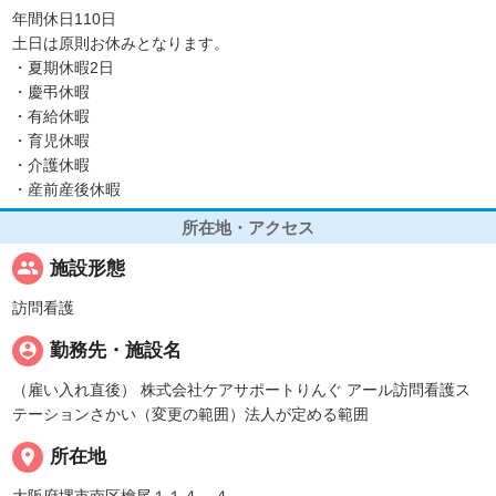
年間休日110日
土日は原則お休みとなります。
・夏期休暇2日
・慶弔休暇
・有給休暇
・育児休暇
・介護休暇
・産前産後休暇
所在地・アクセス
people
施設形態
訪問看護
person_pin
勤務先・施設名
（雇い入れ直後） 株式会社ケアサポートりんぐ アール訪問看護ス
テーションさかい（変更の範囲）法人が定める範囲
place
所在地
大阪府堺市南区檜尾１１４－４