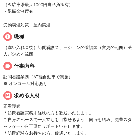
（※駐車場最大1000円自己負担有）
・退職金制度有
受動喫煙対策：屋内禁煙
info
職種
（雇い入れ直後）訪問看護ステーションの看護師（変更の範囲）法
人が定める範囲
label
仕事内容
訪問看護業務（AT軽自動車で実施）
※ オンコール対応あり
portrait
求める人材
正看護師
＊訪問看護実務未経験の方も歓迎いたします。
ご自身のペースで一人立ちを目指せるよう、同行を始め、先輩スタ
ッフが一から丁寧にサポートいたします。
＊訪問経験をお持ちの方、優遇いたします。