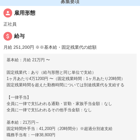
募集要項
person
雇用形態
正社員
attach_money
給与
月給 251,200円
※※基本給・固定残業代の総額
基本給：月給 21万円 〜
固定残業代：あり（給与形態と同じ単位で支給）
1ヶ月あたり4万1200円 〜（固定残業時間：1ヶ月あたり20時間）
固定残業時間を超えた勤務時間については別途残業代を支給する
【一律手当】
全員に一律で支払われる通勤・皆勤・家族手当金額：なし
全員に一律で支払われるその他手当金額：なし
基本給：21万円～
固定時間外手当：41,200円（20時間分）※超過分別途支給
職務手当有：一律38,800円