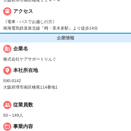

アクセス
《電車・バスでお越しの方》
南海電気鉄道泉北線『栂・美木多駅』より徒歩14分
企業情報
business
企業名
株式会社ケアサポートりんぐ
place
本社所在地
590-0142
大阪府堺市南区檜尾114番地1
people
従業員数
50～149人
folder_open
事業内容