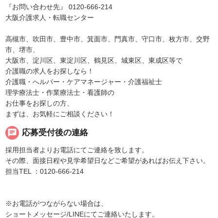
『お問い合わせ先』 0120-666-214
大阪介護求人・転職センター
高槻市、吹田市、豊中市、箕面市、門真市、守口市、枚方市、交野
市、堺市、
大阪市、淀川区、東淀川区、鶴見区、城東区、東成区等で
介護職の求人をお探しなら！
介護職・へルパー・ケアマネージャー・介護福祉士
理学療法士・作業療法士・看護師の
お仕事をお探しの方、
まずは、お気軽にご相談ください！
chat
応募受付後の連絡
採用担当者よりお電話にてご連絡を致します。
その際、面接日程や見学希望日などご希望があればお伝え下さい。
担当TEL ：0120-666-214
※お電話がつながらない場合は、
ショートメッセージ/LINEにてご連絡いたします。