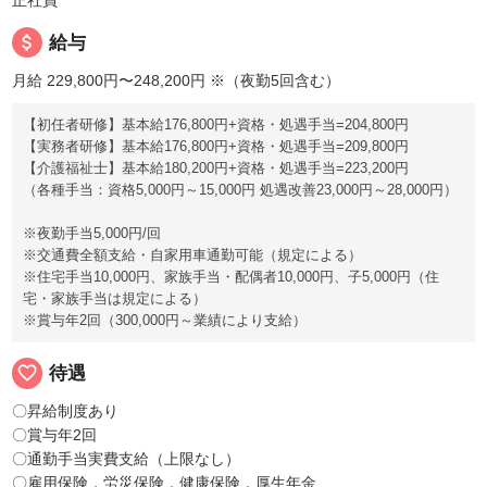
attach_money
給与
月給 229,800円〜248,200円
※（夜勤5回含む）
【初任者研修】基本給176,800円+資格・処遇手当=204,800円
【実務者研修】基本給176,800円+資格・処遇手当=209,800円
【介護福祉士】基本給180,200円+資格・処遇手当=223,200円
（各種手当：資格5,000円～15,000円 処遇改善23,000円～28,000円）
※夜勤手当5,000円/回
※交通費全額支給・自家用車通勤可能（規定による）
※住宅手当10,000円、家族手当・配偶者10,000円、子5,000円（住
宅・家族手当は規定による）
※賞与年2回（300,000円～業績により支給）
favorite_border
待遇
〇昇給制度あり
〇賞与年2回
〇通勤手当実費支給（上限なし）
〇雇用保険，労災保険，健康保険，厚生年金