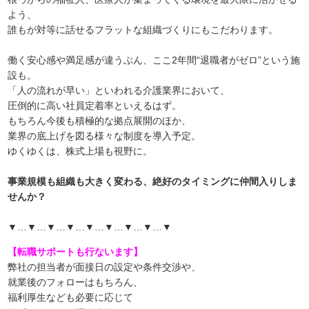
よう、
誰もが対等に話せるフラットな組織づくりにもこだわります。
働く安心感や満足感が違うぶん、ここ2年間“退職者がゼロ”という施
設も。
「人の流れが早い」といわれる介護業界において、
圧倒的に高い社員定着率といえるはず。
もちろん今後も積極的な拠点展開のほか、
業界の底上げを図る様々な制度を導入予定。
ゆくゆくは、株式上場も視野に。
事業規模も組織も大きく変わる、絶好のタイミングに仲間入りしま
せんか？
▼…▼…▼…▼…▼…▼…▼…▼…▼
【転職サポートも行ないます】
弊社の担当者が面接日の設定や条件交渉や、
就業後のフォローはもちろん、
福利厚生なども必要に応じて