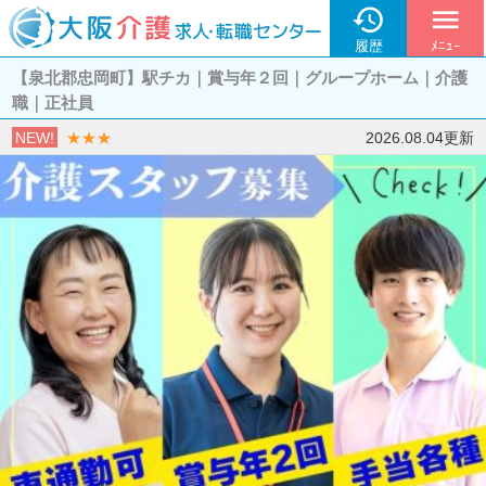

menu
履歴
ﾒﾆｭｰ
【泉北郡忠岡町】駅チカ｜賞与年２回｜グループホーム｜介護
職｜正社員
NEW!
★★★
2026.08.04更新