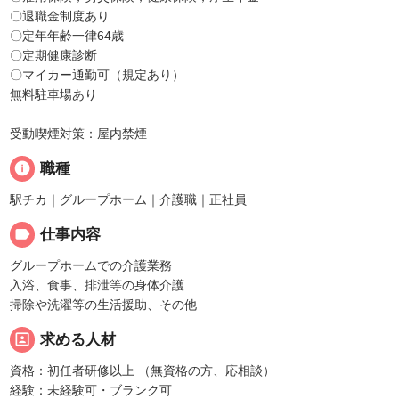
〇退職金制度あり
〇定年年齢一律64歳
〇定期健康診断
〇マイカー通勤可（規定あり）
無料駐車場あり
受動喫煙対策：屋内禁煙
info
職種
駅チカ｜グループホーム｜介護職｜正社員
label
仕事内容
グループホームでの介護業務
入浴、食事、排泄等の身体介護
掃除や洗濯等の生活援助、その他
portrait
求める人材
資格：初任者研修以上 （無資格の方、応相談）
経験：未経験可・ブランク可