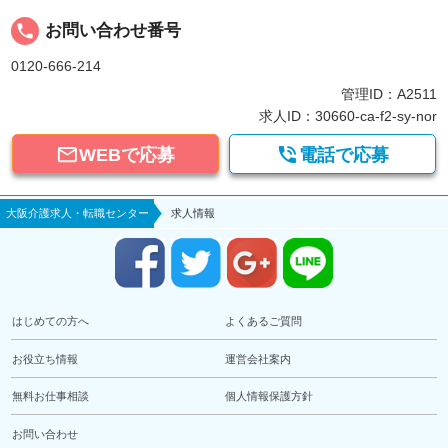
local_phone
お問い合わせ番号
0120-666-214
管理ID：A2511
求人ID：30660-ca-f2-sy-nor


WEBで応募
電話で応募
大阪介護求人・転職センター
求人情報
はじめての方へ
よくあるご質問
お役立ち情報
運営会社案内
無料お仕事相談
個人情報保護方針
お問い合わせ