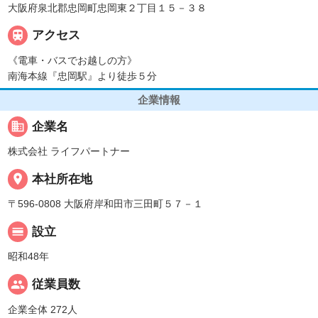
大阪府泉北郡忠岡町忠岡東２丁目１５－３８

アクセス
《電車・バスでお越しの方》
南海本線『忠岡駅』より徒歩５分
企業情報
business
企業名
株式会社 ライフパートナー
place
本社所在地
〒596-0808 大阪府岸和田市三田町５７－１
calendar_view_day
設立
昭和48年
people
従業員数
企業全体 272人