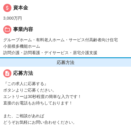
attach_money
資本金
3,000万円
folder_open
事業内容
グループホーム・有料老人ホーム・サービス付高齢者向け住宅
小規模多機能ホーム
訪問介護・訪問看護・デイサービス・居宅介護支援
応募方法
description
応募方法
『この求人に応募する』
ボタンよりご応募ください。
エントリーは30秒程度の簡単な入力です！
直接のお電話もお待ちしております！
また、ご相談があれば
どうぞお気軽にお問い合わせください。