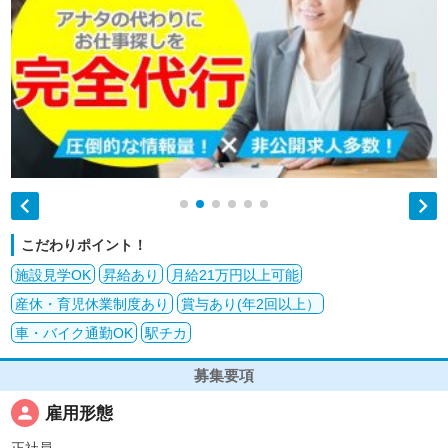


こだわりポイント！
施設見学OK
昇給あり
月給21万円以上可能
産休・育児休業制度あり
賞与あり(年2回以上）
車・バイク通勤OK
駅チカ
募集要項
person
雇用形態
正社員