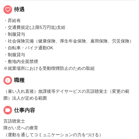
favorite_border
待遇
・昇給有
・交通費規定(上限5万円迄)支給
・制服貸与
・社会保険完備（健康保険、厚生年金保険、雇用保険、労災保険）
・自転車・バイク通勤OK
・制服貸与
・敷地内全面禁煙
※就業場所における受動喫煙防止のための取組
info
職種
（雇い入れ直後）放課後等デイサービスの言語聴覚士（変更の範
囲）法人が定める範囲
label
仕事内容
言語聴覚士
障がい児への療育
（運動を通してコミュニケーションの力をつける）