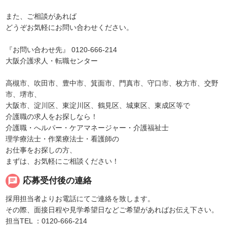
また、ご相談があれば
どうぞお気軽にお問い合わせください。
『お問い合わせ先』 0120-666-214
大阪介護求人・転職センター
高槻市、吹田市、豊中市、箕面市、門真市、守口市、枚方市、交野
市、堺市、
大阪市、淀川区、東淀川区、鶴見区、城東区、東成区等で
介護職の求人をお探しなら！
介護職・へルパー・ケアマネージャー・介護福祉士
理学療法士・作業療法士・看護師の
お仕事をお探しの方、
まずは、お気軽にご相談ください！
chat
応募受付後の連絡
採用担当者よりお電話にてご連絡を致します。
その際、面接日程や見学希望日などご希望があればお伝え下さい。
担当TEL ：0120-666-214