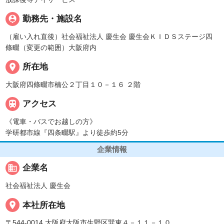
person_pin
勤務先・施設名
（雇い入れ直後）社会福祉法人 慶生会 慶生会ＫＩＤＳステージ四
條畷（変更の範囲）大阪府内
place
所在地
大阪府四條畷市楠公２丁目１０－１６ ２階

アクセス
《電車・バスでお越しの方》
学研都市線『四条畷駅』より徒歩約5分
企業情報
business
企業名
社会福祉法人 慶生会
place
本社所在地
〒544-0014 大阪府大阪市生野区巽東４－１１－１０