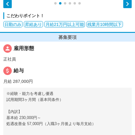


こだわりポイント！
日勤のみ
昇給あり
月給21万円以上可能
残業月10時間以下
募集要項
person
雇用形態
正社員
attach_money
給与
月給 287,000円
※経験・能力を考慮し優遇
試用期間3ヶ月間（基本同条件）
【内訳】
基本給 230,000円～
処遇改善金 57,000円（入職3ヶ月後より毎月支給）