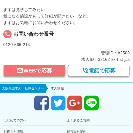
まずは見学してみたい！
気になる施設があって詳細が聞きたい！など、
まずはお気軽にお問い合わせください。
local_phone
お問い合わせ番号
0120-666-214
管理ID：A2509
求人ID：32162-kk-f-st-jak


WEBで応募
電話で応募
大阪介護求人・転職センター
求人情報
はじめての方へ
よくあるご質問
お役立ち情報
運営会社案内