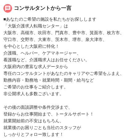
message
コンサルタントから一言
■あなたのご希望の施設を私たちがお探しします
「大阪介護求人転職センター」は
大阪市、高槻市、吹田市、門真市、豊中市、箕面市、枚方市、
守口市、交野市、大東市、茨木市、堺市、泉大津市、
を中心とした大阪府に特化！
介護職、ヘルパー、ケアマネージャー、
看護職など、介護職求人はお任せください。
大阪府内の豊富な求人データから
専任のコンサルタントがあなたのキャリアやご希望をふまえ、
勤務内容・勤務地・就業時間・期間・給与など
ご希望のお仕事をご紹介します。
非公開求人も多数ございます。
その後の面談調整や条件交渉まで、
登録からお仕事開始まで、トータルサポート！
就業開始前の不安はもちろん、
就業後のお困りごとも当社のスタッフが
しっかりとフォロー致します！