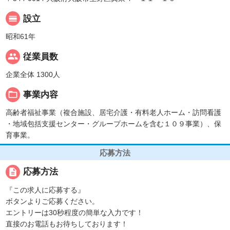
calendar_view_day
設立
昭和61年
people
従業員数
企業全体 1300人
folder_open
事業内容
高齢者福祉事業（複合施設、居宅介護・有料老人ホーム・訪問看護
・地域包括支援センター・グループホームを含む１０９事業）、保
育事業。
応募方法
description
応募方法
『この求人に応募する』
ボタンよりご応募ください。
エントリーは30秒程度の簡単な入力です！
直接のお電話もお待ちしております！