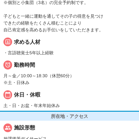
※個別と小集団（3名）の完全予約制です。
子どもと一緒に運動を通してその子の得意を見つけ
できたの経験をたくさん積むことにより
自己肯定感を高めるお手伝いをしていただきます。
portrait
求める人材
・言語聴覚士5年以上経験

勤務時間
月～金／10:00～18:30（休憩60分）
※土・日休み
calendar_today
休日・休暇
土・日・お盆・年末年始休み
所在地・アクセス
people
施設形態
放課後等デイサービス