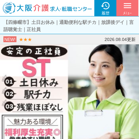

menu
履歴
ﾒﾆｭｰ
【四條畷市】土日お休み｜通勤便利な駅チカ｜放課後デイ｜言
語聴覚士｜正社員
NEW!
★★★
2026.08.04更新