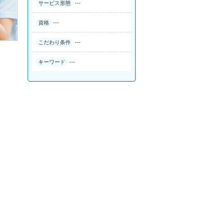
---
サービス形態
---
資格
---
こだわり条件
---
キーワード