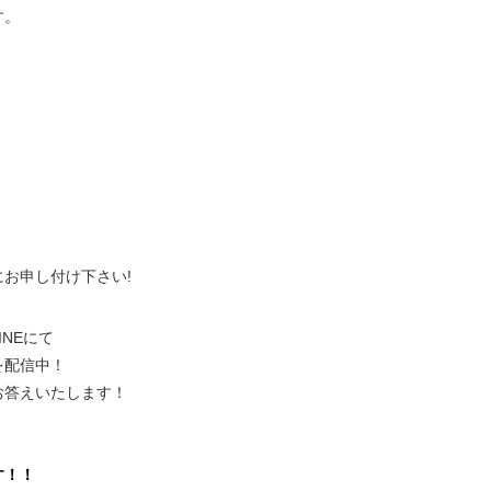
す
。
、
にお申し付け下さい!
NEにて
を配信中！
お答えいたします！
。
す！！