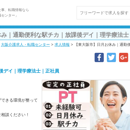
仕事、転職情報なら
職センター」
休み｜通勤便利な駅チカ｜放課後デイ｜理学療法士
大阪介護求人・転職センター
>
求人情報
>
【東大阪市】日月お休み｜通勤
後デイ｜理学療法士｜正社員
プできる環境が整って
ご相談ください！