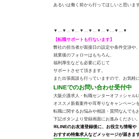
あるいは働く前から行ってほしいと思いま
▼…▼…▼…▼…▼…▼…▼…▼…▼
【転職サポートも行ないます】
弊社の担当者が面接日の設定や条件交渉や
就業後のフォローはもちろん、
福利厚生なども必要に応じて
サポートさせて頂きます。
また出張面談も行っていますので、
お気軽
LINEでのお問い合わせ受付中
大阪介護求人・転職センターオフィシャルLI
オススメ新着案件や耳寄りなキャンペーン
転職に関するお悩みや相談・質問なんでも
下記ボタンより登録画面にお進みください
※LINEのお友達登録後に、お役立ち情報や
おすすめ特集求人などメッセージが届きま