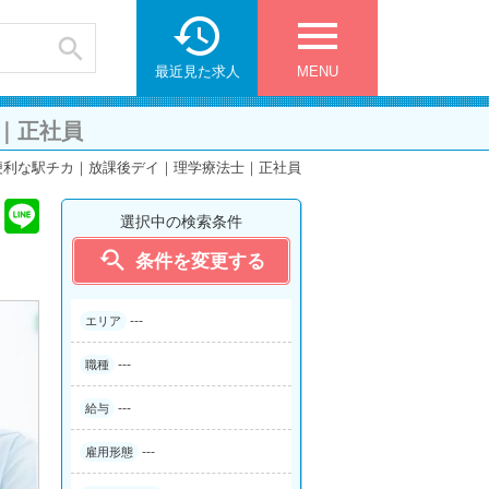

menu

最近見た求人
MENU
｜正社員
便利な駅チカ｜放課後デイ｜理学療法士｜正社員
選択中の検索条件

条件を変更する
---
エリア
---
職種
---
給与
---
雇用形態