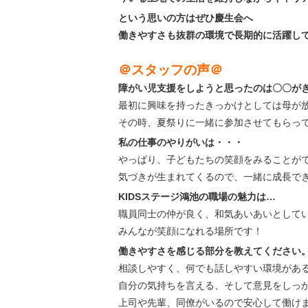
という思いの方はぜひ慶生会へ
働きやすさも抜群の環境で長期的に活躍し
＠スタッフの声＠
障がい児支援をしようと思ったのは〇〇が
最初に興味を持ったきっかけとしては母が
その時、夏祭りに一緒に参加させてもらっ
私の仕事のやりがいは・・・
やっぱり、子どもたちの笑顔をみることが
気づきが生まれてくるので、一緒に成長で
KIDSステージ鴻池の職場の魅力は…
職員同士の仲が良く、和気あいあいとして
みんなが笑顔になれる場所です！
働きやすさを感じる部分を教えてください
相談しやすく、何でも話しやすい環境があ
自分の気持ちを言える、そして意見をしっ
上司や先輩、同僚がいるので安心して働け