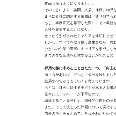
物品も扱うようになりました。
そのことにより、訪問、入居、通所、物品
まさに介護に関連する業務は一通り何でも
もし、業務変更を希望した際に、その業務
会社を変更することになり、
せっかく形成されたキャリアを途切れさせ
しかし、すべてを取り扱う慶生会なら、異
ひとつの企業で着実にキャリアを形成しな
さまざまな業務を経験することができるの
採用の際に求めることはただ一つ。「向上
向上心があれば、どんなに失敗を繰り返し
結局すべてがうまくいくと考えています。
あとは、計画に対する実行力がある人を求
基本的にディベートが下手なので、
議論することを恐れず、積極的に自分の意
また、そこで決まった計画について実行す
自分の考えをまとめて、それをわかりやす