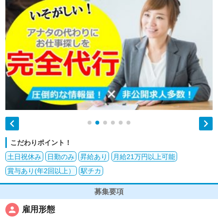


こだわりポイント！
土日祝休み
日勤のみ
昇給あり
月給21万円以上可能
賞与あり(年2回以上）
駅チカ
募集要項
person
雇用形態