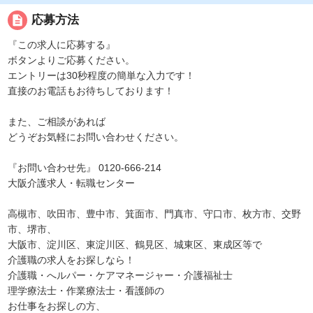
description
応募方法
『この求人に応募する』
ボタンよりご応募ください。
エントリーは30秒程度の簡単な入力です！
直接のお電話もお待ちしております！
また、ご相談があれば
どうぞお気軽にお問い合わせください。
『お問い合わせ先』 0120-666-214
大阪介護求人・転職センター
高槻市、吹田市、豊中市、箕面市、門真市、守口市、枚方市、交野
市、堺市、
大阪市、淀川区、東淀川区、鶴見区、城東区、東成区等で
介護職の求人をお探しなら！
介護職・へルパー・ケアマネージャー・介護福祉士
理学療法士・作業療法士・看護師の
お仕事をお探しの方、