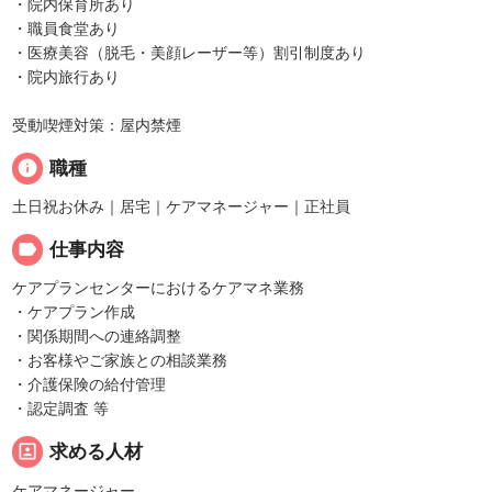
・院内保育所あり
・職員食堂あり
・医療美容（脱毛・美顔レーザー等）割引制度あり
・院内旅行あり
受動喫煙対策：屋内禁煙
info
職種
土日祝お休み｜居宅｜ケアマネージャー｜正社員
label
仕事内容
ケアプランセンターにおけるケアマネ業務
・ケアプラン作成
・関係期間への連絡調整
・お客様やご家族との相談業務
・介護保険の給付管理
・認定調査 等
portrait
求める人材
ケアマネージャー