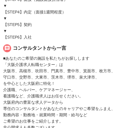
▼
【STEP4】内定（面接1週間程度）
▼
【STEP5】契約
▼
【STEP6】入社
message
コンサルタントから一言
■あなたのご希望の施設を私たちがお探しします
「大阪介護求人転職センター」は
大阪市、高槻市、吹田市、門真市、豊中市、箕面市、枚方市、
守口市、交野市、大東市、茨木市、堺市、泉大津市、
を中心とした大阪府に特化！
介護職、ヘルパー、ケアマネージャー、
看護職など、介護職求人はお任せください。
大阪府内の豊富な求人データから
専任のコンサルタントがあなたのキャリアやご希望をふまえ、
勤務内容・勤務地・就業時間・期間・給与など
ご希望のお仕事をご紹介します。
非公開求人も多数ございます。