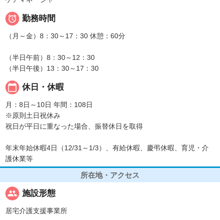

勤務時間
（月～金）8：30～17：30 休憩：60分
（半日午前）8：30～12：30
（半日午後）13：30～17：30
calendar_today
休日・休暇
月：8日～10日 年間：108日
※原則土日祝休み
祝日が平日に重なった場合、振替休日を取得
年末年始休暇4日（12/31～1/3）、有給休暇、慶弔休暇、育児・介
護休業等
所在地・アクセス
people
施設形態
居宅介護支援事業所