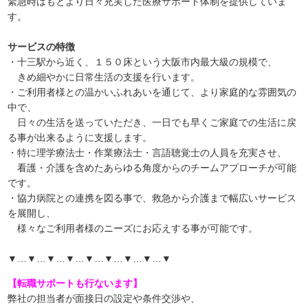
緊急時はもとより日々充実した医療サポート体制を提供していま
す。
サービスの特徴
・十三駅から近く、１５０床という大阪市内最大級の規模で、
きめ細やかに日常生活の支援を行います。
・ご利用者様との温かいふれあいを通じて、より家庭的な雰囲気の
中で、
日々の生活を送っていただき、一日でも早くご家庭での生活に戻
る事が出来るように支援します。
・特に理学療法士・作業療法士・言語聴覚士の人員を充実させ、
看護・介護を含めたあらゆる角度からのチームアプローチが可能
です。
・協力病院との連携を図る事で、救急から介護まで幅広いサービス
を展開し、
様々なご利用者様のニーズにお応えする事が可能です。
▼…▼…▼…▼…▼…▼…▼…▼…▼
【転職サポートも行ないます】
弊社の担当者が面接日の設定や条件交渉や、