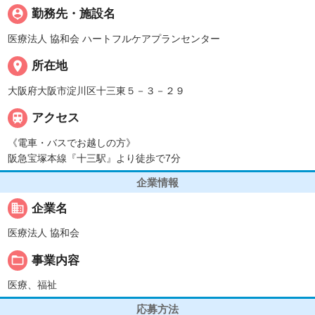
person_pin
勤務先・施設名
医療法人 協和会 ハートフルケアプランセンター
place
所在地
大阪府大阪市淀川区十三東５－３－２９

アクセス
《電車・バスでお越しの方》
阪急宝塚本線『十三駅』より徒歩で7分
企業情報
business
企業名
医療法人 協和会
folder_open
事業内容
医療、福祉
応募方法