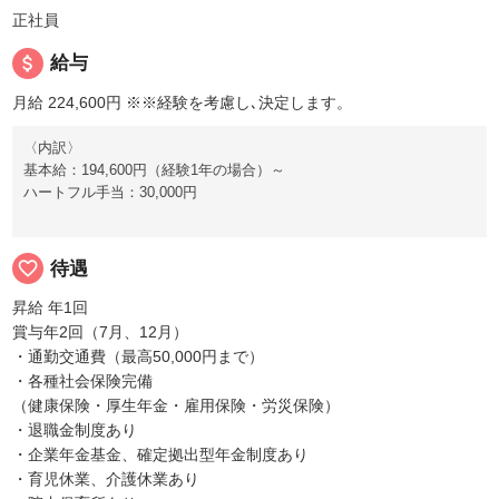
正社員
attach_money
給与
月給 224,600円
※※経験を考慮し､決定します。
〈内訳〉
基本給：194,600円（経験1年の場合）～
ハートフル手当：30,000円
favorite_border
待遇
昇給 年1回
賞与年2回（7月、12月）
・通勤交通費（最高50,000円まで）
・各種社会保険完備
（健康保険・厚生年金・雇用保険・労災保険）
・退職金制度あり
・企業年金基金、確定拠出型年金制度あり
・育児休業、介護休業あり