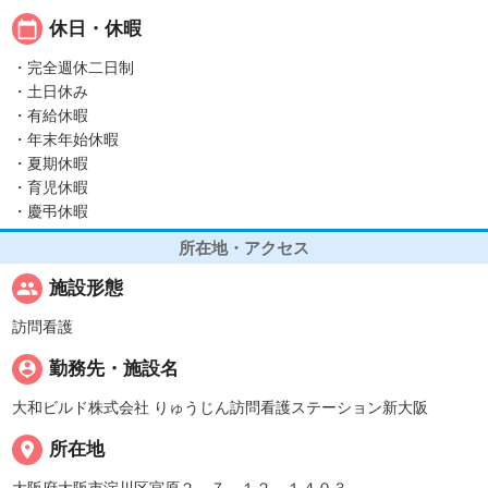
calendar_today
休日・休暇
・完全週休二日制
・土日休み
・有給休暇
・年末年始休暇
・夏期休暇
・育児休暇
・慶弔休暇
所在地・アクセス
people
施設形態
訪問看護
person_pin
勤務先・施設名
大和ビルド株式会社 りゅうじん訪問看護ステーション新大阪
place
所在地
大阪府大阪市淀川区宮原２－７－１２－１４０３