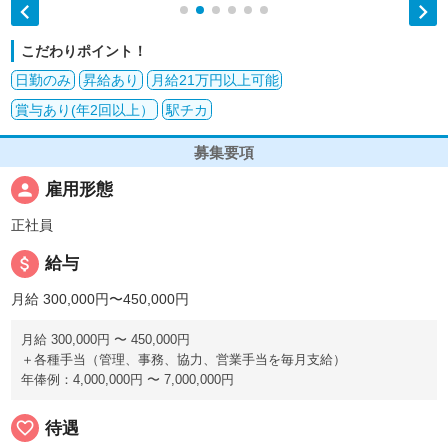


こだわりポイント！
日勤のみ
昇給あり
月給21万円以上可能
賞与あり(年2回以上）
駅チカ
募集要項
person
雇用形態
正社員
attach_money
給与
月給 300,000円〜450,000円
月給 300,000円 〜 450,000円
＋各種手当（管理、事務、協力、営業手当を毎月支給）
年俸例：4,000,000円 〜 7,000,000円
favorite_border
待遇