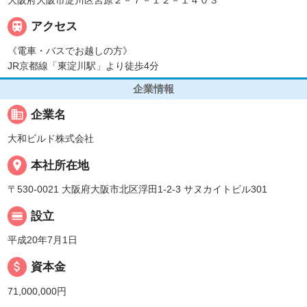

アクセス
《電車・バスでお越しの方》
JR京都線「東淀川駅」より徒歩4分
企業情報
business
企業名
大和ビルド株式会社
place
本社所在地
〒530-0021 大阪府大阪市北区浮田1-2-3 サヌカイトビル301
calendar_view_day
設立
平成20年7月1日
attach_money
資本金
71,000,000円