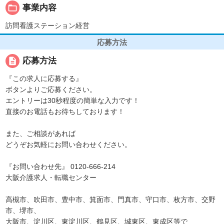
folder_open
事業内容
訪問看護ステーション経営
応募方法
description
応募方法
『この求人に応募する』
ボタンよりご応募ください。
エントリーは30秒程度の簡単な入力です！
直接のお電話もお待ちしております！
また、ご相談があれば
どうぞお気軽にお問い合わせください。
『お問い合わせ先』 0120-666-214
大阪介護求人・転職センター
高槻市、吹田市、豊中市、箕面市、門真市、守口市、枚方市、交野
市、堺市、
大阪市、淀川区、東淀川区、鶴見区、城東区、東成区等で