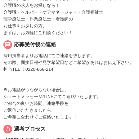
介護職の求人をお探しなら！
介護職・へルパー・ケアマネージャー・介護福祉士
理学療法士・作業療法士・看護師の
お仕事をお探しの方、
まずは、お気軽にご相談ください！
chat
応募受付後の連絡
採用担当者よりお電話にてご連絡を致します。
その際、面接日程や見学希望日などご希望があればお伝え下さい。
担当TEL ：0120-666-214
※お電話がつながらない場合は、
ショートメッセージ/LINEにてご連絡いたします。
ご都合の良いお時間、連絡手段を
ご返信いただきましたら、
ご希望に合わせてご連絡いたします！
replay
選考プロセス