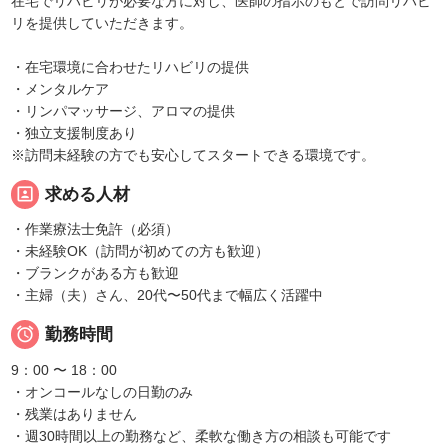
在宅でリハビリが必要な方に対し、医師の指示のもとで訪問リハビ
リを提供していただきます。
・在宅環境に合わせたリハビリの提供
・メンタルケア
・リンパマッサージ、アロマの提供
・独立支援制度あり
※訪問未経験の方でも安心してスタートできる環境です。
portrait
求める人材
・作業療法士免許（必須）
・未経験OK（訪問が初めての方も歓迎）
・ブランクがある方も歓迎
・主婦（夫）さん、20代〜50代まで幅広く活躍中

勤務時間
9：00 〜 18：00
・オンコールなしの日勤のみ
・残業はありません
・週30時間以上の勤務など、柔軟な働き方の相談も可能です