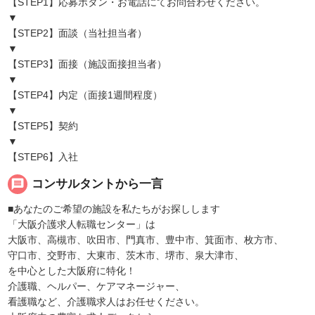
【STEP1】応募ボタン・お電話にてお問合わせください。
▼
【STEP2】面談（当社担当者）
▼
【STEP3】面接（施設面接担当者）
▼
【STEP4】内定（面接1週間程度）
▼
【STEP5】契約
▼
【STEP6】入社
message
コンサルタントから一言
■あなたのご希望の施設を私たちがお探しします
「大阪介護求人転職センター」は
大阪市、高槻市、吹田市、門真市、豊中市、箕面市、枚方市、
守口市、交野市、大東市、茨木市、堺市、泉大津市、
を中心とした大阪府に特化！
介護職、ヘルパー、ケアマネージャー、
看護職など、介護職求人はお任せください。