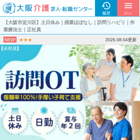

menu
履歴
ﾒﾆｭｰ
【大阪市淀川区】土日休み｜残業ほぼなし｜訪問リハビリ｜作
業療法士｜正社員
NEW!
★★★
2026.08.04更新