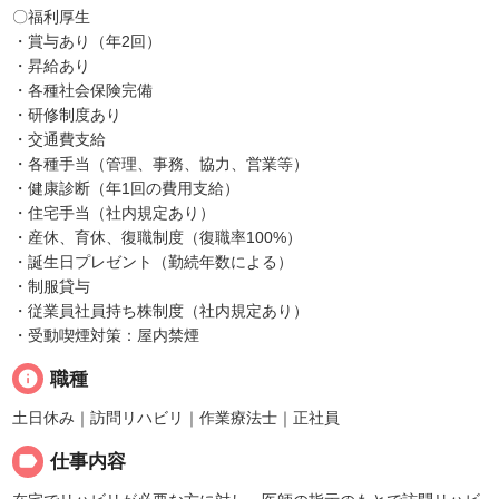
〇福利厚生
・賞与あり（年2回）
・昇給あり
・各種社会保険完備
・研修制度あり
・交通費支給
・各種手当（管理、事務、協力、営業等）
・健康診断（年1回の費用支給）
・住宅手当（社内規定あり）
・産休、育休、復職制度（復職率100%）
・誕生日プレゼント（勤続年数による）
・制服貸与
・従業員社員持ち株制度（社内規定あり）
・受動喫煙対策：屋内禁煙
info
職種
土日休み｜訪問リハビリ｜作業療法士｜正社員
label
仕事内容