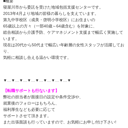
■概要
寝屋川市から委託を受けた地域包括支援センターです。
2013年4月より地域の皆様の暮らしを支えています。
第九中学校区（成美・啓明小学校区）にお住まいの
65歳以上の方々（一部40歳～64歳含む）を対象に、
総合相談から介護予防、ケアマネジメント支援まで幅広く実施して
います。
現在は20代から50代まで幅広い年齢層の女性スタッフが活躍してお
り、
気軽に相談し合える温かい環境です。
▼…▼…▼…▼…▼…▼…▼…▼…▼
【転職サポートも行ないます】
弊社の担当者が面接日の設定や条件交渉や、
就業後のフォローはもちろん、
福利厚生なども必要に応じて
サポートさせて頂きます。
また出張面談も行っていますので、
お気軽にお申し付け下さい!