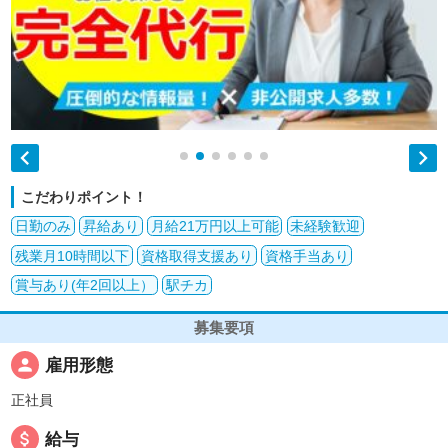


こだわりポイント！
日勤のみ
昇給あり
月給21万円以上可能
未経験歓迎
残業月10時間以下
資格取得支援あり
資格手当あり
賞与あり(年2回以上）
駅チカ
募集要項
person
雇用形態
正社員
attach_money
給与