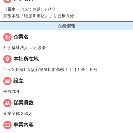
《電車・バスでお越しの方》
京阪本線『寝屋川市駅』より徒歩３分
企業情報
business
企業名
社会福祉法人 いわき会
place
本社所在地
〒572-0051 大阪府寝屋川市高柳１丁目１番１５号
calendar_view_day
設立
平成20年
people
従業員数
企業全体 250人
folder_open
事業内容