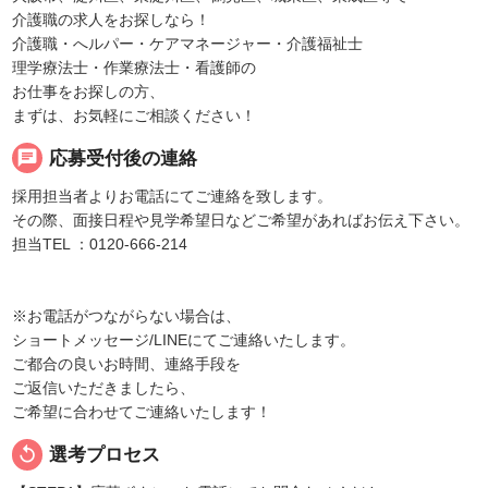
介護職の求人をお探しなら！
介護職・へルパー・ケアマネージャー・介護福祉士
理学療法士・作業療法士・看護師の
お仕事をお探しの方、
まずは、お気軽にご相談ください！
chat
応募受付後の連絡
採用担当者よりお電話にてご連絡を致します。
その際、面接日程や見学希望日などご希望があればお伝え下さい。
担当TEL ：0120-666-214
※お電話がつながらない場合は、
ショートメッセージ/LINEにてご連絡いたします。
ご都合の良いお時間、連絡手段を
ご返信いただきましたら、
ご希望に合わせてご連絡いたします！
replay
選考プロセス