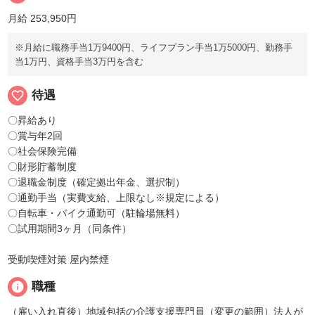
月給 253,950円
※月給に職務手当1万9400円、ライフプラン手当1万5000円、勤務手
当1万円、資格手当3万円を含む
favorite_border
待遇
〇昇給あり
〇賞与年2回
〇社会保険完備
〇財形貯蓄制度
〇退職金制度（確定拠出年金、選択制）
〇通勤手当（実費支給、上限なし※規定による）
〇自転車・バイク通勤可（駐輪場無料）
〇試用期間3ヶ月（同条件）
受動喫煙対策 屋内禁煙
info
職種
（雇い入れ直後）地域包括の介護支援専門員（変更の範囲）法人が