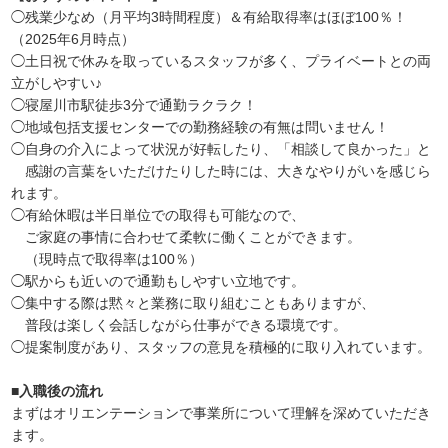
◯残業少なめ（月平均3時間程度）＆有給取得率はほぼ100％！
（2025年6月時点）
◯土日祝で休みを取っているスタッフが多く、プライベートとの両
立がしやすい♪
◯寝屋川市駅徒歩3分で通勤ラクラク！
◯地域包括支援センターでの勤務経験の有無は問いません！
◯自身の介入によって状況が好転したり、「相談して良かった」と
感謝の言葉をいただけたりした時には、大きなやりがいを感じら
れます。
◯有給休暇は半日単位での取得も可能なので、
ご家庭の事情に合わせて柔軟に働くことができます。
（現時点で取得率は100％）
◯駅からも近いので通勤もしやすい立地です。
◯集中する際は黙々と業務に取り組むこともありますが、
普段は楽しく会話しながら仕事ができる環境です。
◯提案制度があり、スタッフの意見を積極的に取り入れています。
■入職後の流れ
まずはオリエンテーションで事業所について理解を深めていただき
ます。