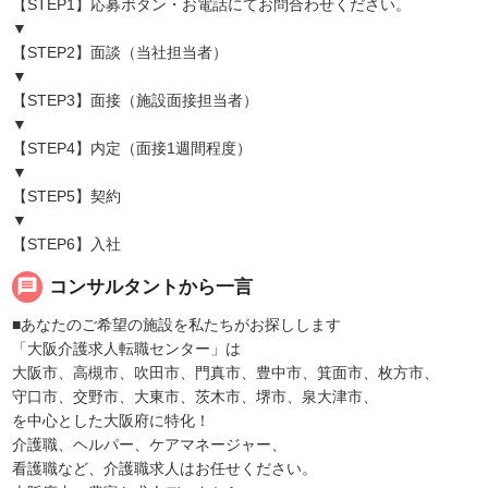
【STEP1】応募ボタン・お電話にてお問合わせください。
▼
【STEP2】面談（当社担当者）
▼
【STEP3】面接（施設面接担当者）
▼
【STEP4】内定（面接1週間程度）
▼
【STEP5】契約
▼
【STEP6】入社
message
コンサルタントから一言
■あなたのご希望の施設を私たちがお探しします
「大阪介護求人転職センター」は
大阪市、高槻市、吹田市、門真市、豊中市、箕面市、枚方市、
守口市、交野市、大東市、茨木市、堺市、泉大津市、
を中心とした大阪府に特化！
介護職、ヘルパー、ケアマネージャー、
看護職など、介護職求人はお任せください。