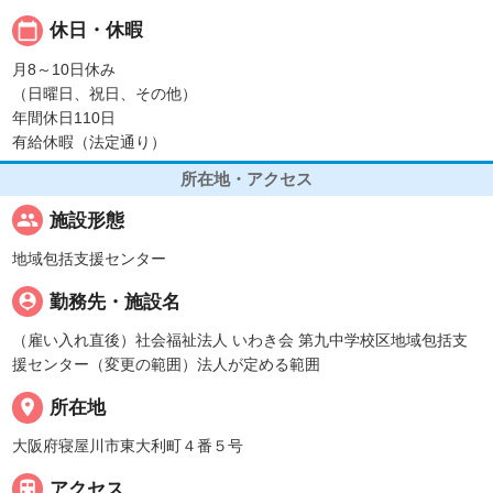
calendar_today
休日・休暇
月8～10日休み
（日曜日、祝日、その他）
年間休日110日
有給休暇（法定通り）
所在地・アクセス
people
施設形態
地域包括支援センター
person_pin
勤務先・施設名
（雇い入れ直後）社会福祉法人 いわき会 第九中学校区地域包括支
援センター（変更の範囲）法人が定める範囲
place
所在地
大阪府寝屋川市東大利町４番５号

アクセス