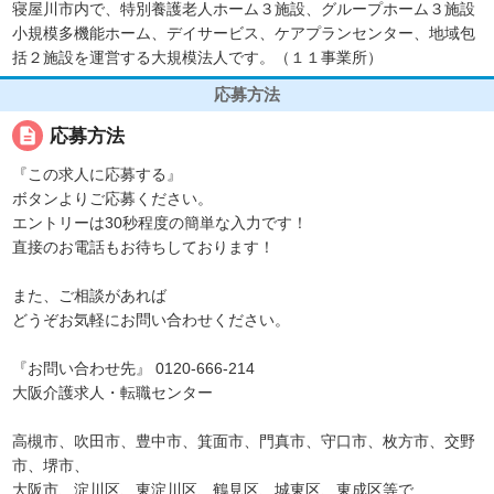
寝屋川市内で、特別養護老人ホーム３施設、グループホーム３施設
小規模多機能ホーム、デイサービス、ケアプランセンター、地域包
括２施設を運営する大規模法人です。（１１事業所）
応募方法
description
応募方法
『この求人に応募する』
ボタンよりご応募ください。
エントリーは30秒程度の簡単な入力です！
直接のお電話もお待ちしております！
また、ご相談があれば
どうぞお気軽にお問い合わせください。
『お問い合わせ先』 0120-666-214
大阪介護求人・転職センター
高槻市、吹田市、豊中市、箕面市、門真市、守口市、枚方市、交野
市、堺市、
大阪市、淀川区、東淀川区、鶴見区、城東区、東成区等で