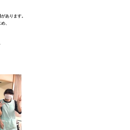
場があります。
じめ、
？