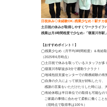
日祝休み◇未経験OK♪残業少なめ！駅チカ
土日祝の休みが取得しやすくワークライフ
残業は月3時間程度で少なめ♪「寝屋川市駅
【おすすめポイント！】
◯残業少なめ（月平均3時間程度）＆有給取
（2025年6月時点）
◯土日祝で休みを取っているスタッフが多
◯寝屋川市駅徒歩3分で通勤ラクラク！
◯地域包括支援センターでの勤務経験の有
◯自身の介入によって状況が好転したり、
感謝の言葉をいただけたりした時には、大
◯有給休暇は半日単位での取得も可能なの
ご家庭の事情に合わせて柔軟に働くこと
（現時点で取得率は100％）