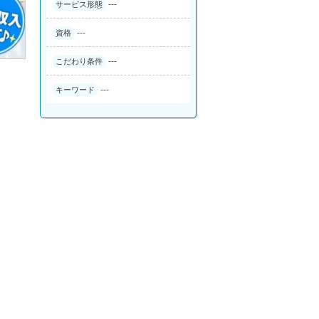
---
サービス形態
---
資格
---
こだわり条件
---
キーワード