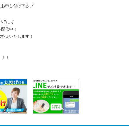
にお申し付け下さい!
NEにて
を配信中！
お答えいたします！
。
す！！