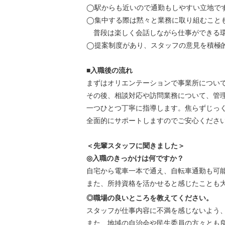
◯駅からも近いので通勤もしやすい立地で
◯集中する際は黙々と業務に取り組むこと
普段は楽しく会話しながら仕事ができる
◯提案制度があり、スタッフの意見を積極
■入職後の流れ
まずはオリエンテーションで事業所につい
その後、相談対応や訪問業務について、管
一つひとつ丁寧に指導します。焦らずじっ
全面的にサポートしますのでご安心くださ
＜先輩スタッフに聞きました＞
◎入職のきっかけは何ですか？
自宅から電車一本で通え、自転車通勤も可
また、所持資格を活かせると感じたことも
◎職場の良いところを教えてください。
スタッフが仕事内容に不満を感じないよう
また、地域の自治会や民生委員の方々とも