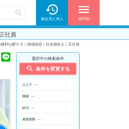

menu

最近見た求人
MENU
正社員
勤便利な駅チカ｜地域包括｜社会福祉士｜正社員
選択中の検索条件

条件を変更する
---
エリア
---
職種
---
給与
---
雇用形態