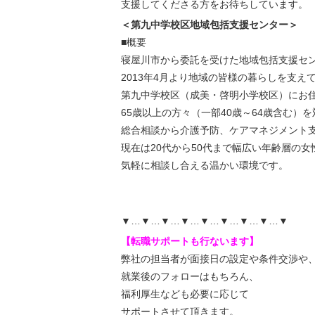
支援してくださる方をお待ちしています。
＜第九中学校区地域包括支援センター＞
■概要
寝屋川市から委託を受けた地域包括支援セ
2013年4月より地域の皆様の暮らしを支え
第九中学校区（成美・啓明小学校区）にお
65歳以上の方々（一部40歳～64歳含む）
総合相談から介護予防、ケアマネジメント
現在は20代から50代まで幅広い年齢層の
気軽に相談し合える温かい環境です。
▼…▼…▼…▼…▼…▼…▼…▼…▼
【転職サポートも行ないます】
弊社の担当者が面接日の設定や条件交渉や
就業後のフォローはもちろん、
福利厚生なども必要に応じて
サポートさせて頂きます。