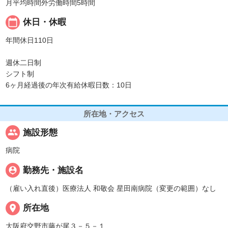
月平均時間外労働時間5時間
calendar_today
休日・休暇
年間休日110日
週休二日制
シフト制
6ヶ月経過後の年次有給休暇日数：10日
所在地・アクセス
people
施設形態
病院
person_pin
勤務先・施設名
（雇い入れ直後）医療法人 和敬会 星田南病院（変更の範囲）なし
place
所在地
大阪府交野市藤が尾３－５－１