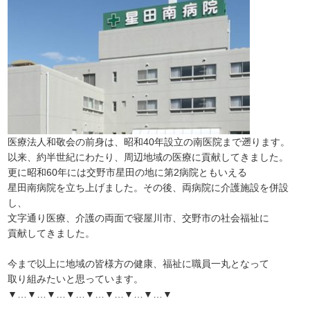
医療法人和敬会の前身は、昭和40年設立の南医院まで遡ります。
以来、約半世紀にわたり、周辺地域の医療に貢献してきました。
更に昭和60年には交野市星田の地に第2病院ともいえる
星田南病院を立ち上げました。その後、両病院に介護施設を併設
し、
文字通り医療、介護の両面で寝屋川市、交野市の社会福祉に
貢献してきました。
今まで以上に地域の皆様方の健康、福祉に職員一丸となって
取り組みたいと思っています。
▼…▼…▼…▼…▼…▼…▼…▼…▼