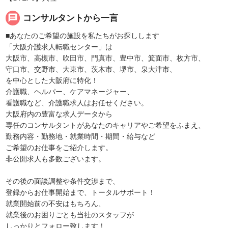
message
コンサルタントから一言
■あなたのご希望の施設を私たちがお探しします
「大阪介護求人転職センター」は
大阪市、高槻市、吹田市、門真市、豊中市、箕面市、枚方市、
守口市、交野市、大東市、茨木市、堺市、泉大津市、
を中心とした大阪府に特化！
介護職、ヘルパー、ケアマネージャー、
看護職など、介護職求人はお任せください。
大阪府内の豊富な求人データから
専任のコンサルタントがあなたのキャリアやご希望をふまえ、
勤務内容・勤務地・就業時間・期間・給与など
ご希望のお仕事をご紹介します。
非公開求人も多数ございます。
その後の面談調整や条件交渉まで、
登録からお仕事開始まで、トータルサポート！
就業開始前の不安はもちろん、
就業後のお困りごとも当社のスタッフが
しっかりとフォロー致します！