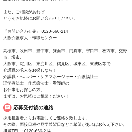
また、ご相談があれば
どうぞお気軽にお問い合わせください。
『お問い合わせ先』 0120-666-214
大阪介護求人・転職センター
高槻市、吹田市、豊中市、箕面市、門真市、守口市、枚方市、交野
市、堺市、
大阪市、淀川区、東淀川区、鶴見区、城東区、東成区等で
介護職の求人をお探しなら！
介護職・へルパー・ケアマネージャー・介護福祉士
理学療法士・作業療法士・看護師の
お仕事をお探しの方、
まずは、お気軽にご相談ください！
chat
応募受付後の連絡
採用担当者よりお電話にてご連絡を致します。
その際、面接日程や見学希望日などご希望があればお伝え下さい。
担当TEL ：0120-666-214