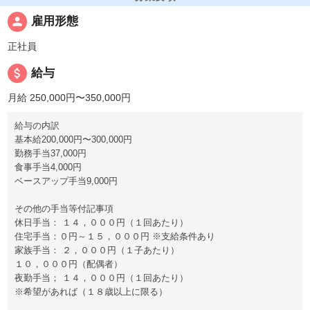
person
雇用形態
正社員
attach_money
給与
月給 250,000円〜350,000円
給与の内訳
基本給200,000円〜300,000円
勤務手当37,000円
食事手当4,000円
ベースアップ手当9,000円
その他の手当等付記事項
休日手当： １４，０００円（１回あたり）
住宅手当：０円～１５，０００円 ※支給条件あり
家族手当： ２，０００円（１子あたり）
１０，０００円（配偶者）
夜勤手当； １４，０００円（１回あたり）
※希望があれば（１８歳以上に限る）