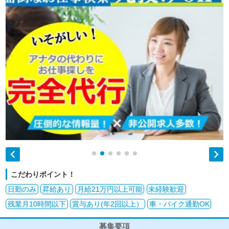


こだわりポイント！
日勤のみ
昇給あり
月給21万円以上可能
未経験歓迎
残業月10時間以下
賞与あり(年2回以上）
車・バイク通勤OK
募集要項