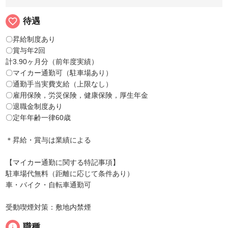
favorite_border
待遇
〇昇給制度あり
〇賞与年2回
計3.90ヶ月分（前年度実績）
〇マイカー通勤可（駐車場あり）
〇通勤手当実費支給（上限なし）
〇雇用保険，労災保険，健康保険，厚生年金
〇退職金制度あり
〇定年年齢一律60歳
＊昇給・賞与は業績による
【マイカー通勤に関する特記事項】
駐車場代無料（距離に応じて条件あり）
車・バイク・自転車通勤可
受動喫煙対策：敷地内禁煙
info
職種