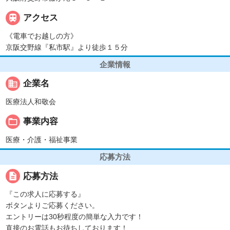

アクセス
《電車でお越しの方》
京阪交野線『私市駅』より徒歩１５分
企業情報
business
企業名
医療法人和敬会
folder_open
事業内容
医療・介護・福祉事業
応募方法
description
応募方法
『この求人に応募する』
ボタンよりご応募ください。
エントリーは30秒程度の簡単な入力です！
直接のお電話もお待ちしております！