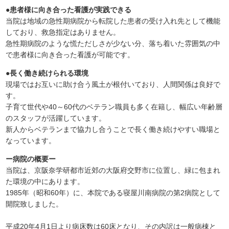
●患者様に向き合った看護が実践できる
当院は地域の急性期病院から転院した患者の受け入れ先として機能
しており、救急指定はありません。
急性期病院のような慌ただしさが少ない分、落ち着いた雰囲気の中
で患者様に向き合った看護が可能です。
●長く働き続けられる環境
現場ではお互いに助け合う風土が根付いており、人間関係は良好で
す。
子育て世代や40～60代のベテラン職員も多く在籍し、幅広い年齢層
のスタッフが活躍しています。
新人からベテランまで協力し合うことで長く働き続けやすい職場と
なっています。
ー病院の概要ー
当院は、京阪奈学研都市近郊の大阪府交野市に位置し、緑に包まれ
た環境の中にあります。
1985年（昭和60年）に、本院である寝屋川南病院の第2病院として
開院致しました。
平成20年4月1日より病床数は60床となり、その内訳は一般病棟と