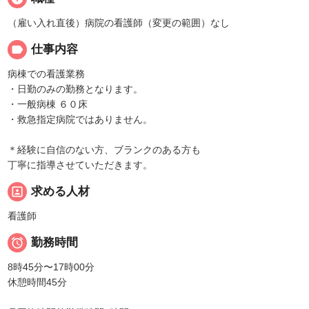
（雇い入れ直後）病院の看護師（変更の範囲）なし
label
仕事内容
病棟での看護業務
・日勤のみの勤務となります。
・一般病棟 ６０床
・救急指定病院ではありません。
＊経験に自信のない方、ブランクのある方も
丁寧に指導させていただきます。
portrait
求める人材
看護師

勤務時間
8時45分〜17時00分
休憩時間45分