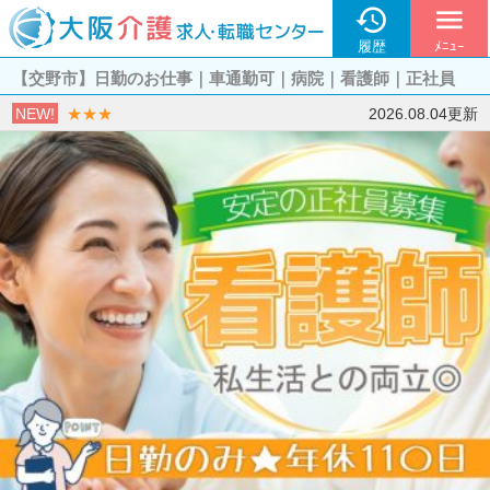

menu
履歴
ﾒﾆｭｰ
【交野市】日勤のお仕事｜車通勤可｜病院｜看護師｜正社員
NEW!
★★★
2026.08.04更新