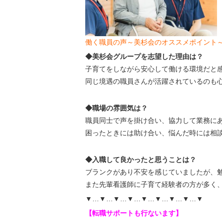
働く職員の声～美杉会のオススメポイント
◆美杉会グループを志望した理由は？
子育てをしながら安心して働ける環境だと
同じ境遇の職員さんが活躍されているのも
◆職場の雰囲気は？
職員同士で声を掛け合い、協力して業務に
困ったときには助け合い、悩んだ時には相
◆入職して良かったと思うことは？
ブランクがあり不安を感じていましたが、
また先輩看護師に子育て経験者の方が多く
▼…▼…▼…▼…▼…▼…▼…▼…▼
【転職サポートも行ないます】