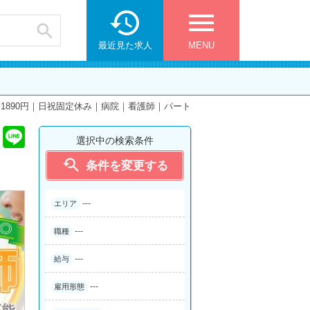

menu

最近見た求人
MENU
1890円｜日祝固定休み｜病院｜看護師｜パート
選択中の検索条件

条件を変更する
---
エリア
---
職種
---
給与
---
雇用形態