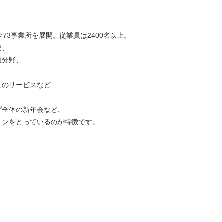
73事業所を展開。従業員は2400名以上。
療、
護分野、
制のサービスなど
プ全体の新年会など、
ョンをとっているのが特徴です。