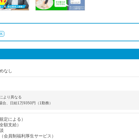
K
めなし
により異なる
場合、日給1万9350円（1勤務）
規定による）
全額支給）
談
（会員制福利厚生サービス）