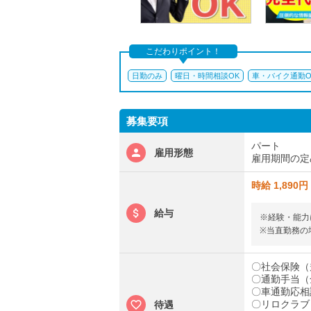
こだわりポイント！
日勤のみ
曜日・時間相談OK
車・バイク通勤O
募集要項
パート
雇用形態
雇用期間の定
時給 1,890円
給与
※経験・能力
※当直勤務の
〇社会保険（
〇通勤手当（
〇車通勤応相
〇リロクラブ
待遇