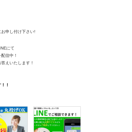
、
にお申し付け下さい!
NEにて
を配信中！
お答えいたします！
。
す！！