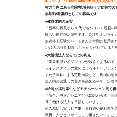
◆17:00まで！時給1890円★日祝固定休
枚方市内にある病院/地域包括ケア病棟での
非常勤/看護師としての募集です！
●教育体制の充実
『新卒の職員から70代でもバリバリ現役の
幅広い世代が活躍中です。OJTやオンライ
無資格未経験のパートさんが常勤に登用さ
1人1人の評価制度もしっかり作れていると
●大規模法人ならではの利点
『事業形態やポジションが数多くあるので
ライフスタイルの変化によるキャリアチェ
また所属長による定期面談など、現場の意
法人内の風通しの良さを高める事で、定着
●給与や福利厚生などモチベーション高く働
『新卒、中途、シニア世代に関わらず、各
長く働ける法人を目指しています。
その為にも安心して働ける待遇や福利厚生
職員一人ひとりが「ここで働きたい！」と