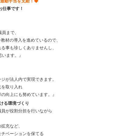
み！通勤手当を支給！◆
お仕事です！
職員まで、
ン教材の導入を進めているので、
れる事も珍しくありませんし、
思います。』
、
ンジが法人内で実現できます。
見を取り入れ
率の向上にも努めています。』
ける環境づくり
職員が役割分担を行いながら
の拡充など、
モチベーションを保てる