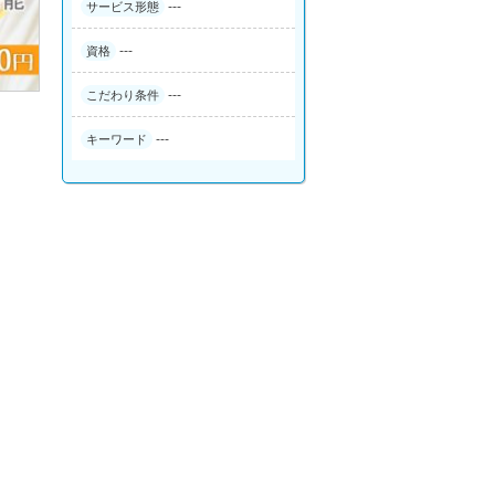
---
サービス形態
---
資格
---
こだわり条件
---
キーワード